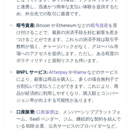
と連携し、迅速かつ簡単な支払い体験を提供するた
め、外出先での取引に最適です。
暗号資産:
Bitcoin や Ethereum などの
暗号資産
を受
け付けることで、最新の決済手段を好む顧客を惹き
つけることができます。これらの決済手段は取引手
数料が低く、チャージバックがなく、グローバル市
場へのアクセスを提供します。ただし、ある程度の
ボラティリティと規制リスクも伴います。
BNPL サービス:
Afterpay
や
Klarna
などのサービス
により、顧客は商品を購入し、多くの場合無利子で
分割払いで支払うことができます。これにより、商
品が経済的に利用しやすくなり、購入額とコンバー
ジョン率が向上する可能性があります。
口座振替:
口座振替
は、メンバーシッププラットフォ
ーム、SaaS ベンダー、ジム、継続的な契約を結んで
いる B2B 企業、公共サービスのプロバイダーなど、