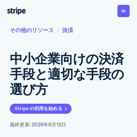
その他のリソース
決済
企業規模別
ドキュメント
学ぶ
支払い
収益
資金管
プラッ
理
フォー
大企業向け
Stripe のドキュメント
ブログ
とマー
Payments
Billing
スタートアップ向け
API リファレンス
導入事例
中小企業向けの決済
オンライン決
経常収益
ットプ
Global
ライブラリと SDK
ガイド
済
Metronome
Payouts
イス
Stripe Apps
Managed
手段と適切な手段の
従量課金
Payments
第三者
Connec
ユースケース別
マーチャント
サブスクリ
への入
サポート
プション
オブレコード
金
選び方
プラッ
ガイド
エージェンティックコマ
サブスクリ
ソリューショ
Payment links
フォー
ース
サポートに問い合わせる
プションの
ン
決済の
E コマース / ECサイト
オンライン決済を受け付
管理サポートプラン
コーディング
管理
Invoicing
築
埋込型金融
け
プロフェッショナルサー
1 回限りまた
不要の決済ペ
Stripe の利用を始める
請求・財務関連
構築済みの決済を実装
ビス
は継続
ージ
Checkout
グローバルビジネス
プラットフォームまたは
構築済み決済
Tax
アプリ内決済
マーケットプレイスを構
消費税と
UI
最終更新: 2026年6月12日
マーケットプレイス
築する
VAT の自動
Elements
資金管理
サブスクリプションを管
柔軟な UI コン
計算
Revenue
会社
プラットフォーム
理