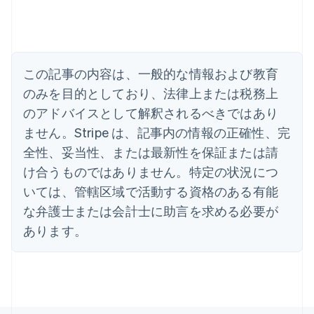
English
Español
简体中文
アラブ首長国連邦
English
イギリス
English
この記事の内容は、一般的な情報および教育
イタリア
のみを目的としており、法律上または税務上
Italiano
English
インド
のアドバイスとして解釈されるべきではあり
English
ません。Stripe は、記事内の情報の正確性、完
エストニア
全性、妥当性、または最新性を保証または請
English
オーストラリア
け合うものではありません。特定の状況につ
English
いては、管轄区域で活動する資格のある有能
オーストリア
Deutsch
English
な弁護士または会計士に助言を求める必要が
オランダ
あります。
Nederlands
English
カナダ
English
Français
キプロス
English
ギリシア