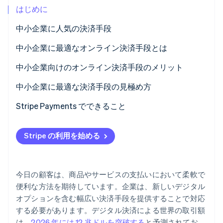
はじめに
パートナー
Climate
Stripe App Marketplace
カーボンリムーバル
中小企業に人気の決済手段
Identity
中小企業に最適なオンライン決済手段とは
オンライン本人確認
中小企業向けのオンライン決済手段のメリット
中小企業に最適な決済手段の見極め方
1. 顧客と取引を理解する
Stripe Payments でできること
Stripe Sessions 2026
Stripe が AI の経済インフラをどのように構築しているかを
2. 決済手段を事業形態に合わせる
ご覧ください。
こちらをご覧ください
Stripe の利用を始める
3. コストとキャッシュフローへの影響を評価する
4. セキュリティ、コンプライアンス、リスクを考慮
今日の顧客は、商品やサービスの支払いにおいて柔軟で
する
便利な方法を期待しています。企業は、新しいデジタル
5. ビジネスとともに拡大するテクノロジーを選択する
オプションを含む幅広い決済手段を提供することで対応
する必要があります。デジタル決済による世界の取引額
は、
2026 年には 12 兆ドルを突破する
と予測されてお