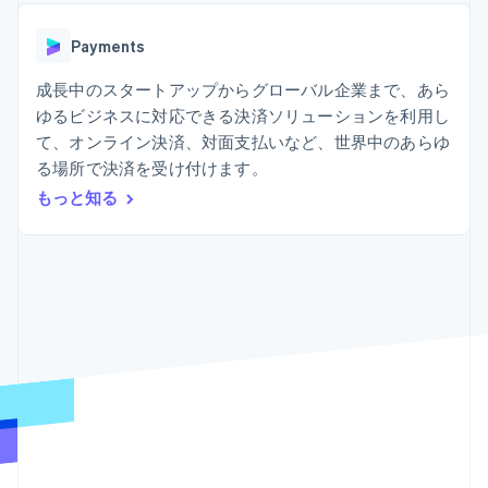
Recognition
ポーネント
SaaS
従量課金請求を提供
決済手段
製品ロードマップ
ステーブルコイン担保型
会計管理の
125 以上の決
Payments
Sessions 年次カンファ
のカードを発行
自動化
済手段を利用
レンス
エージェントによるサー
Stripe
可能
Terminal
成長中のスタートアップからグローバル企業まで、あら
採用情報
ビスのプロビジョニング
Sigma
業種別
対面支払い
ニュースルーム
と管理
ゆるビジネスに対応できる決済ソリューションを利用し
カスタムレ
Authorization
Stripe Press
て、オンライン決済、対面支払いなど、世界中のあらゆ
ポート
Boost
AI 企業
Data
決済成功率の
る場所で決済を受け付けます。
クリエイターエコノミ―
Pipeline
最適化
ゲーム
もっと知る
リソース
データの同
Link
ホスピタリティ、旅行、
お問い合わせ
期
スピーディー
レジャー
な決済
保険
アプリへの導入
営業にお問い合わせ
メディアおよびエンター
コードサンプル
パートナーになる
テインメント
開発者のブログ
非営利団体
API ステータス
プロフェッショナルサー
その他
ビス
Product roadmap
パブリックセクター
今後の予定を確認
小売業
Radar
不正防止
エコシステム
Atlas
スタートアップの企業設立