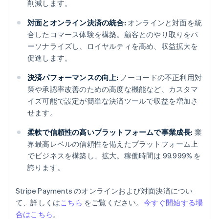
削減します。
対面とオンライン決済の統合:
オンラインと対面を統
合したコマース体験を構築。顧客とのやり取りをパ
ーソナライズし、ロイヤルティを高め、収益拡大を
促進します。
決済パフォーマンスの向上:
ノーコードの不正利用対
策や承認率改善のための高度な機能など、カスタマ
イズ可能で設定が簡単な決済ツールで収益を増加さ
せます。
柔軟で信頼性の高いプラットフォームで事業成長:
業
界最高レベルの信頼性を備えたプラットフォーム上
でビジネスを構築し、拡大。稼働時間は 99.999% を
誇ります。
Stripe Payments のオンラインおよび対面決済につい
アイルランド
て、詳しくは
こちら
をご覧ください。
今すぐ開始する場
English
合はこちら
。
アメリカ