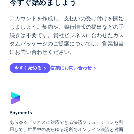
今すぐ始めましょう
English
ドイツ
Deutsch
English
アカウントを作成し、支払いの受け付けを開始
ニュージーランド
しましょう。契約や、銀行情報の提出などの手
English
ノルウェー
続きは不要です。貴社ビジネスに合わせたカス
English
タムパッケージのご提案については、営業担当
ハンガリー
にお問い合わせください。
English
フィンランド
English
Svenska
今すぐ始める
営業にお問い合わせ
ブラジル
Português
English
フランス
Français
English
ブルガリア
English
ベルギー
Nederlands
Français
Deutsch
English
Payments
ポーランド
あらゆるビジネスに対応できる決済ソリューションを利
English
用して、世界中のあらゆる場所でオンライン決済と対面
ポルトガル