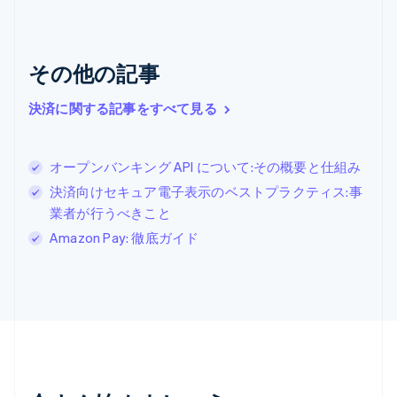
English
クロアチア
English
Italiano
ジブラルタル
その他の記事
English
シンガポール
決済に関する記事をすべて見る
English
简体中文
スイス
Deutsch
Français
Italiano
English
オープンバンキング API について:その概要と仕組み
スウェーデン
Svenska
English
決済向けセキュア電子表示のベストプラクティス:事
スペイン
業者が行うべきこと
Español
English
Amazon Pay: 徹底ガイド
スロバキア
English
スロベニア
English
Italiano
タイ
ไทย
English
チェコ共和国
English
デンマーク