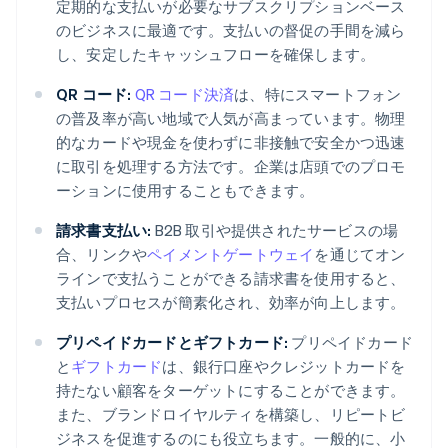
定期的な支払いが必要なサブスクリプションベース
のビジネスに最適です。支払いの督促の手間を減ら
し、安定したキャッシュフローを確保します。
QR コード:
QR コード決済
は、特にスマートフォン
の普及率が高い地域で人気が高まっています。物理
的なカードや現金を使わずに非接触で安全かつ迅速
に取引を処理する方法です。企業は店頭でのプロモ
ーションに使用することもできます。
請求書支払い:
B2B 取引や提供されたサービスの場
合、リンクや
ペイメントゲートウェイ
を通じてオン
ラインで支払うことができる請求書を使用すると、
支払いプロセスが簡素化され、効率が向上します。
プリペイドカードとギフトカード:
プリペイドカード
と
ギフトカード
は、銀行口座やクレジットカードを
持たない顧客をターゲットにすることができます。
また、ブランドロイヤルティを構築し、リピートビ
ジネスを促進するのにも役立ちます。一般的に、小