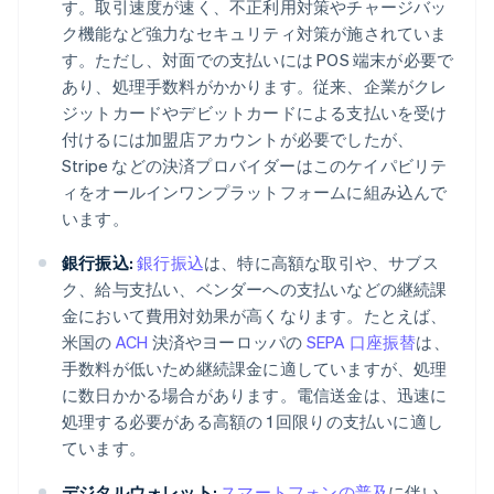
す。取引速度が速く、不正利用対策やチャージバッ
ク機能など強力なセキュリティ対策が施されていま
す。ただし、対面での支払いには POS 端末が必要で
あり、処理手数料がかかります。従来、企業がクレ
ジットカードやデビットカードによる支払いを受け
付けるには加盟店アカウントが必要でしたが、
Stripe などの決済プロバイダーはこのケイパビリテ
ィをオールインワンプラットフォームに組み込んで
います。
銀行振込:
銀行振込
は、特に高額な取引や、サブス
ク、給与支払い、ベンダーへの支払いなどの継続課
金において費用対効果が高くなります。たとえば、
米国の
ACH
決済やヨーロッパの
SEPA 口座振替
は、
手数料が低いため継続課金に適していますが、処理
に数日かかる場合があります。電信送金は、迅速に
処理する必要がある高額の 1 回限りの支払いに適し
ています。
デジタルウォレット:
スマートフォンの普及
に伴い、