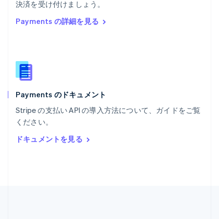
Português
English
決済を受け付けましょう。
マルタ
Payments の詳細を見る
English
マレーシア
English
简体中文
メキシコ
Español
English
ラトビア
English
Payments のドキュメント
リトアニア
English
Stripe の支払い API の導入方法について、ガイドをご覧
リヒテンシュタイン
ください。
Deutsch
English
ルーマニア
ドキュメントを見る
English
ルクセンブルグ
Français
Deutsch
English
中国香港特別行政区
English
简体中文
中国本土
简体中文
English
日本