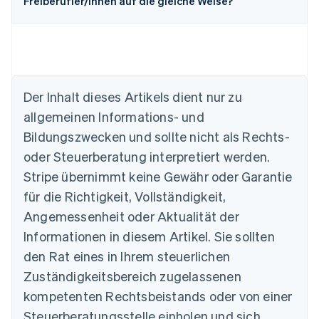
Freiberufler/innen auf die gleiche Weise?
Der Inhalt dieses Artikels dient nur zu
Australien
allgemeinen Informations- und
English
Belgien
Bildungszwecken und sollte nicht als Rechts-
Nederlands
Français
Deutsch
English
oder Steuerberatung interpretiert werden.
Brasilien
Stripe übernimmt keine Gewähr oder Garantie
Português
English
Bulgarien
für die Richtigkeit, Vollständigkeit,
English
Angemessenheit oder Aktualität der
Dänemark
Informationen in diesem Artikel. Sie sollten
English
Deutschland
den Rat eines in Ihrem steuerlichen
Deutsch
English
Zuständigkeitsbereich zugelassenen
Estland
English
kompetenten Rechtsbeistands oder von einer
Festlandchina
Steuerberatungsstelle einholen und sich