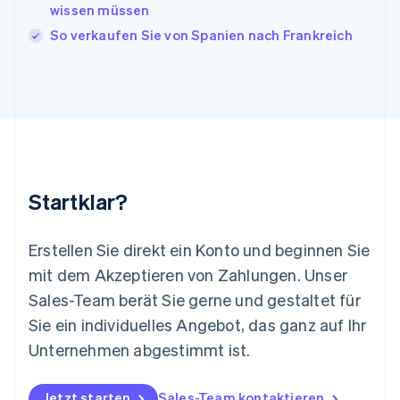
English
wissen müssen
Liechtenstein
So verkaufen Sie von Spanien nach Frankreich
Deutsch
English
Litauen
English
Luxemburg
Français
Deutsch
English
Malaysia
English
简体中文
Malta
English
Startklar?
Mexiko
Español
English
Neuseeland
Erstellen Sie direkt ein Konto und beginnen Sie
English
mit dem Akzeptieren von Zahlungen. Unser
Niederlande
Nederlands
English
Sales-Team berät Sie gerne und gestaltet für
Norwegen
Sie ein individuelles Angebot, das ganz auf Ihr
English
Österreich
Unternehmen abgestimmt ist.
Deutsch
English
Polen
Jetzt starten
Sales-Team kontaktieren