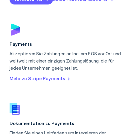
English
Portugal
Português
English
Rumänien
English
Schweden
Svenska
English
Schweiz
Payments
Deutsch
Français
Italiano
English
Akzeptieren Sie Zahlungen online, am POS vor Ort und
Singapur
English
简体中文
weltweit mit einer einzigen Zahlungslösung, die für
Slowakei
jedes Unternehmen geeignet ist.
English
Mehr zu Stripe Payments
Slowenien
English
Italiano
Sonderverwaltungsregion Hongkong,
China
English
简体中文
Spanien
Español
English
Dokumentation zu Payments
Thailand
ไทย
English
Finden Sie einen Leitfaden zum Integrieren der