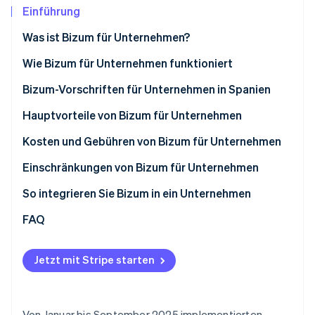
Betrugsprävention
Ecosystem
Einführung
Atlas
Was ist Bizum für Unternehmen?
Start-up-Gründung
Partner
Stripe App-Marktplatz
Climate
Wie Bizum für Unternehmen funktioniert
CO₂-Entnahme
Wie Bizum in E-Commerce-Shops funktioniert
Bizum-Vorschriften für Unternehmen in Spanien
Identity
Online-Identitätsprüfung
Wie Bizum in physischen Geschäften funktioniert
Hauptvorteile von Bizum für Unternehmen
Kosten und Gebühren von Bizum für Unternehmen
Einschränkungen von Bizum für Unternehmen
Stripe-Sessions 2026
Höchstbetrag
So integrieren Sie Bizum in ein Unternehmen
Erfahren Sie, wie Stripe Lösungen für die Wirtschaft
Jetzt ansehen
Fehlende erweiterte Funktionen
Bizum manuell integrieren
FAQ
Eingeschränkte Nutzung
Bizum mit Stripe Payments integrieren
Jetzt mit Stripe starten
Von Januar bis September 2025 implementierten