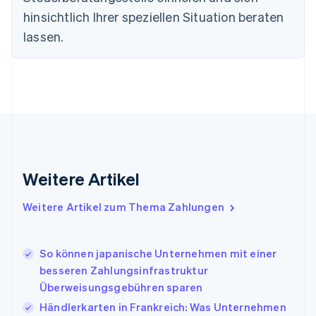
简体中文
English
Finnland
hinsichtlich Ihrer speziellen Situation beraten
English
Svenska
lassen.
Frankreich
Français
English
Gibraltar
English
Griechenland
English
Indien
English
Irland
Weitere Artikel
English
Italien
Italiano
English
Weitere Artikel zum Thema Zahlungen
Japan
日本語
English
Kanada
So können japanische Unternehmen mit einer
English
Français
besseren Zahlungsinfrastruktur
Kroatien
Überweisungsgebühren sparen
English
Italiano
Lettland
Händlerkarten in Frankreich: Was Unternehmen