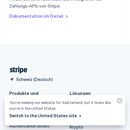
Tschechische Republik
Zahlungs-APIs von Stripe.
English
Ungarn
Dokumentation im Detail
English
Vereinigte Arabische Emirate
English
Vereinigte Staaten
English
Español
简体中文
Vereinigtes Königreich
English
Zypern
English
Schweiz (Deutsch)
Produkte und
Lösungen
Preisinformationen
Unternehmen
You’re viewing our website for Switzerland, but it looks like
you’re in the United States.
Preisinformationen
Start-ups
Switch to the United States site
Atlas
Agentenbasierter Handel
Authorization Boost
Krypto