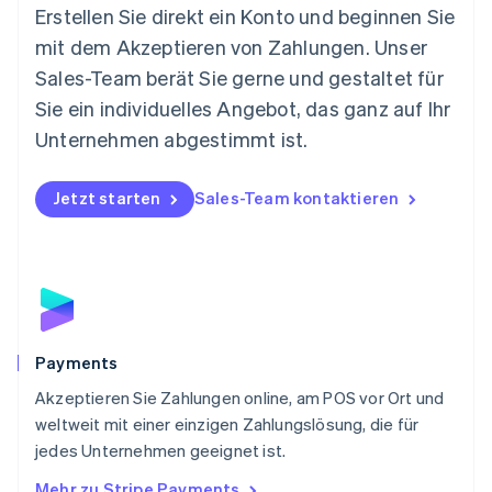
Neuseeland
Erstellen Sie direkt ein Konto und beginnen Sie
English
mit dem Akzeptieren von Zahlungen. Unser
Niederlande
Nederlands
English
Sales-Team berät Sie gerne und gestaltet für
Norwegen
Sie ein individuelles Angebot, das ganz auf Ihr
English
Österreich
Unternehmen abgestimmt ist.
Deutsch
English
Polen
Jetzt starten
Sales-Team kontaktieren
English
Portugal
Português
English
Rumänien
English
Schweden
Svenska
English
Schweiz
Payments
Deutsch
Français
Italiano
English
Akzeptieren Sie Zahlungen online, am POS vor Ort und
Singapur
English
简体中文
weltweit mit einer einzigen Zahlungslösung, die für
Slowakei
jedes Unternehmen geeignet ist.
English
Mehr zu Stripe Payments