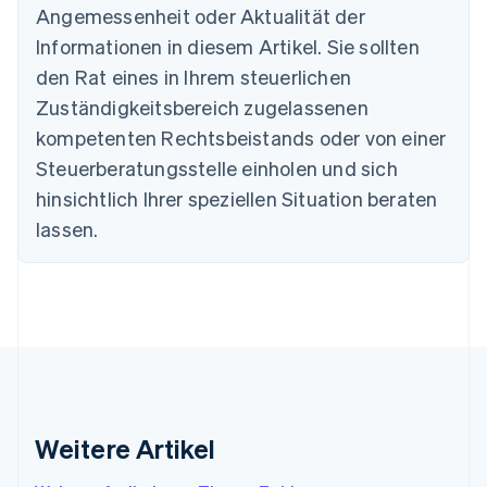
Bulgarien
Angemessenheit oder Aktualität der
English
Informationen in diesem Artikel. Sie sollten
Dänemark
English
den Rat eines in Ihrem steuerlichen
Deutschland
Zuständigkeitsbereich zugelassenen
Deutsch
English
Estland
kompetenten Rechtsbeistands oder von einer
English
Steuerberatungsstelle einholen und sich
Festlandchina
hinsichtlich Ihrer speziellen Situation beraten
简体中文
English
Finnland
lassen.
English
Svenska
Frankreich
Français
English
Gibraltar
English
Griechenland
English
Indien
English
Weitere Artikel
Irland
English