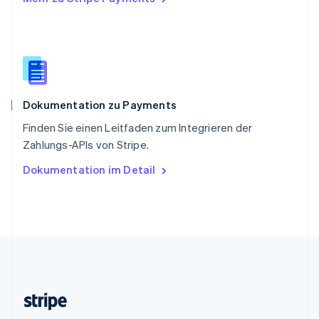
Slowenien
English
Italiano
Sonderverwaltungsregion Hongkong,
China
English
简体中文
Spanien
Español
English
Dokumentation zu Payments
Thailand
ไทย
English
Finden Sie einen Leitfaden zum Integrieren der
Tschechische Republik
Zahlungs-APIs von Stripe.
English
Ungarn
Dokumentation im Detail
English
Vereinigte Arabische Emirate
English
Vereinigte Staaten
English
Español
简体中文
Vereinigtes Königreich
English
Zypern
English