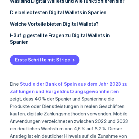
Was sind Digital Wallets und wie funktionieren sie?
Betrugsprävention
Ecosystem
Atlas
Die beliebtesten Digital Wallets in Spanien
Start-up-Gründung
Partner
Stripe App-Marktplatz
Welche Vorteile bieten Digital Wallets?
Climate
CO₂-Entnahme
Häufig gestellte Fragen zu Digital Wallets in
Spanien
Identity
Online-Identitätsprüfung
Ist es sicher, mit Digital Wallets zu bezahlen?
Erste Schritte mit Stripe
Funktionieren Digital Wallets auch ohne
Internetverbindung?
Mit welchen Karten sind Digital Wallets kompatibel?
Stripe-Sessions 2026
Eine
Studie der Bank of Spain aus dem Jahr 2023 zu
Erfahren Sie, wie Stripe Lösungen für die Wirtschaft
Zahlungen und Bargeldnutzungsgewohnheiten
Welche Banken in Spanien unterstützen Apple Pay?
Jetzt ansehen
zeigt, dass 40 % der Spanier und Spanierinne die
Produkte oder Dienstleistungen in realen Geschäften
kaufen, digitale Zahlungsmethoden verwenden. Mobile
Anwendungen verzeichneten zwischen 2022 und 2023
ein deutliches Wachstum von 4,6 % auf 8,2 %. Dieser
Anstieg ist ein deutlicher Hinweis auf die Zunahme von