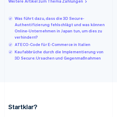
Italien
Weitere Artikel zum Thema Zahlungen
Italiano
English
Japan
日本語
English
Was führt dazu, dass die 3D Secure-
Kanada
Authentifizierung fehlschlägt und was können
English
Français
Online-Unternehmen in Japan tun, um dies zu
Kroatien
verhindern?
English
Italiano
Lettland
ATECO-Code für E-Commerce in Italien
English
Kaufabbrüche durch die Implementierung von
Liechtenstein
3D Secure: Ursachen und Gegenmaßnahmen
Deutsch
English
Litauen
English
Luxemburg
Français
Deutsch
English
Malaysia
English
简体中文
Malta
English
Startklar?
Mexiko
Español
English