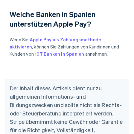
Welche Banken in Spanien
unterstützen Apple Pay?
Wenn Sie
Apple Pay als Zahlungsmethode
aktivieren
, können Sie Zahlungen von Kundinnen und
Kunden von
107 Banken in Spanien
annehmen.
Der Inhalt dieses Artikels dient nur zu
allgemeinen Informations- und
Australien
Bildungszwecken und sollte nicht als Rechts-
English
Belgien
oder Steuerberatung interpretiert werden.
Nederlands
Français
Deutsch
English
Stripe übernimmt keine Gewähr oder Garantie
Brasilien
für die Richtigkeit, Vollständigkeit,
Português
English