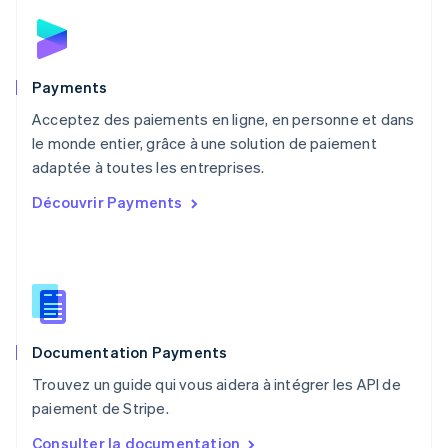
Español
English
Norvège
English
Nouvelle-Zélande
English
Payments
Pays-Bas
Acceptez des paiements en ligne, en personne et dans
Nederlands
English
le monde entier, grâce à une solution de paiement
Pologne
English
adaptée à toutes les entreprises.
Portugal
Découvrir Payments
Português
English
RAS de Hong Kong, Chine
English
简体中文
République tchèque
English
Roumanie
English
Documentation Payments
Royaume-Uni
English
Trouvez un guide qui vous aidera à intégrer les API de
Singapour
paiement de Stripe.
English
简体中文
Slovaquie
Consulter la documentation