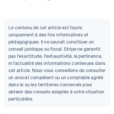
Le contenu de cet article est fourni
Allemagne
uniquement à des fins informatives et
Deutsch
English
Australie
pédagogiques. Il ne saurait constituer un
English
conseil juridique ou fiscal. Stripe ne garantit
Autriche
Deutsch
English
pas l'exactitude, l'exhaustivité, la pertinence,
Belgique
ni l'actualité des informations contenues dans
Nederlands
Français
Deutsch
English
Brésil
cet article. Nous vous conseillons de consulter
Português
English
un avocat compétent ou un comptable agréé
Bulgarie
dans le ou les territoires concernés pour
English
Canada
obtenir des conseils adaptés à votre situation
English
Français
particulière.
Chine continentale
简体中文
English
Chypre