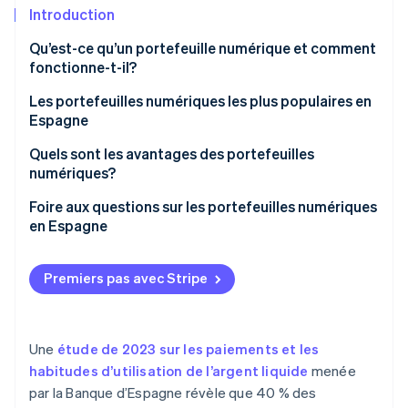
Commerce de détail
État des API
Introduction
Atlas
Constitution d'une entreprise
Qu’est-ce qu’un portefeuille numérique et comment
Climate
fonctionne-t-il?
Élimination du carbone
Écosystème
Les portefeuilles numériques les plus populaires en
Identity
Partenaires
Espagne
Vérification de l'identité
Stripe App Marketplace
Quels sont les avantages des portefeuilles
numériques?
Foire aux questions sur les portefeuilles numériques
en Espagne
Stripe Sessions 2026
Découvrez comment Stripe construit l’infrastructure écon
Le paiement au moyen de portefeuilles numériques
l’IA.
est-il sans danger?
Premiers pas avec Stripe
Regarder
Les portefeuilles numériques fonctionnent-ils sans
connexion Internet?
Une
étude de 2023 sur les paiements et les
Avec quelles cartes les portefeuilles numériques
habitudes d’utilisation de l’argent liquide
menée
sont-ils compatibles?
par la Banque d’Espagne révèle que 40 % des