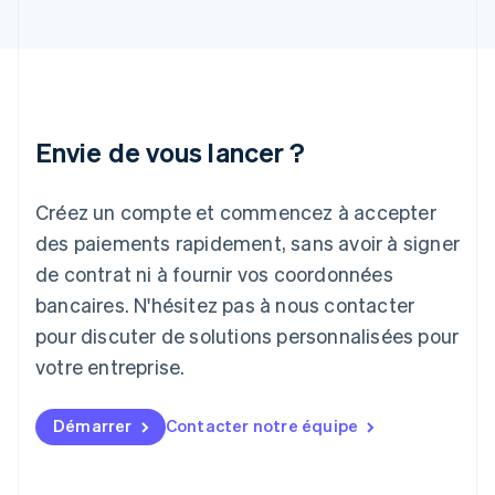
English
Inde
English
Irlande
English
Italie
Italiano
English
Envie de vous lancer ?
Japon
日本語
English
Créez un compte et commencez à accepter
Lettonie
English
des paiements rapidement, sans avoir à signer
Liechtenstein
de contrat ni à fournir vos coordonnées
Deutsch
English
Lituanie
bancaires. N'hésitez pas à nous contacter
English
pour discuter de solutions personnalisées pour
Luxembourg
votre entreprise.
Français
Deutsch
English
Malaisie
English
简体中文
Démarrer
Contacter notre équipe
Malte
English
Mexique