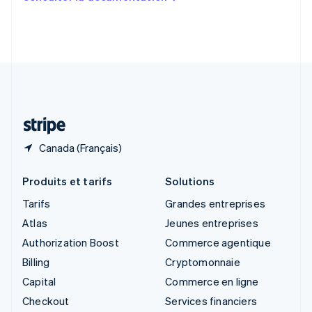
English
Slovénie
English
Italiano
Suède
Svenska
English
Suisse
Deutsch
Français
Italiano
English
Thaïlande
ไทย
English
Canada (Français)
Produits et tarifs
Solutions
Tarifs
Grandes entreprises
Atlas
Jeunes entreprises
Authorization Boost
Commerce agentique
Billing
Cryptomonnaie
Capital
Commerce en ligne
Checkout
Services financiers