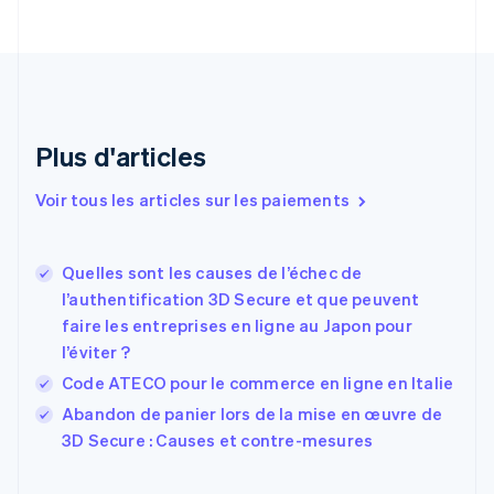
English
Croatie
English
Italiano
Danemark
English
Émirats arabes unis
English
Plus d'articles
Espagne
Español
English
Voir tous les articles sur les paiements
Estonie
English
États-Unis
Quelles sont les causes de l’échec de
English
Español
简体中文
l’authentification 3D Secure et que peuvent
Finlande
English
Svenska
faire les entreprises en ligne au Japon pour
France
l’éviter ?
Français
English
Code ATECO pour le commerce en ligne en Italie
Gibraltar
English
Abandon de panier lors de la mise en œuvre de
Grèce
3D Secure : Causes et contre-mesures
English
Hongrie