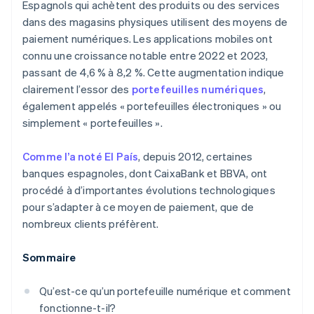
Espagnols qui achètent des produits ou des services
Quelles sont les banques en Espagne qui prennent
en charge Apple Pay?
dans des magasins physiques utilisent des moyens de
paiement numériques. Les applications mobiles ont
connu une croissance notable entre 2022 et 2023,
passant de 4,6 % à 8,2 %. Cette augmentation indique
clairement l’essor des
portefeuilles numériques
,
également appelés « portefeuilles électroniques » ou
simplement « portefeuilles ».
Comme l’a noté El País
, depuis 2012, certaines
banques espagnoles, dont CaixaBank et BBVA, ont
procédé à d’importantes évolutions technologiques
pour s’adapter à ce moyen de paiement, que de
nombreux clients préfèrent.
Sommaire
Qu’est-ce qu’un portefeuille numérique et comment
fonctionne-t-il?