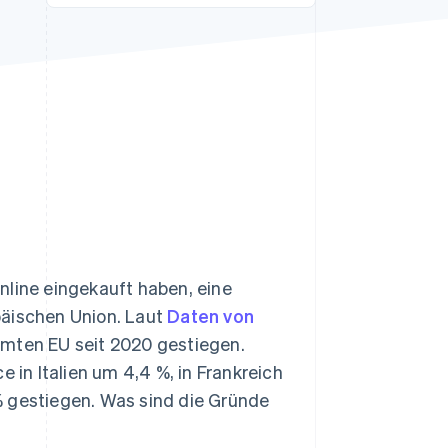
Stripe-Sessions 2026
Erfahren Sie, wie Stripe
Lösungen für die
Wirtschaftsinfrastruktur
für KI aufbaut.
Jetzt ansehen
nline eingekauft haben, eine
päischen Union. Laut
Daten von
amten EU seit 2020 gestiegen.
in Italien um 4,4 %, in Frankreich
% gestiegen. Was sind die Gründe