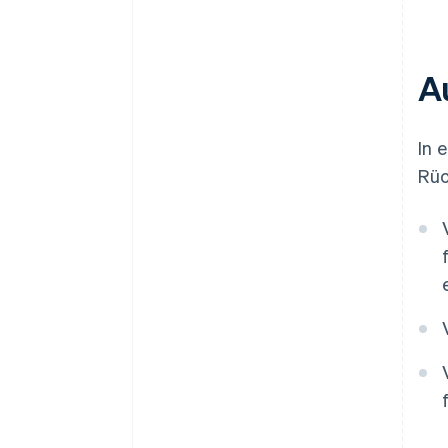
A
In 
Rüc