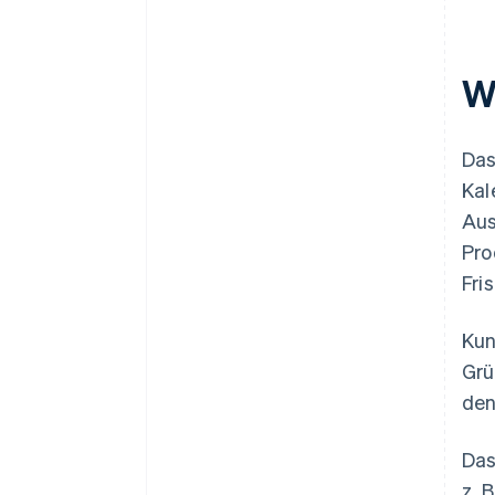
Welche Produkte werden in
Spanien am häufigsten im
W
Rahmen des Rücktrittsrechts
zurückgeschickt?
Das
Kal
Aus
Pro
Fri
Kun
Grü
den
Das
z. 