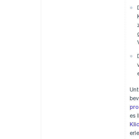
Unt
bev
pro
es 
Kli
erl