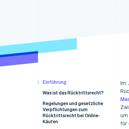
Optimierung der
Datensynchronisier
Autorisierungsraten
Link
Beschleunigter Bezahlvorgang
Financial Connections
Verbundene Finanzdaten
Einführung
Im 
Rüc
Was ist das Rücktrittsrecht?
Mas
Regelungen und gesetzliche
Zwi
Verpflichtungen zum
um 
Rücktrittsrecht bei Online-
Käufen
für