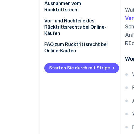
Ausnahmen vom
Wäh
Rücktrittsrecht
Ver
Vor- und Nachteile des
Sch
Rücktrittsrechts bei Online-
Käufen
Anf
Rüc
Vorteile des Rücktrittsrechts
FAQ zum Rücktrittsrecht bei
für Unternehmen
Online-Käufen
Wor
Nachteile des Rücktrittsrechts
Wann beginnt die 14-tägige
für Unternehmen
Rückgabefrist?
Starten Sie durch mit Stripe
Müssen Händler eine
Rückerstattung ausstellen,
bevor sie das zurückgegebene
Produkt erhalten?
Dürfen Unternehmen den
Zugang zu einer Dienstleistung
verweigern, wenn der Kunde von
seinem Rücktrittsrecht
Gebrauch macht?