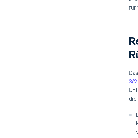
für
R
R
Da
3/
Unt
die