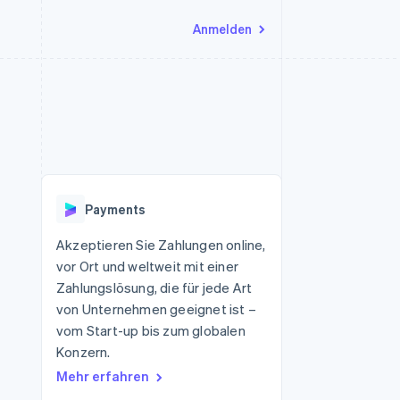
Anmelden
Ressourcen
Ecosystem
Kontakt
nd Marktplätze
Mehr
App-Integrationen
Partner
Sales-Team kontaktieren
Product roadmap
Code-Beispiele
Stripe App-Marktplatz
Partner werden
Ausblick
 Plattformen
Entwickler-Blog
eit
API-Status
Radar
Betrugsprävention
Payments
Atlas
onen
Start-up-Gründung
Akzeptieren Sie Zahlungen online,
vor Ort und weltweit mit einer
Climate
CO₂-Entnahme
Zahlungslösung, die für jede Art
von Unternehmen geeignet ist –
Identity
Online-Identitätsprüfung
vom Start-up bis zum globalen
Konzern.
Mehr erfahren