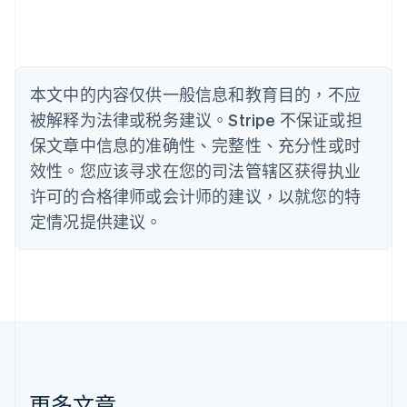
English
比利时
Nederlands
Français
Deutsch
English
波兰
English
丹麦
本文中的内容仅供一般信息和教育目的，不应
English
被解释为法律或税务建议。Stripe 不保证或担
德国
保文章中信息的准确性、完整性、充分性或时
Deutsch
English
法国
效性。您应该寻求在您的司法管辖区获得执业
Français
English
许可的合格律师或会计师的建议，以就您的特
芬兰
定情况提供建议。
English
Svenska
荷兰
Nederlands
English
加拿大
English
Français
捷克
English
克罗地亚
English
Italiano
拉脱维亚
更多文章