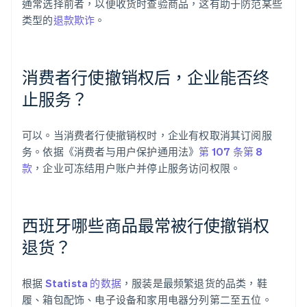
通常选择前者，以便收货时查验商品，这有助于防范某些
类型的
退款欺诈
。
消费者行使撤销权后，企业能否终
止服务？
阿联酋
可以。当消费者行使撤销权时，企业有权取消其订阅服
English
务。依据《消费者与用户保护通用法》
第 107 条第 8
爱尔兰
款
，企业可冻结用户账户并停止服务访问权限。
English
爱沙尼亚
English
奥地利
西班牙哪些商品最常被行使撤销权
Deutsch
English
澳大利亚
退货？
English
巴西
Português
English
根据
Statista 的数据
，服装是最频繁退货的品类，鞋
保加利亚
履、箱包配饰、电子设备和家用电器分列第二至五位。