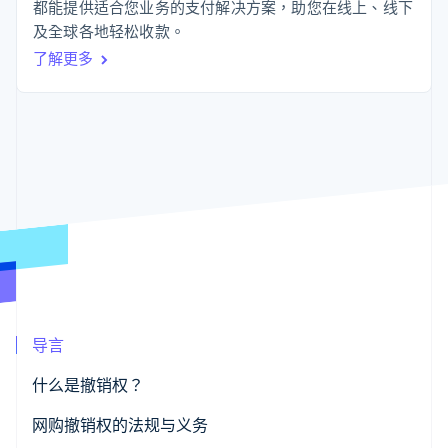
125+
Stripe Sigma
都能提供适合您业务的支付解决方案，助您在线上、线下
产品路线图
SaaS
自定义报告
Authorization
Sessions 年度大会
及全球各地轻松收款。
Boost
Data Pipeline
招聘
了解更多
支付成功率优
数据同步
资讯中心
化
资源
Stripe Press
Link
按行业
加速结账
应用集成
AI 企业
代码示例
创作者经济
开发者博客
联系
游戏
API 状态
酒店、旅游与休闲
联系销售
更多
保险
成为合作伙伴
Product roadmap
媒体与娱乐
了解未来规划
非营利组织
专业服务
Radar
公共部门
欺诈防范
零售
Atlas
初创企业注册
导言
Climate
生态系统
碳移除
什么是撤销权？
合作伙伴
网购撤销权的法规与义务
Stripe App Marketplace