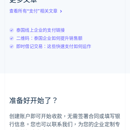
English
立陶宛
查看所有“支付”相关文章
English
列支敦士登
Deutsch
English
卢森堡
泰国线上企业的支付链接
Français
Deutsch
English
二维码：泰国企业如何提升销售额
罗马尼亚
即时借记交易：这些快速支付如何运作
English
马尔他
English
马来西亚
English
简体中文
美国
English
Español
简体中文
墨西哥
Español
English
准备好开始了？
挪威
English
葡萄牙
创建账户即可开始收款，无需签署合同或填写银
Português
English
行信息。您也可以联系我们，为您的企业定制专
日本