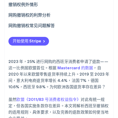
撤销权例外情形
Stripe Sessions 2026
网购撤销权的利弊分析
了解 Stripe 如何为 AI 构建经济基础设施。
立即观看
网购撤销权下企业的受益点
网购撤销权常见问题解答
网购撤销权下企业的不利点
退货权的 14 天期限何时开始？
开始使用 Stripe
企业是否需要在收到退货前先行退款？
消费者行使撤销权后，企业能否终止服务？
2023 年，25% 进行网购的西班牙消费者申请了退款——
西班牙哪些商品最常被行使撤销权退货？
这一比例居欧盟首位。根据
Mastercard 的数据
，自
2020 年以来欧盟零售退货率持续上升。2019 至 2023 年
间，意大利电商退货率增长 4.4%，法国 7%，德国
10.6%，西班牙 9.8%。为何欧洲各国退货率存在差异？
虽然
欧盟《2011/83 号消费者权益指令》
对此有统一规
定，但各国实施条款存在差异。本文将解析西班牙撤销权
的适用规则、具体要求，以及完善的退款政策如何使当地