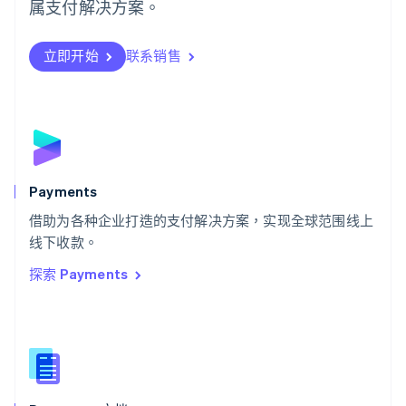
日本語
English
属支付解决方案。
瑞典
Svenska
English
瑞士
立即开始
联系销售
Deutsch
Français
Italiano
English
塞浦路斯
English
斯洛伐克
English
斯洛文尼亚
English
Italiano
Payments
泰国
ไทย
English
借助为各种企业打造的支付解决方案，实现全球范围线上
希腊
线下收款。
English
探索 Payments
西班牙
Español
English
新加坡
English
简体中文
新西兰
English
匈牙利