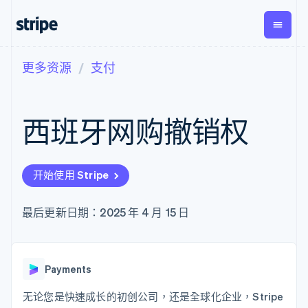
更多资源
支付
按企业阶段
文档
学习
支付
营收
资金管
平台
理
易市
大型企业
Stripe 文档
博客
Payments
Billing
初创企业
API 参考文档
客户案例
西班牙网购撤销权
在线支付
经常性收入
Global
Conn
库与 SDK
指南
Managed
Metronome
Payouts
Stripe Apps
Payments
按用量计费
平台
备案商家解决
Subscriptions
向第三
按应用场景
方案
方打款
开始使用 Stripe
支持
订阅管理
Payment links
Crypto
指南
智能体商务
Invoicing
钱包、
加密货币
获取支持
无代码支付
一次性或定期
稳定币
最后更新日期：2025 年 4 月 15 日
电子商务
接受线上付款
托管支持方案
Checkout
账单
发行和
嵌入式金融
实施预置结账流程
专业服务
预构建支付界
Tax
发卡基
财务自动化
构建平台或交易市场
面
销售税和增值
础设施
全球化企业
管理订阅
Elements
税自动化
应用内支付
提供按用量计费
Payments
灵活的 UI 组件
Revenue
交易市场
发行稳定币支持的支付卡
支付方式
Recognition
公司
资金管理
通过智能体配置和管理服
无论您是快速成长的初创公司，还是全球化企业，Stripe
Access to
会计自动化
平台
务