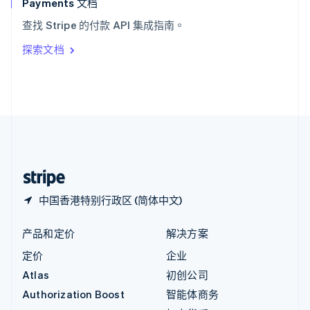
English
Payments 文档
意大利
查找 Stripe 的付款 API 集成指南。
Italiano
English
印度
探索文档
English
英国
English
直布罗陀
English
中国内地
简体中文
English
中国香港特别行政区
English
简体中文
中国香港特别行政区 (简体中文)
产品和定价
解决方案
定价
企业
Atlas
初创公司
Authorization Boost
智能体商务