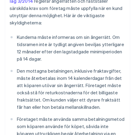
lag 3/2014
reglerar ångerrätten och fastställer
särskilda krav som företag måste uppfylla när en kund
utnyttjar denna möjlighet. Här är de viktigaste
skyldigheterna:
Kunderna måste informeras om sin ångerrätt. Om
tidsramen inte är tydligt angiven beviljas ytterligare
12 månader efter den lagstadgade minimiperioden
på 14 dagar.
Den mottagna betalningen, inklusive fraktavgifter,
måste återbetalas inom 14 kalenderdagar från det
att köparen utövar sin ångerrätt. Företaget måste
också stå för returkostnaderna för det billigaste
fraktsättet. Om kunden väljer ett dyrare fraktsätt
får han eller hon betala mellanskillnaden.
Företaget måste använda samma betalningsmetod
som köparen använde för köpet, såvida inte
köparen uttryckligen begär återbetalning via en