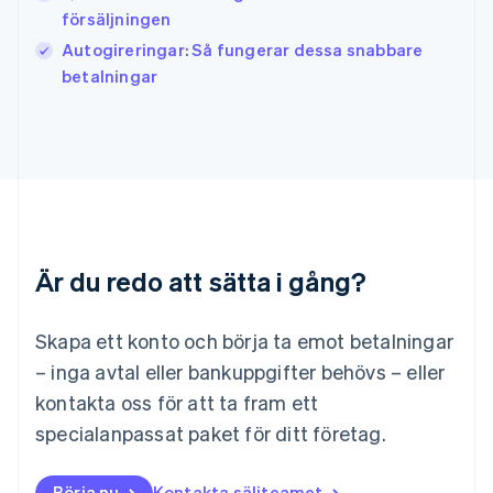
Kanada
försäljningen
English
Français
Autogireringar: Så fungerar dessa snabbare
Kroatien
English
Italiano
betalningar
Lettland
English
Liechtenstein
Deutsch
English
Litauen
English
Luxemburg
Français
Deutsch
English
Är du redo att sätta i gång?
Malaysia
English
简体中文
Malta
Skapa ett konto och börja ta emot betalningar
English
Mexiko
– inga avtal eller bankuppgifter behövs – eller
Español
English
kontakta oss för att ta fram ett
Nederländerna
specialanpassat paket för ditt företag.
Nederlands
English
Norge
English
Börja nu
Kontakta säljteamet