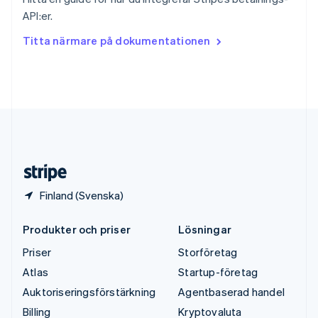
Thailand
API:er.
ไทย
English
Tjeckien
Titta närmare på dokumentationen
English
Tyskland
Deutsch
English
Ungern
English
USA
English
Español
简体中文
Österrike
Deutsch
English
Finland (Svenska)
Produkter och priser
Lösningar
Priser
Storföretag
Atlas
Startup-företag
Auktoriseringsförstärkning
Agentbaserad handel
Billing
Kryptovaluta