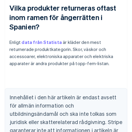
Vilka produkter returneras oftast
inom ramen för ångerrätten i
Spanien?
Enligt
data från Statista
är kläder den mest
returnerade produktkategorin. Skor, väskor och
Australien
accessoarer, elektroniska apparater och elektriska
English
Belgien
apparater är andra produkter på topp-fem-listan.
Nederlands
Français
Deutsch
English
Brasilien
Português
English
Bulgarien
English
Innehållet i den här artikeln är endast avsett
Cypern
för allmän information och
English
Danmark
utbildningsändamål och ska inte tolkas som
English
juridisk eller skatterelaterad rådgivning. Stripe
Estland
English
garanterar inte att informationen i artikeln är