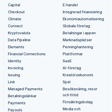
Capital
E-handel
Checkout
Integrerad finansiering
Climate
Ekonomiautomatisering
Connect
Globala företag
Kryptovaluta
Betalningar i appen
Data Pipeline
Marknadsplatser
Elements
Penninghantering
Financial Connections
Plattformar
Identity
SaaS
Invoicing
AI-företag
Issuing
Kreatörsekonomi
Link
Spel
Managed Payments
Besöksnäring, resor
och fritid
Betalningslänkar
Försäkringsbolag
Payments
Media och
Payouts