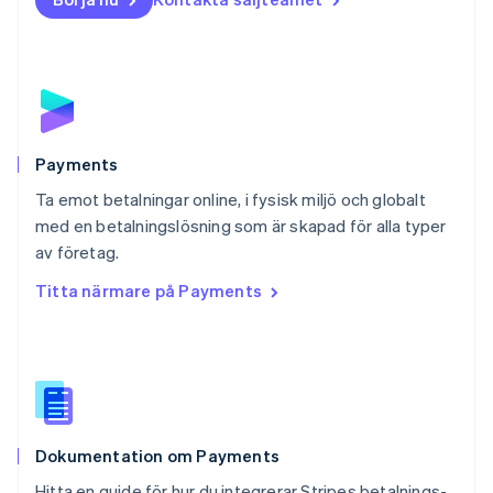
Nya Zeeland
English
Polen
English
Portugal
Português
English
Rumänien
English
Payments
Schweiz
Ta emot betalningar online, i fysisk miljö och globalt
Deutsch
Français
Italiano
English
med en betalningslösning som är skapad för alla typer
Singapore
English
简体中文
av företag.
Slovakien
Titta närmare på Payments
English
Slovenien
English
Italiano
Spanien
Español
English
Storbritannien
English
Dokumentation om Payments
Sverige
Svenska
English
Hitta en guide för hur du integrerar Stripes betalnings-