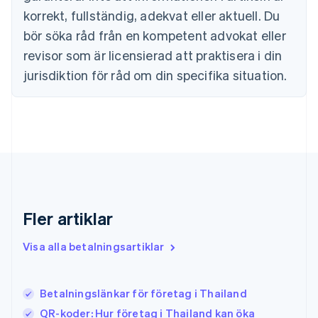
Fastlandskina
korrekt, fullständig, adekvat eller aktuell. Du
简体中文
English
Finland
bör söka råd från en kompetent advokat eller
English
Svenska
revisor som är licensierad att praktisera i din
Frankrike
jurisdiktion för råd om din specifika situation.
Français
English
Förenade Arabemiraten
English
Gibraltar
English
Grekland
English
Hongkong SAR, Kina
English
简体中文
Indien
Fler artiklar
English
Irland
Visa alla betalningsartiklar
English
Italien
Italiano
English
Betalningslänkar för företag i Thailand
Japan
日本語
English
QR-koder: Hur företag i Thailand kan öka