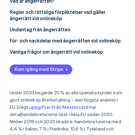
Vad är ångerrätten?
Identitetsverifiering online
Partner
Stripe App Marketplace
Regler och rättsliga förpliktelser vad gäller
ångerrätt vid onlineköp
Undantag från ångerrätten
Stripe Sessions 2026
För- och nackdelar med ångerrätten vid onlineköp
Se hur Stripe bygger den ekonomiska inf
Titta nu
Fördelar med ångerrätten för företag
Vanliga frågor om ångerrätt vid onlineköp
Nackdelar med ångerrätten för företag
När börjar 14-dagarsperioden att gälla?
Kom igång med Stripe
Måste företag utfärda en återbetalning innan de tar
emot en returnerad produkt?
Kan företag neka tillgång till en tjänst om kunden
Under 2023 begärde 25 % av alla spanska kunder som
utnyttjar sin ångerrätt?
gjort onlineköp återbetalning – den högsta andelen i
EU. Enligt
uppgifter från Mastercard
har
Vilka produkter returneras oftast inom ramen för
detaljhandelsreturerna ökat i hela EU sedan 2020.
ångerrätten i Spanien?
Mellan 2019 och 2023 ökade e-handelsreturerna med
4,4 % i Italien, 7 % i Frankrike, 10,6 % i Tyskland och