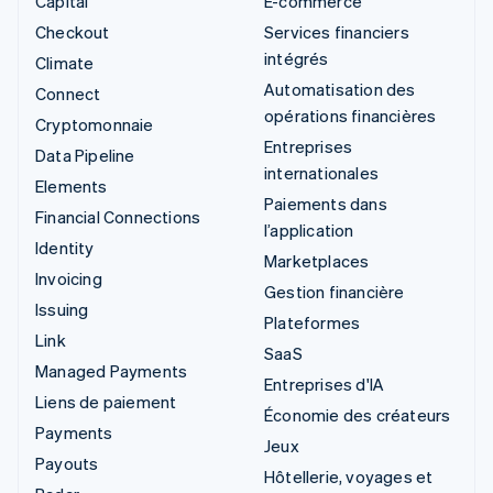
Capital
E-commerce
Checkout
Services financiers
intégrés
Climate
Automatisation des
Connect
opérations financières
Cryptomonnaie
Entreprises
Data Pipeline
internationales
Elements
Paiements dans
Financial Connections
l’application
Identity
Marketplaces
Invoicing
Gestion financière
Issuing
Plateformes
Link
SaaS
Managed Payments
Entreprises d'IA
Liens de paiement
Économie des créateurs
Payments
Jeux
Payouts
Hôtellerie, voyages et