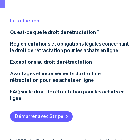
Découvrez les prochaines évolutions
Commerce en ligne
Radar
Prévention de la fraude
Introduction
Écosystème
Atlas
Qu’est-ce que le droit de rétractation ?
Constitution de start-up
Partenaires
Réglementations et obligations légales concernant
Climate
Stripe App Marketplace
Élimination du carbone
le droit de rétractation pour les achats en ligne
Identity
Exceptions au droit de rétractation
Vérification de l'identité
Avantages et inconvénients du droit de
rétractation pour les achats en ligne
Avantages du droit de rétractation pour les
FAQ sur le droit de rétractation pour les achats en
entreprises
ligne
Stripe Sessions 2026
Découvrez comment Stripe construit l’infrastructure écono
Inconvénients du droit de rétractation pour les
Quand commence le délai de 14 jours du droit de
Regarder la vidéo
entreprises
rétractation ?
Démarrer avec Stripe
Les entreprises doivent-elles émettre un
remboursement avant de recevoir le produit