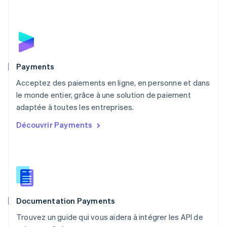
English
Mexique
Español
English
Norvège
English
Nouvelle-Zélande
English
Payments
Pays-Bas
Acceptez des paiements en ligne, en personne et dans
Nederlands
English
le monde entier, grâce à une solution de paiement
Pologne
English
adaptée à toutes les entreprises.
Portugal
Découvrir Payments
Português
English
R.A.S. de Hong Kong, Chine
English
简体中文
République tchèque
English
Roumanie
English
Documentation Payments
Royaume-Uni
English
Trouvez un guide qui vous aidera à intégrer les API de
Singapour