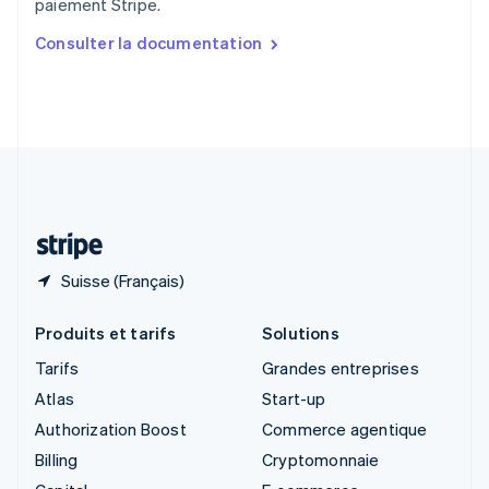
paiement Stripe.
English
简体中文
Slovaquie
Consulter la documentation
English
Slovénie
English
Italiano
Suède
Svenska
English
Suisse
Deutsch
Français
Italiano
English
Thaïlande
ไทย
English
Suisse (Français)
Produits et tarifs
Solutions
Tarifs
Grandes entreprises
Atlas
Start-up
Authorization Boost
Commerce agentique
Billing
Cryptomonnaie