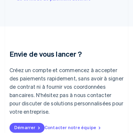
English
Hongrie
English
Inde
English
Irlande
English
Italie
Italiano
English
Envie de vous lancer ?
Japon
日本語
English
Créez un compte et commencez à accepter
Lettonie
English
des paiements rapidement, sans avoir à signer
Liechtenstein
de contrat ni à fournir vos coordonnées
Deutsch
English
Lituanie
bancaires. N'hésitez pas à nous contacter
English
pour discuter de solutions personnalisées pour
Luxembourg
votre entreprise.
Français
Deutsch
English
Malaisie
English
简体中文
Démarrer
Contacter notre équipe
Malte