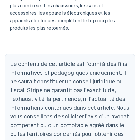
plus nombreux. Les chaussures, les sacs et
accessoires, les appareils électroniques et les
appareils électriques complètent le top cinq des
produits les plus retournés.
Allemagne
Deutsch
English
Australie
Le contenu de cet article est fourni à des fins
English
informatives et pédagogiques uniquement. Il
Autriche
ne saurait constituer un conseil juridique ou
Deutsch
English
Belgique
fiscal. Stripe ne garantit pas l'exactitude,
Nederlands
Français
Deutsch
English
l'exhaustivité, la pertinence, ni l'actualité des
Brésil
Português
English
informations contenues dans cet article. Nous
Bulgarie
vous conseillons de solliciter l'avis d'un avocat
English
Canada
compétent ou d'un comptable agréé dans le
English
Français
ou les territoires concernés pour obtenir des
Chine continentale