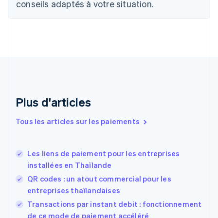
conseils adaptés à votre situation.
简体中文
English
Chypre
English
Croatie
English
Italiano
Danemark
English
Émirats arabes unis
English
Espagne
Plus d'articles
Español
English
Estonie
Tous les articles sur les paiements
English
États-Unis
English
Español
简体中文
Les liens de paiement pour les entreprises
Finlande
English
Svenska
installées en Thaïlande
France
QR codes : un atout commercial pour les
Français
English
entreprises thaïlandaises
Gibraltar
English
Transactions par instant debit : fonctionnement
Grèce
de ce mode de paiement accéléré