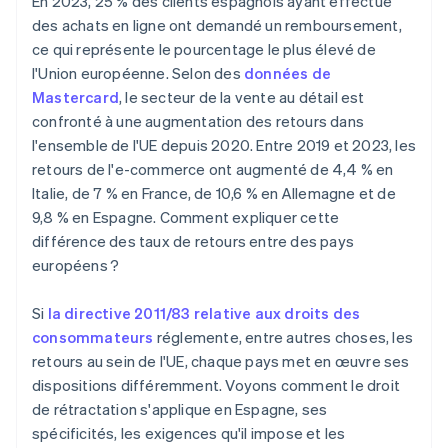
En 2023, 25 % des clients espagnols ayant effectué
retourné ?
des achats en ligne ont demandé un remboursement,
Les entreprises peuvent-elles refuser l’accès à un
ce qui représente le pourcentage le plus élevé de
service si le client exerce son droit de rétractation ?
l'Union européenne. Selon des
données de
Quels sont les produits les plus souvent renvoyés en
Mastercard
, le secteur de la vente au détail est
Espagne dans le cadre du droit de rétractation ?
confronté à une augmentation des retours dans
l'ensemble de l'UE depuis 2020. Entre 2019 et 2023, les
retours de l'e-commerce ont augmenté de 4,4 % en
Italie, de 7 % en France, de 10,6 % en Allemagne et de
9,8 % en Espagne. Comment expliquer cette
différence des taux de retours entre des pays
européens ?
Si
la directive 2011/83 relative aux droits des
consommateurs
réglemente, entre autres choses, les
retours au sein de l'UE, chaque pays met en œuvre ses
dispositions différemment. Voyons comment le droit
de rétractation s'applique en Espagne, ses
spécificités, les exigences qu'il impose et les