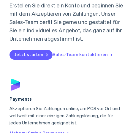
Neuseeland
Erstellen Sie direkt ein Konto und beginnen Sie
English
mit dem Akzeptieren von Zahlungen. Unser
Niederlande
Nederlands
English
Sales-Team berät Sie gerne und gestaltet für
Norwegen
Sie ein individuelles Angebot, das ganz auf Ihr
English
Österreich
Unternehmen abgestimmt ist.
Deutsch
English
Polen
Jetzt starten
Sales-Team kontaktieren
English
Portugal
Português
English
Rumänien
English
Schweden
Svenska
English
Schweiz
Payments
Deutsch
Français
Italiano
English
Akzeptieren Sie Zahlungen online, am POS vor Ort und
Singapur
English
简体中文
weltweit mit einer einzigen Zahlungslösung, die für
Slowakei
jedes Unternehmen geeignet ist.
English