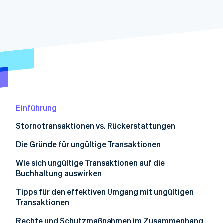
Betrugsprävention
Ecosystem
Atlas
Start-up-Gründung
Partner
Stripe App-Marktplatz
Climate
CO₂-Entnahme
Identity
Online-Identitätsprüfung
Einführung
Stornotransaktionen vs. Rückerstattungen
Stripe-Sessions 2026
Erfahren Sie, wie Stripe Lösungen für die Wirtschaft
Stornotransaktionen
Die Gründe für ungültige Transaktionen
Jetzt ansehen
Rückerstattungen
Wie sich ungültige Transaktionen auf die
Buchhaltung auswirken
Tipps für den effektiven Umgang mit ungültigen
Transaktionen
Rechte und Schutzmaßnahmen im Zusammenhang