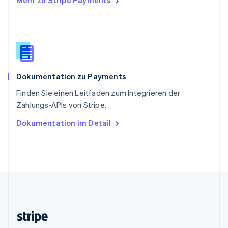
Mehr zu Stripe Payments
Slowenien
English
Italiano
Sonderverwaltungsregion Hongkong,
China
English
简体中文
Spanien
Español
English
Dokumentation zu Payments
Thailand
ไทย
English
Finden Sie einen Leitfaden zum Integrieren der
Tschechische Republik
Zahlungs-APIs von Stripe.
English
Ungarn
Dokumentation im Detail
English
Vereinigte Arabische Emirate
English
Vereinigte Staaten
English
Español
简体中文
Vereinigtes Königreich
English
Zypern
English