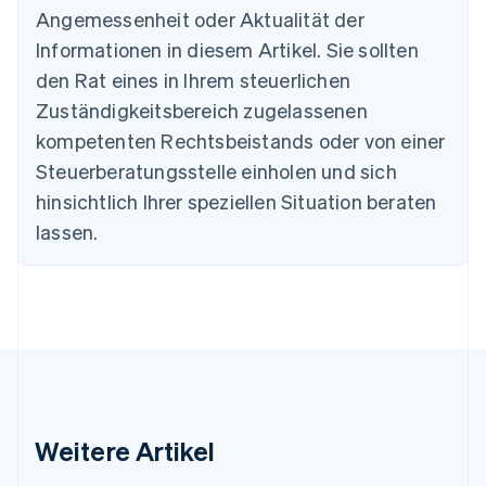
Bulgarien
Angemessenheit oder Aktualität der
English
Informationen in diesem Artikel. Sie sollten
Dänemark
English
den Rat eines in Ihrem steuerlichen
Deutschland
Zuständigkeitsbereich zugelassenen
Deutsch
English
Estland
kompetenten Rechtsbeistands oder von einer
English
Steuerberatungsstelle einholen und sich
Festlandchina
hinsichtlich Ihrer speziellen Situation beraten
简体中文
English
Finnland
lassen.
English
Svenska
Frankreich
Français
English
Gibraltar
English
Griechenland
English
Indien
English
Weitere Artikel
Irland
English