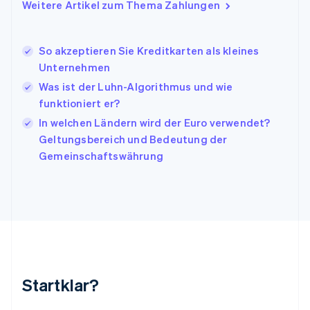
Italien
Weitere Artikel zum Thema Zahlungen
Italiano
English
Japan
日本語
English
So akzeptieren Sie Kreditkarten als kleines
Kanada
Unternehmen
English
Français
Was ist der Luhn-Algorithmus und wie
Kroatien
English
Italiano
funktioniert er?
Lettland
In welchen Ländern wird der Euro verwendet?
English
Geltungsbereich und Bedeutung der
Liechtenstein
Gemeinschaftswährung
Deutsch
English
Litauen
English
Luxemburg
Français
Deutsch
English
Malaysia
English
简体中文
Malta
English
Startklar?
Mexiko
Español
English