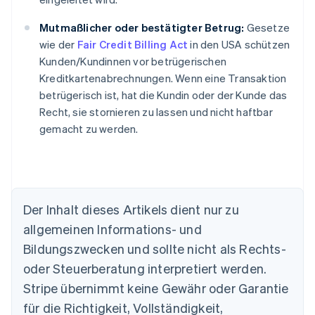
Mutmaßlicher oder bestätigter Betrug:
Gesetze
wie der
Fair Credit Billing Act
in den USA schützen
Kunden/Kundinnen vor betrügerischen
Kreditkartenabrechnungen. Wenn eine Transaktion
betrügerisch ist, hat die Kundin oder der Kunde das
Recht, sie stornieren zu lassen und nicht haftbar
gemacht zu werden.
Der Inhalt dieses Artikels dient nur zu
allgemeinen Informations- und
Australien
Bildungszwecken und sollte nicht als Rechts-
English
Belgien
oder Steuerberatung interpretiert werden.
Nederlands
Français
Deutsch
English
Stripe übernimmt keine Gewähr oder Garantie
Brasilien
für die Richtigkeit, Vollständigkeit,
Português
English