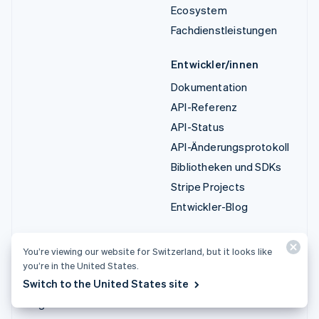
Ecosystem
Fachdienstleistungen
Entwickler/innen
Dokumentation
API-Referenz
API-Status
API-Änderungsprotokoll
Bibliotheken und SDKs
Stripe Projects
Entwickler-Blog
Ressourcen
Unternehmen
You’re viewing our website for Switzerland, but it looks like
Leitfäden
Produkt-Roadmap
you’re in the United States.
Switch to the United States site
Kundenstories
Karriere
Blog
Newsroom