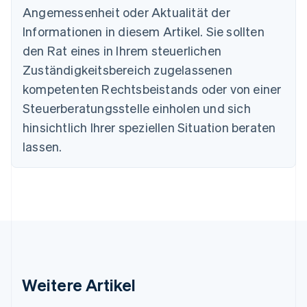
Bulgarien
Angemessenheit oder Aktualität der
English
Informationen in diesem Artikel. Sie sollten
Dänemark
English
den Rat eines in Ihrem steuerlichen
Deutschland
Zuständigkeitsbereich zugelassenen
Deutsch
English
Estland
kompetenten Rechtsbeistands oder von einer
English
Steuerberatungsstelle einholen und sich
Festlandchina
hinsichtlich Ihrer speziellen Situation beraten
简体中文
English
Finnland
lassen.
English
Svenska
Frankreich
Français
English
Gibraltar
English
Griechenland
English
Indien
English
Weitere Artikel
Irland
English