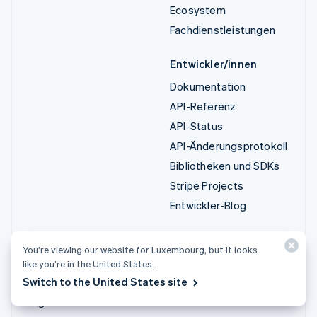
Ecosystem
Fachdienstleistungen
Entwickler/innen
Dokumentation
API-Referenz
API-Status
API-Änderungsprotokoll
Bibliotheken und SDKs
Stripe Projects
Entwickler-Blog
Ressourcen
Unternehmen
You’re viewing our website for Luxembourg, but it looks
Leitfäden
Produkt-Roadmap
like you’re in the United States.
Switch to the United States site
Kundenstories
Karriere
Blog
Newsroom