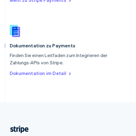
Mehr zu Stripe Payments
Slowenien
English
Italiano
Sonderverwaltungsregion Hongkong,
China
English
简体中文
Spanien
Español
English
Dokumentation zu Payments
Thailand
ไทย
English
Finden Sie einen Leitfaden zum Integrieren der
Tschechische Republik
Zahlungs-APIs von Stripe.
English
Ungarn
Dokumentation im Detail
English
Vereinigte Arabische Emirate
English
Vereinigte Staaten
English
Español
简体中文
Vereinigtes Königreich
English
Zypern
English