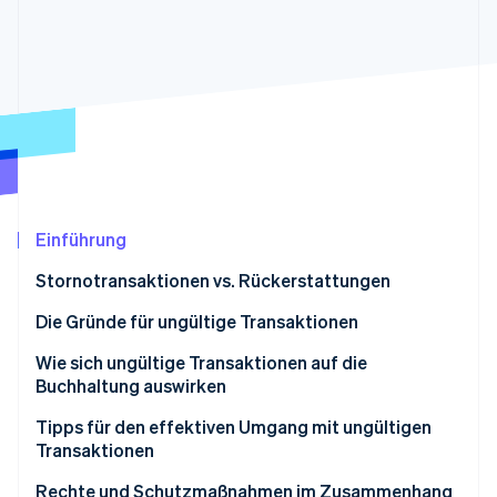
Betrugsprävention
Ecosystem
Atlas
Start-up-Gründung
Partner
Stripe App-Marktplatz
Climate
CO₂-Entnahme
Identity
Online-Identitätsprüfung
Einführung
Stornotransaktionen vs. Rückerstattungen
Stripe-Sessions 2026
Erfahren Sie, wie Stripe Lösungen für die Wirts
Stornotransaktionen
Die Gründe für ungültige Transaktionen
Jetzt ansehen
Rückerstattungen
Wie sich ungültige Transaktionen auf die
Buchhaltung auswirken
Tipps für den effektiven Umgang mit ungültigen
Transaktionen
Rechte und Schutzmaßnahmen im Zusammenhang