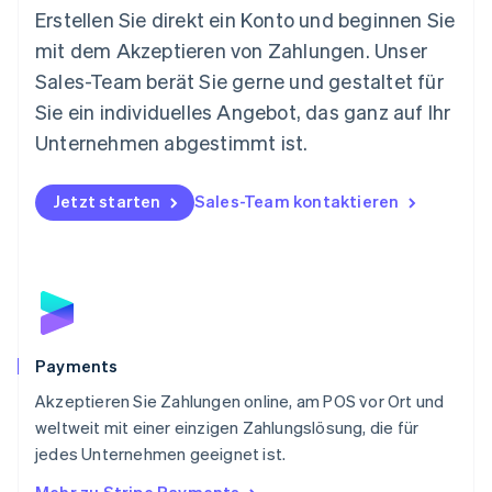
Neuseeland
Erstellen Sie direkt ein Konto und beginnen Sie
English
mit dem Akzeptieren von Zahlungen. Unser
Niederlande
Nederlands
English
Sales-Team berät Sie gerne und gestaltet für
Norwegen
Sie ein individuelles Angebot, das ganz auf Ihr
English
Österreich
Unternehmen abgestimmt ist.
Deutsch
English
Polen
Jetzt starten
Sales-Team kontaktieren
English
Portugal
Português
English
Rumänien
English
Schweden
Svenska
English
Schweiz
Payments
Deutsch
Français
Italiano
English
Akzeptieren Sie Zahlungen online, am POS vor Ort und
Singapur
English
简体中文
weltweit mit einer einzigen Zahlungslösung, die für
Slowakei
jedes Unternehmen geeignet ist.
English