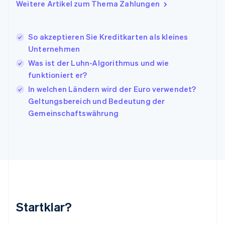
Italien
Weitere Artikel zum Thema Zahlungen
Italiano
English
Japan
日本語
English
So akzeptieren Sie Kreditkarten als kleines
Kanada
Unternehmen
English
Français
Was ist der Luhn-Algorithmus und wie
Kroatien
English
Italiano
funktioniert er?
Lettland
In welchen Ländern wird der Euro verwendet?
English
Geltungsbereich und Bedeutung der
Liechtenstein
Gemeinschaftswährung
Deutsch
English
Litauen
English
Luxemburg
Français
Deutsch
English
Malaysia
English
简体中文
Malta
English
Startklar?
Mexiko
Español
English