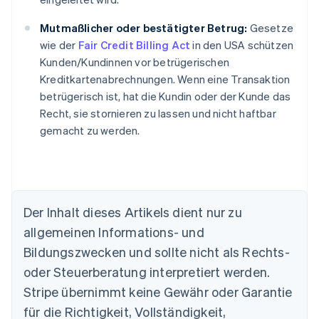
Mutmaßlicher oder bestätigter Betrug:
Gesetze
wie der
Fair Credit Billing Act
in den USA schützen
Kunden/Kundinnen vor betrügerischen
Kreditkartenabrechnungen. Wenn eine Transaktion
betrügerisch ist, hat die Kundin oder der Kunde das
Recht, sie stornieren zu lassen und nicht haftbar
gemacht zu werden.
Der Inhalt dieses Artikels dient nur zu
allgemeinen Informations- und
Australien
Bildungszwecken und sollte nicht als Rechts-
English
Belgien
oder Steuerberatung interpretiert werden.
Nederlands
Français
Deutsch
English
Stripe übernimmt keine Gewähr oder Garantie
Brasilien
für die Richtigkeit, Vollständigkeit,
Português
English