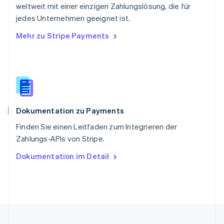
English
简体中文
weltweit mit einer einzigen Zahlungslösung, die für
Slowakei
jedes Unternehmen geeignet ist.
English
Mehr zu Stripe Payments
Slowenien
English
Italiano
Sonderverwaltungsregion Hongkong,
China
English
简体中文
Spanien
Español
English
Dokumentation zu Payments
Thailand
ไทย
English
Finden Sie einen Leitfaden zum Integrieren der
Tschechische Republik
Zahlungs-APIs von Stripe.
English
Ungarn
Dokumentation im Detail
English
Vereinigte Arabische Emirate
English
Vereinigte Staaten
English
Español
简体中文
Vereinigtes Königreich
English