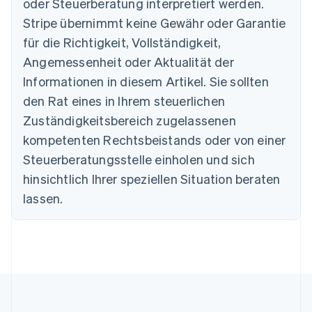
oder Steuerberatung interpretiert werden.
Nederlands
Français
Deutsch
English
Stripe übernimmt keine Gewähr oder Garantie
Brasilien
für die Richtigkeit, Vollständigkeit,
Português
English
Bulgarien
Angemessenheit oder Aktualität der
English
Informationen in diesem Artikel. Sie sollten
Dänemark
English
den Rat eines in Ihrem steuerlichen
Deutschland
Zuständigkeitsbereich zugelassenen
Deutsch
English
Estland
kompetenten Rechtsbeistands oder von einer
English
Steuerberatungsstelle einholen und sich
Festlandchina
hinsichtlich Ihrer speziellen Situation beraten
简体中文
English
Finnland
lassen.
English
Svenska
Frankreich
Français
English
Gibraltar
English
Griechenland
English
Indien