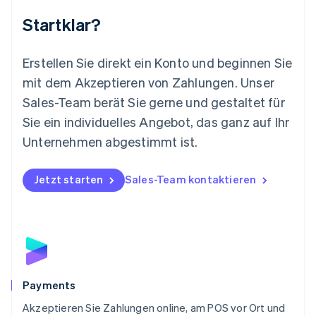
English
Startklar?
Mexiko
Español
English
Neuseeland
Erstellen Sie direkt ein Konto und beginnen Sie
English
mit dem Akzeptieren von Zahlungen. Unser
Niederlande
Nederlands
English
Sales-Team berät Sie gerne und gestaltet für
Norwegen
Sie ein individuelles Angebot, das ganz auf Ihr
English
Österreich
Unternehmen abgestimmt ist.
Deutsch
English
Polen
Jetzt starten
Sales-Team kontaktieren
English
Portugal
Português
English
Rumänien
English
Schweden
Svenska
English
Schweiz
Payments
Deutsch
Français
Italiano
English
Akzeptieren Sie Zahlungen online, am POS vor Ort und
Singapur