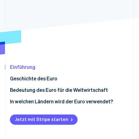
Betrugsprävention
Ecosystem
Atlas
Start-up-Gründung
Partner
Stripe App-Marktplatz
Climate
CO₂-Entnahme
Identity
Online-Identitätsprüfung
Einführung
Geschichte des Euro
Stripe-Sessions 2026
Erfahren Sie, wie Stripe Lösungen für die Wirts
Bedeutung des Euro für die Weltwirtschaft
Jetzt ansehen
In welchen Ländern wird der Euro verwendet?
Jetzt mit Stripe starten