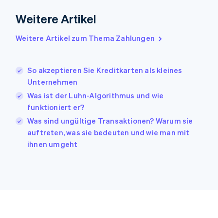
English
Weitere Artikel
Irland
English
Italien
Weitere Artikel zum Thema Zahlungen
Italiano
English
Japan
日本語
English
So akzeptieren Sie Kreditkarten als kleines
Kanada
Unternehmen
English
Français
Was ist der Luhn-Algorithmus und wie
Kroatien
English
Italiano
funktioniert er?
Lettland
Was sind ungültige Transaktionen? Warum sie
English
auftreten, was sie bedeuten und wie man mit
Liechtenstein
ihnen umgeht
Deutsch
English
Litauen
English
Luxemburg
Français
Deutsch
English
Malaysia
English
简体中文
Malta