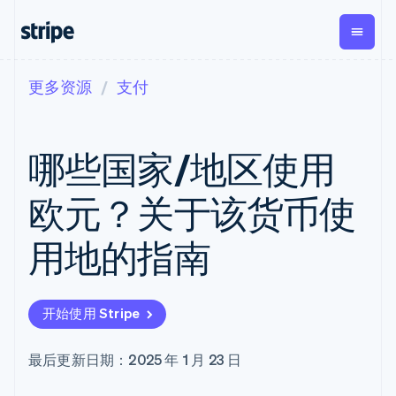
更多资源
支付
按企业阶段
文档
学习
支付
营收
资金管
平台
理
易市
大型企业
Stripe 文档
博客
Payments
Billing
初创企业
API 参考文档
客户案例
哪些国家/地区使用
在线支付
经常性收入
Global
Conn
库与 SDK
指南
Managed
Metronome
Payouts
Stripe Apps
Payments
按用量计费
平台
欧元？关于该货币使
备案商家解决
Subscriptions
向第三
按应用场景
方案
方打款
支持
订阅管理
Payment links
Crypto
用地的指南
指南
智能体商务
Invoicing
钱包、
加密货币
获取支持
无代码支付
一次性或定期
稳定币
电子商务
接受线上付款
托管支持方案
Checkout
账单
发行和
嵌入式金融
实施预置结账流程
专业服务
预构建支付界
Tax
发卡基
开始使用 Stripe
财务自动化
构建平台或交易市场
面
销售税和增值
础设施
全球化企业
管理订阅
Elements
税自动化
应用内支付
提供按用量计费
灵活的 UI 组件
Revenue
最后更新日期：2025 年 1 月 23 日
交易市场
发行稳定币支持的支付卡
Payment
Recognition
公司
资金管理
通过智能体配置和管理服
methods
会计自动化
平台
务