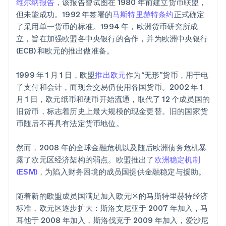
维尔纳报告
，该报告曾试图在 1980 年前建立货币联盟，
但未能成功。1992 年签署的
马斯特里赫特条约
正式确定
了采用单一货币的标准。1994 年，欧洲货币研究所成
立，旨在加强欧盟各中央银行的合作，并为欧洲中央银行
(ECB) 和欧元的推出做准备。
1999 年 1 月 1 日，欧盟
推出欧元
作为“无形”货币，用于电
子支付和会计，而现金交易仍使用各国货币。2002 年 1
月 1 日，欧元纸币和硬币开始流通，取代了 12 个成员国的
旧货币，标志着历史上最大规模的现金更替。旧的国家货
币随后不再具有法定货币地位。
然而，2008 年的全球金融危机以及随后欧洲债务危机暴
露了欧元区经济架构的弱点。欧盟推出了
欧洲稳定机制
(ESM)
，为陷入财务困境的成员国提供金融稳定与援助。
随着新的欧盟成员国满足加入欧元区的马斯特里赫特经济
标准，欧元区逐步扩大：斯洛文尼亚于 2007 年加入，马
耳他于 2008 年加入，斯洛伐克于 2009 年加入，爱沙尼