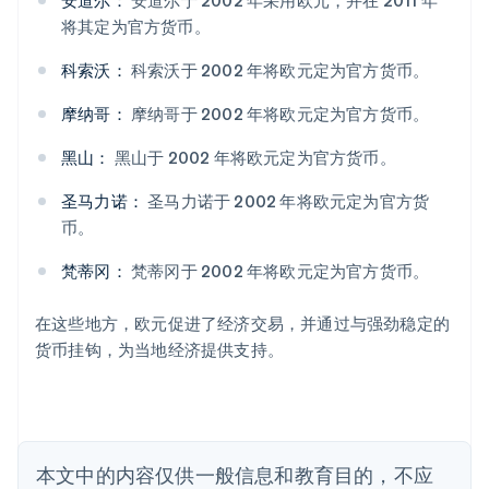
将其定为官方货币。
科索沃：
科索沃于 2002 年将欧元定为官方货币。
阿联酋
English
摩纳哥：
摩纳哥于 2002 年将欧元定为官方货币。
爱尔兰
English
黑山：
黑山于 2002 年将欧元定为官方货币。
爱沙尼亚
English
圣马力诺：
圣马力诺于 2002 年将欧元定为官方货
奥地利
币。
Deutsch
English
澳大利亚
梵蒂冈：
梵蒂冈于 2002 年将欧元定为官方货币。
English
巴西
Português
English
在这些地方，欧元促进了经济交易，并通过与强劲稳定的
保加利亚
货币挂钩，为当地经济提供支持。
English
比利时
Nederlands
Français
Deutsch
English
波兰
English
丹麦
本文中的内容仅供一般信息和教育目的，不应