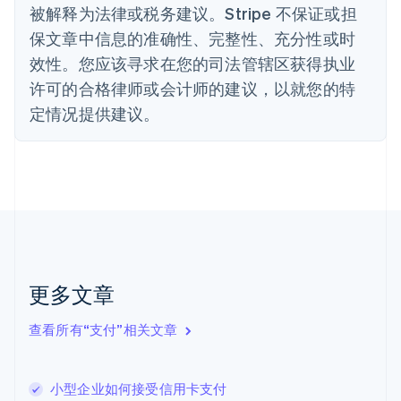
English
被解释为法律或税务建议。Stripe 不保证或担
德国
保文章中信息的准确性、完整性、充分性或时
Deutsch
English
法国
效性。您应该寻求在您的司法管辖区获得执业
Français
English
许可的合格律师或会计师的建议，以就您的特
芬兰
定情况提供建议。
English
Svenska
荷兰
Nederlands
English
加拿大
English
Français
捷克
English
克罗地亚
English
Italiano
拉脱维亚
更多文章
English
立陶宛
查看所有“支付”相关文章
English
列支敦士登
Deutsch
English
卢森堡
小型企业如何接受信用卡支付