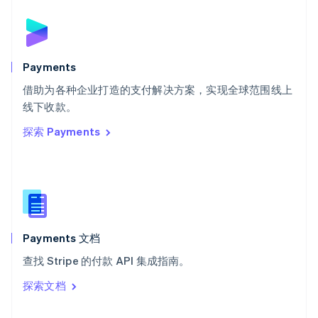
English
斯洛伐克
English
斯洛文尼亚
English
Italiano
Payments
泰国
ไทย
English
借助为各种企业打造的支付解决方案，实现全球范围线上
希腊
线下收款。
English
探索 Payments
西班牙
Español
English
新加坡
English
简体中文
新西兰
English
匈牙利
English
Payments 文档
意大利
查找 Stripe 的付款 API 集成指南。
Italiano
English
印度
探索文档
English
英国