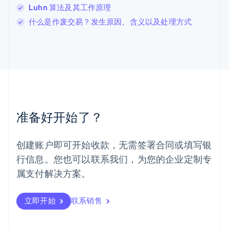
Français
Deutsch
English
Luhn 算法及其工作原理
罗马尼亚
什么是作废交易？发生原因、含义以及处理方式
English
马尔他
English
马来西亚
English
简体中文
美国
English
Español
简体中文
墨西哥
Español
English
准备好开始了？
挪威
English
葡萄牙
创建账户即可开始收款，无需签署合同或填写银
Português
English
行信息。您也可以联系我们，为您的企业定制专
日本
日本語
English
属支付解决方案。
瑞典
Svenska
English
瑞士
立即开始
联系销售
Deutsch
Français
Italiano
English
塞浦路斯