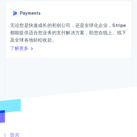
接入 125+ 种支
Stripe Sigma
产品路线图
SaaS
付方式
自定义报告
Sessions 年度大会
Terminal
Data Pipeline
Payments
招聘
线下支付
数据同步
资讯中心
Authorization
资源
无论您是快速成长的初创公司，还是全球化企业，Stripe
Stripe Press
Boost
按行业
都能提供适合您业务的支付解决方案，助您在线上、线下
支付成功率优
应用集成
及全球各地轻松收款。
化
AI 企业
代码示例
Link
创作者经济
开发者博客
了解更多
联系
加速结账
游戏
API 状态
酒店、旅游与休闲
联系销售
保险
成为合作伙伴
媒体与娱乐
非营利组织
更多
专业服务
Product roadmap
公共部门
了解未来规划
零售
Radar
欺诈防范
Atlas
生态系统
初创企业注册
合作伙伴
Climate
Stripe App Marketplace
碳移除
导言