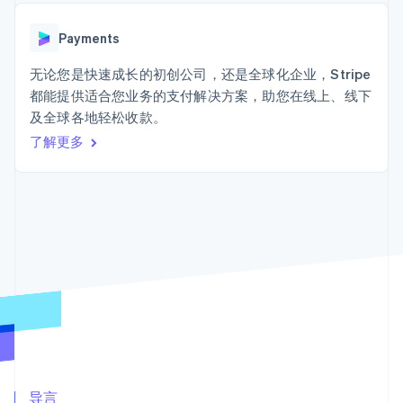
Authorization
Stripe Sigma
产品路线图
SaaS
Boost
自定义报告
Sessions 年度大会
支付成功率优
Data Pipeline
Payments
招聘
化
数据同步
资讯中心
Link
资源
无论您是快速成长的初创公司，还是全球化企业，Stripe
Stripe Press
加速结账
按行业
都能提供适合您业务的支付解决方案，助您在线上、线下
应用集成
及全球各地轻松收款。
AI 企业
代码示例
创作者经济
开发者博客
了解更多
联系
游戏
API 状态
更多
酒店、旅游与休闲
联系销售
Product roadmap
保险
成为合作伙伴
了解未来规划
媒体与娱乐
非营利组织
Radar
专业服务
欺诈防范
公共部门
Atlas
零售
初创企业注册
Climate
碳移除
生态系统
合作伙伴
Stripe App Marketplace
导言