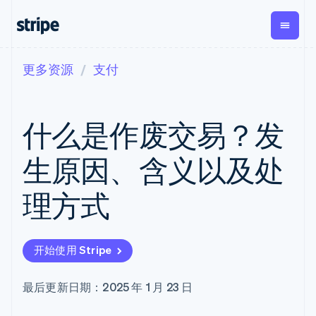
更多资源
支付
按企业阶段
文档
学习
支付
营收
资金管
平台
理
易市
大型企业
Stripe 文档
博客
Payments
Billing
初创企业
API 参考文档
客户案例
什么是作废交易？发
在线支付
经常性收入
Global
Conn
库与 SDK
指南
Payment links
Metronome
Payouts
Stripe Apps
按用量计费
平台
生原因、含义以及处
无代码支付
Subscriptions
向第三
按应用场景
Checkout
方打款
支持
预构建支付界
订阅管理
Crypto
理方式
指南
智能体商务
面
Invoicing
钱包、
加密货币
获取支持
一次性或定期
Elements
稳定币
电子商务
接受线上付款
托管支持方案
灵活的 UI 组件
账单
发行和
嵌入式金融
实施预置结账流程
专业服务
Payment
Tax
发卡基
开始使用 Stripe
财务自动化
构建平台或交易市场
methods
销售税和增值
础设施
全球化企业
管理订阅
接入 125+ 种支
税自动化
应用内支付
提供按用量计费
付方式
Revenue
最后更新日期：2025 年 1 月 23 日
交易市场
发行稳定币支持的支付卡
Terminal
Recognition
公司
资金管理
通过智能体配置和管理服
线下支付
会计自动化
平台
务