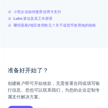
列支敦士登
Deutsch
English
卢森堡
小型企业如何接受信用卡支付
Français
Deutsch
English
Luhn 算法及其工作原理
罗马尼亚
哪些国家/地区使用欧元？关于该货币使用地的指南
English
马尔他
English
马来西亚
English
简体中文
美国
English
Español
简体中文
墨西哥
Español
English
准备好开始了？
挪威
English
葡萄牙
创建账户即可开始收款，无需签署合同或填写银
Português
English
行信息。您也可以联系我们，为您的企业定制专
日本
日本語
English
属支付解决方案。
瑞典
Svenska
English