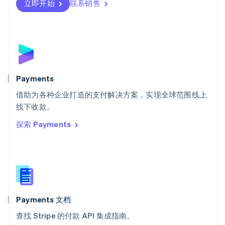
瑞士
立即开始
联系销售
Deutsch
Français
Italiano
English
塞浦路斯
English
斯洛伐克
English
斯洛文尼亚
English
Italiano
Payments
泰国
ไทย
English
借助为各种企业打造的支付解决方案，实现全球范围线上
希腊
线下收款。
English
探索 Payments
西班牙
Español
English
新加坡
English
简体中文
新西兰
English
匈牙利
English
Payments 文档
意大利
查找 Stripe 的付款 API 集成指南。
Italiano
English