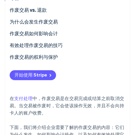
作废交易 vs. 退款
Stripe Sessions 2026
了解 Stripe 如何为 AI 构建经济基础设施。
立即观看
作废交易
为什么会发生作废交易
退款
作废交易如何影响会计
有效处理作废交易的技巧
作废交易的权利与保护
企业的权利与保护
开始使用 Stripe
消费者的权利与保护
在
支付处理
中，作废交易是在交易完成或结算之前取消交
易。当交易被作废时，它会使该操作无效，并且不会向持
卡人的账户收费。
下面，我们将介绍企业需要了解的作废交易的内容：它们
为什么发生，如何影响会计操作，以及如何有效地处理它