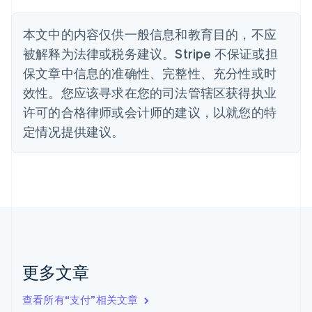
波兰
English
丹麦
本文中的内容仅供一般信息和教育目的，不应
English
被解释为法律或税务建议。Stripe 不保证或担
德国
保文章中信息的准确性、完整性、充分性或时
Deutsch
English
法国
效性。您应该寻求在您的司法管辖区获得执业
Français
English
许可的合格律师或会计师的建议，以就您的特
芬兰
定情况提供建议。
English
Svenska
荷兰
Nederlands
English
加拿大
English
Français
捷克
English
克罗地亚
English
Italiano
拉脱维亚
更多文章
English
立陶宛
查看所有“支付”相关文章
English