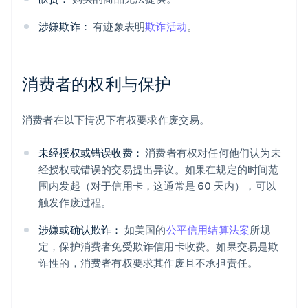
涉嫌欺诈：
有迹象表明
欺诈活动
。
消费者的权利与保护
阿联酋
English
爱尔兰
消费者在以下情况下有权要求作废交易。
English
爱沙尼亚
未经授权或错误收费：
消费者有权对任何他们认为未
English
经授权或错误的交易提出异议。如果在规定的时间范
奥地利
围内发起（对于信用卡，这通常是 60 天内），可以
Deutsch
English
澳大利亚
触发作废过程。
English
巴西
涉嫌或确认欺诈：
如美国的
公平信用结算法案
所规
Português
English
定，保护消费者免受欺诈信用卡收费。如果交易是欺
保加利亚
诈性的，消费者有权要求其作废且不承担责任。
English
比利时
Nederlands
Français
Deutsch
English