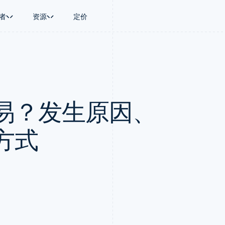
者
资源
定价
景
指南
按行业
公司
资金管理
平台和交易市
商务
持
接受线上付款
AI 企业
产品路线图
Treasury
Connect
币
持方案
实施预置结账流程
创作者经济
Sessions 年度大会
企业财务
平台支付
务
务
构建平台或交易市场
游戏
招聘
Global Payouts
Capital 平台
易？发生原因、
金融
管理订阅
酒店、旅游与休闲
资讯中心
向第三方打款
客户融资
动化
提供按用量计费
保险
Stripe Press
Capital
Treasury 平
企业
发行稳定币支持的支付卡
媒体与娱乐
企业融资
嵌入式金融服
支付
通过智能体配置和管理服务
非营利组织
方式
Crypto
Issuing
场
专业服务
钱包、稳定币发行和发卡基础设
实体卡和虚拟
理
公共部门
施
零售
化
Crypto Onramp
on
可嵌入的加密货币购买