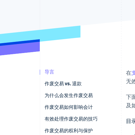
加速结账
Financial Connections
关联金融账户数据
导言
在
无
作废交易 vs. 退款
作废交易
为什么会发生作废交易
下
及
退款
作废交易如何影响会计
有效处理作废交易的技巧
目
作废交易的权利与保护