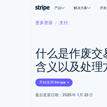
产品
解决方案
开发
更多资源
支付
按企业阶段
文档
学习
按应用场
支持
支付
营收
大型企业
Stripe 文档
博客
智能体
获取支
Payments
Billing
初创企业
API 参考文档
客户案例
加密货
托管支
在线支付
经常性收入
库与 SDK
指南
电子商
专业服
Managed Payments
Metronome
Stripe Apps
什么是作废交
嵌入式
备案商家解决方案
按用量计费
财务自
Payment links
Subscriptions
全球化
无代码支付
订阅管理
应用内
含义以及处理
Checkout
Invoicing
交易市
预构建支付界面
一次性或定期账单
资金管
Elements
Tax
平台
灵活的 UI 组件
销售税和增值税自动
SaaS
Payment methods
Revenue Recogniti
开始使用 Stripe
接入 125+ 种支付方式
会计自动化
Terminal
Stripe Sigma
线下支付
自定义报告
最后更新日期：2025 年 1 月 23 日
Authorization Boost
Data Pipeline
支付成功率优化
数据同步
Link