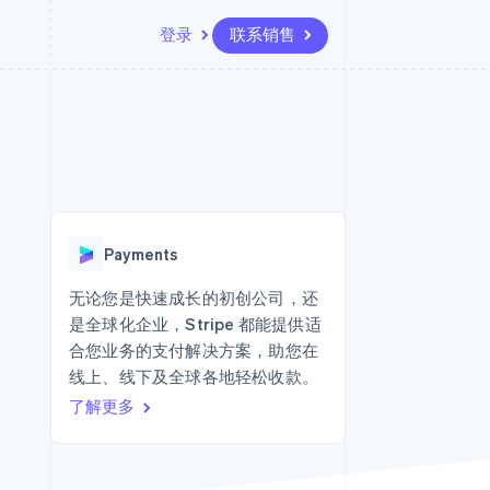
登录
联系销售
资源
生态系统
联系
场
更多
应用集成
合作伙伴
联系销售
Product roadmap
代码示例
Stripe App Marketplace
成为合作伙伴
了解未来规划
开发者博客
版
API 状态
Radar
欺诈防范
台版
Payments
务
Atlas
初创企业注册
无论您是快速成长的初创公司，还
卡
是全球化企业，Stripe 都能提供适
Climate
碳移除
合您业务的支付解决方案，助您在
线上、线下及全球各地轻松收款。
Identity
在线身份验证
了解更多