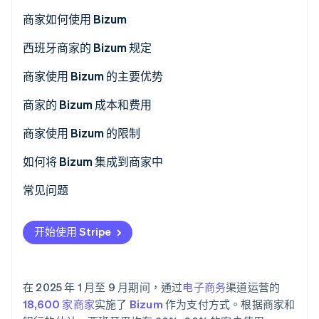
商家如何使用 Bizum
Bizum 在电子商务商店中的运作方式
西班牙商家的 Bizum 规定
Stripe Sessions 2026
了解 Stripe 如何为 AI 构建经济基础设施。
Bizum 在实体店中的运作方式
商家使用 Bizum 的主要优势
立即观看
商家的 Bizum 成本和费用
商家使用 Bizum 的限制
最高金额
如何将 Bizum 集成到商家中
缺乏高级功能
手动集成 Bizum
常见问题
使用受限
将 Bizum 与 Stripe Payments 集成
开始使用 Stripe
在 2025 年 1 月至 9 月期间，通过
电子商务
渠道运营的
18,600 家商家
实施了
Bizum
作为支付方式。根据商家和