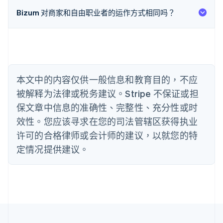
English
巴西
Bizum 对商家和自由职业者的运作方式相同吗？
Português
English
保加利亚
English
比利时
Nederlands
Français
Deutsch
English
波兰
本文中的内容仅供一般信息和教育目的，不应
English
丹麦
被解释为法律或税务建议。Stripe 不保证或担
English
保文章中信息的准确性、完整性、充分性或时
德国
效性。您应该寻求在您的司法管辖区获得执业
Deutsch
English
法国
许可的合格律师或会计师的建议，以就您的特
Français
English
定情况提供建议。
芬兰
English
Svenska
荷兰
Nederlands
English
加拿大
English
Français
捷克