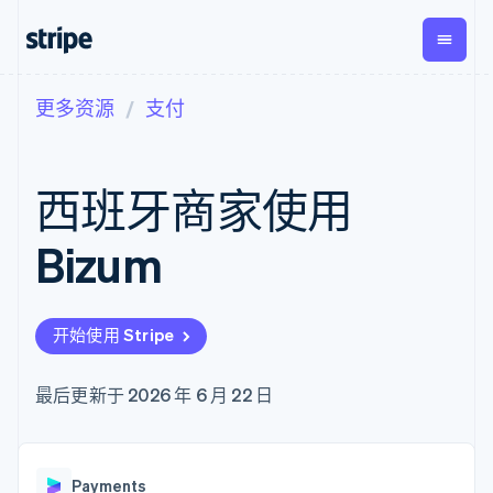
更多资源
支付
按企业阶段
文档
学习
支付
营收
资金管
平台
理
易市
大型企业
Stripe 文档
博客
Payments
Billing
初创企业
API 参考文档
客户案例
西班牙商家使用
在线支付
经常性收入
Global
Conn
库与 SDK
指南
Managed
Metronome
Payouts
Stripe Apps
Payments
按用量计费
平台
Bizum
备案商家解决
Subscriptions
向第三
按应用场景
方案
方打款
支持
订阅管理
Payment links
Crypto
指南
智能体商务
Invoicing
钱包、
加密货币
获取支持
无代码支付
一次性或定期
开始使用 Stripe
稳定币
电子商务
接受线上付款
托管支持方案
Checkout
账单
发行和
嵌入式金融
实施预置结账流程
专业服务
预构建支付界
Tax
发卡基
财务自动化
构建平台或交易市场
最后更新于 2026 年 6 月 22 日
面
销售税和增值
础设施
全球化企业
管理订阅
Elements
税自动化
应用内支付
提供按用量计费
灵活的 UI 组件
Revenue
交易市场
发行稳定币支持的支付卡
Payment
Recognition
公司
资金管理
通过智能体配置和管理服
methods
会计自动化
Payments
平台
务