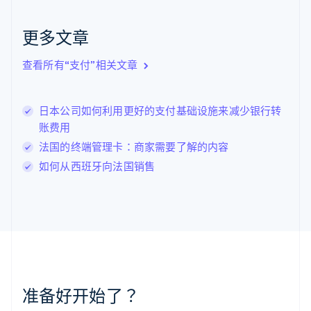
English
克罗地亚
English
Italiano
更多文章
拉脱维亚
English
查看所有“支付”相关文章
立陶宛
English
列支敦士登
日本公司如何利用更好的支付基础设施来减少银行转
Deutsch
English
卢森堡
账费用
Français
Deutsch
English
法国的终端管理卡：商家需要了解的内容
罗马尼亚
如何从西班牙向法国销售
English
马尔他
English
马来西亚
English
简体中文
美国
English
Español
简体中文
墨西哥
Español
English
准备好开始了？
挪威