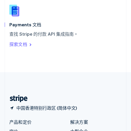
English
简体中文
新西兰
English
匈牙利
English
Payments 文档
意大利
查找 Stripe 的付款 API 集成指南。
Italiano
English
印度
探索文档
English
英国
English
直布罗陀
English
中国内地
简体中文
English
中国香港特别行政区
English
简体中文
中国香港特别行政区 (简体中文)
产品和定价
解决方案