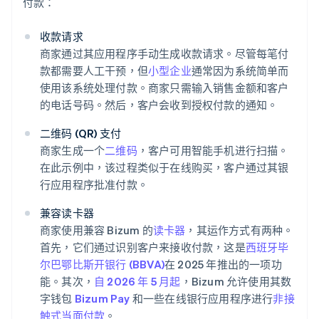
付款：
收款请求
商家通过其应用程序手动生成收款请求。尽管每笔付
款都需要人工干预，但
小型企业
通常因为系统简单而
使用该系统处理付款。商家只需输入销售金额和客户
的电话号码。然后，客户会收到授权付款的通知。
二维码 (QR) 支付
商家生成一个
二维码
，客户可用智能手机进行扫描。
在此示例中，该过程类似于在线购买，客户通过其银
行应用程序批准付款。
兼容读卡器
商家使用兼容 Bizum 的
读卡器
，其运作方式有两种。
首先，它们通过识别客户来接收付款，这是
西班牙毕
尔巴鄂比斯开银行 (BBVA)
在 2025 年推出的一项功
能。其次，
自 2026 年 5 月起
，Bizum 允许使用其数
字钱包
Bizum Pay
和一些在线银行应用程序进行
非接
触式当面付款
。