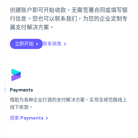
English
葡萄牙
创建账户即可开始收款，无需签署合同或填写银
Português
English
行信息。您也可以联系我们，为您的企业定制专
日本
日本語
English
属支付解决方案。
瑞典
Svenska
English
瑞士
立即开始
联系销售
Deutsch
Français
Italiano
English
塞浦路斯
English
斯洛伐克
English
斯洛文尼亚
English
Italiano
Payments
泰国
ไทย
English
借助为各种企业打造的支付解决方案，实现全球范围线上
希腊
线下收款。
English
探索 Payments
西班牙
Español
English
新加坡