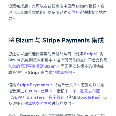
设置完成后，您可以在在线商店中显示 Bizum 徽标。客
户可以立即看到他们可以使用这种
支付方式
快速安全地付
款。
将 Bizum 与 Stripe Payments 集成
您还可以通过选择兼容的支付处理商（例如
Stripe
）将
Bizum 集成到您的系统中。这个现代化的支付平台允许您
从您的管理平台激活 Bizum
，而无需安装额外的模块或
联系银行。Stripe 充当
本地收单机构
。
借助
Stripe Payments
，只需单击几下，您就可以开始
接受通过
Bizum
、
信用卡
、借记卡、
单一欧元支付区
（SEPA）transfers
、
数字钱包
（例如
Google Pay
）以
及许多其他
本地支付方式
进行的支付。
此外，Payments 提供了可帮助您克服 Bizum 技术局限