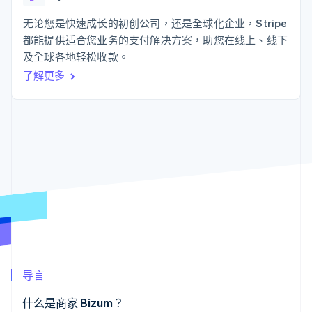
接入 125+ 种支
Stripe Sigma
产品路线图
SaaS
付方式
自定义报告
Sessions 年度大会
无论您是快速成长的初创公司，还是全球化企业，Stripe
Authorization
Data Pipeline
招聘
都能提供适合您业务的支付解决方案，助您在线上、线下
Boost
数据同步
资讯中心
支付成功率优
资源
及全球各地轻松收款。
Stripe Press
化
按行业
了解更多
Link
应用集成
加速结账
AI 企业
代码示例
创作者经济
开发者博客
联系
游戏
API 状态
酒店、旅游与休闲
联系销售
保险
成为合作伙伴
更多
媒体与娱乐
Product roadmap
非营利组织
了解未来规划
专业服务
公共部门
Radar
零售
欺诈防范
Atlas
初创企业注册
生态系统
Climate
导言
碳移除
合作伙伴
Stripe App Marketplace
什么是商家 Bizum？