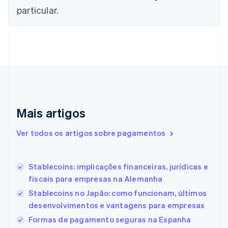
English
particular.
Croácia
English
Italiano
Dinamarca
English
Emirados Árabes Unidos
English
Eslováquia
English
Eslovênia
Mais artigos
English
Italiano
Espanha
Ver todos os artigos sobre pagamentos
Español
English
Estados Unidos
English
Español
简体中文
Estônia
Stablecoins: implicações financeiras, jurídicas e
English
fiscais para empresas na Alemanha
Finlândia
Stablecoins no Japão: como funcionam, últimos
English
Svenska
França
desenvolvimentos e vantagens para empresas
Français
English
Formas de pagamento seguras na Espanha
Gibraltar