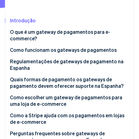
Ecossistema
Introdução
Stripe Sessions 2026
Parceiros
O que é um gateway de pagamentos para e-
Stripe App Marketplace
Veja como a Stripe está construindo a infraestrutura econô
commerce?
Assista agora
Como funcionam os gateways de pagamentos
Regulamentações de gateways de pagamento na
Espanha
Padrão de Segurança de Dados da Indústria de
Quais formas de pagamento os gateways de
Cartões de Pagamento (PCI DSS)
pagamento devem oferecer suporte na Espanha?
Regulamento Geral de Proteção de Dados (GDPR)
Como escolher um gateway de pagamentos para
uma loja de e-commerce
Diretiva de Serviços de Pagamento (PSD2) revisada
Como a Stripe ajuda com os pagamentos em lojas
Lei 11/2023
de e-commerce
Lei 10/2010
Perguntas frequentes sobre gateways de