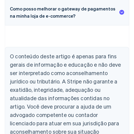
Como posso melhorar o gateway de pagamentos
na minha loja de e-commerce?
Alemanha
Deutsch
English
Austrália
English
O conteúdo deste artigo é apenas para fins
Áustria
gerais de informação e educação e não deve
Deutsch
English
Bélgica
ser interpretado como aconselhamento
Nederlands
Français
Deutsch
English
jurídico ou tributário. A Stripe não garante a
Brasil
exatidão, integridade, adequação ou
Português
English
Bulgária
atualidade das informações contidas no
English
artigo. Você deve procurar a ajuda de um
Canadá
advogado competente ou contador
English
Français
China continental
licenciado para atuar em sua jurisdição para
简体中文
English
aconselhamento sobre sua situação
Chipre