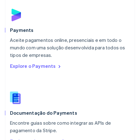
English
简体中文
Malta
English
México
Español
English
Payments
Noruega
Aceite pagamentos online, presenciais e em todo o
English
mundo com uma solução desenvolvida para todos os
Nova Zelândia
English
tipos de empresas.
Países Baixos
Explore o Payments
Nederlands
English
Polônia
English
Portugal
Português
English
RAE de Hong Kong, China
English
简体中文
Documentação do Payments
Reino Unido
English
Encontre guias sobre como integrar as APIs de
República Tcheca
pagamento da Stripe.
English
Romênia