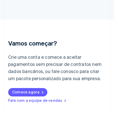
English
Grécia
English
Hungria
English
Índia
English
Irlanda
Vamos começar?
English
Itália
Crie uma conta e comece a aceitar
Italiano
English
Japão
pagamentos sem precisar de contratos nem
日本語
English
dados bancários, ou fale conosco para criar
Letônia
English
um pacote personalizado para sua empresa.
Liechtenstein
Deutsch
English
Comece agora
Lituânia
English
Fale com a equipe de vendas
Luxemburgo
Français
Deutsch
English
Malásia