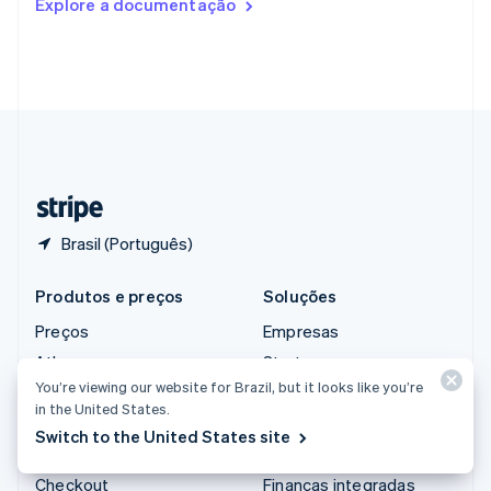
Explore a documentação
English
Singapura
English
简体中文
Suécia
Svenska
English
Suíça
Deutsch
Français
Italiano
English
Tailândia
ไทย
English
Brasil (Português)
Produtos e preços
Soluções
Preços
Empresas
Atlas
Startups
You’re viewing our website for Brazil, but it looks like you’re
Reforço de autorização
Comércio agêntico
in the United States.
Billing
Criptomoedas
Switch to the United States site
Capital
E-commerce
Checkout
Finanças integradas