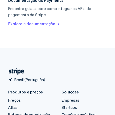
Documentação do Payments
Reino Unido
English
Encontre guias sobre como integrar as APIs de
República Tcheca
pagamento da Stripe.
English
Romênia
Explore a documentação
English
Singapura
English
简体中文
Suécia
Svenska
English
Suíça
Deutsch
Français
Italiano
English
Tailândia
ไทย
English
Brasil (Português)
Produtos e preços
Soluções
Preços
Empresas
Atlas
Startups
Reforço de autorização
Comércio agêntico