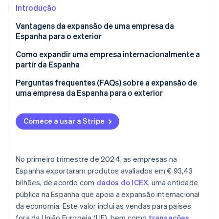
Introdução
Ecossistema
Vantagens da expansão de uma empresa da
Espanha para o exterior
Stripe Sessions 2026
Parceiros
Stripe App Marketplace
Como expandir uma empresa internacionalmente a
Veja como a Stripe está construindo a infraestrutura econô
Assista agora
partir da Espanha
Fornecimentos intracomunitários
Perguntas frequentes (FAQs) sobre a expansão de
uma empresa da Espanha para o exterior
Exportações
Quais são os melhores mercados para a expansão
Expansão global de uma empresa a partir da
internacional de empresas na Espanha?
Comece a usar a Stripe
Espanha: o sucesso da Playtomic com a Stripe
Quais setores são mais rentáveis para vendas
internacionais a partir da Espanha?
No primeiro trimestre de 2024, as empresas na
Existe apoio financeiro disponível para expandir
Espanha exportaram produtos avaliados em € 93,43
uma empresa da Espanha para o exterior?
bilhões, de acordo com
dados do ICEX
, uma entidade
pública na Espanha que apoia a expansão internacional
Quais são as vantagens da expansão internacional
para uma empresa de e-commerce?
da economia. Este valor inclui as vendas para países
fora da União Europeia (UE), bem como
transações