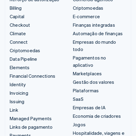
Billing
Criptomoedas
Capital
E-commerce
Checkout
Finanças integradas
Climate
Automação de finanças
Connect
Empresas do mundo
todo
Criptomoedas
Pagamentos no
Data Pipeline
aplicativo
Elements
Marketplaces
Financial Connections
Gestão dos valores
Identity
Plataformas
Invoicing
SaaS
Issuing
Empresas de IA
Link
Economia de criadores
Managed Payments
Jogos
Links de pagamento
Hospitalidade, viagens e
Payments