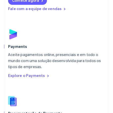
Comece agora
Lituânia
English
Fale com a equipe de vendas
Luxemburgo
Français
Deutsch
English
Malásia
English
简体中文
Malta
English
México
Español
English
Payments
Noruega
Aceite pagamentos online, presenciais e em todo o
English
mundo com uma solução desenvolvida para todos os
Nova Zelândia
English
tipos de empresas.
Países Baixos
Explore o Payments
Nederlands
English
Polônia
English
Portugal
Português
English
RAE de Hong Kong, China
English
简体中文