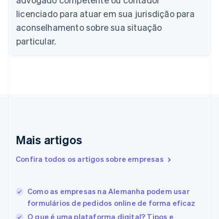
Canadá
English
Français
licenciado para atuar em sua jurisdição para
China continental
aconselhamento sobre sua situação
简体中文
English
Chipre
particular.
English
Croácia
English
Italiano
Dinamarca
English
Emirados Árabes Unidos
English
Eslováquia
English
Mais artigos
Eslovênia
English
Italiano
Confira todos os artigos sobre empresas
Espanha
Español
English
Estados Unidos
Como as empresas na Alemanha podem usar
English
Español
简体中文
Estônia
formulários de pedidos online de forma eficaz
English
O que é uma plataforma digital? Tipos e