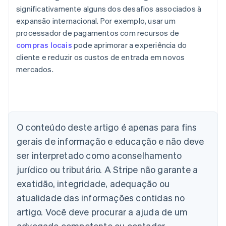
significativamente alguns dos desafios associados à
expansão internacional. Por exemplo, usar um
processador de pagamentos com recursos de
compras locais
pode aprimorar a experiência do
cliente e reduzir os custos de entrada em novos
mercados.
Alemanha
Deutsch
English
Austrália
O conteúdo deste artigo é apenas para fins
English
gerais de informação e educação e não deve
Áustria
ser interpretado como aconselhamento
Deutsch
English
Bélgica
jurídico ou tributário. A Stripe não garante a
Nederlands
Français
Deutsch
English
exatidão, integridade, adequação ou
Brasil
atualidade das informações contidas no
Português
English
Bulgária
artigo. Você deve procurar a ajuda de um
English
advogado competente ou contador