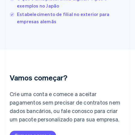
Finlândia
exemplos no Japão
English
Svenska
França
Estabelecimento de filial no exterior para
Français
English
empresas alemãs
Gibraltar
English
Grécia
English
Hungria
English
Índia
English
Irlanda
Vamos começar?
English
Itália
Crie uma conta e comece a aceitar
Italiano
English
Japão
pagamentos sem precisar de contratos nem
日本語
English
dados bancários, ou fale conosco para criar
Letônia
English
um pacote personalizado para sua empresa.
Liechtenstein
Deutsch
English