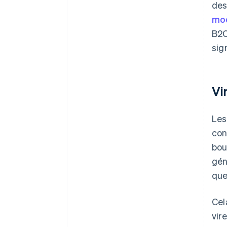
des
mod
B2C
sig
Vi
Les
con
bou
gén
que
Cel
vir