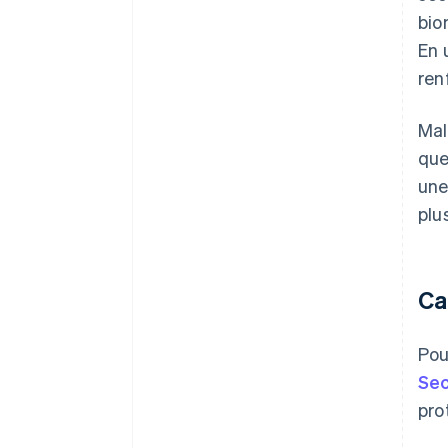
bio
En 
ren
Mal
que
une
plu
Ca
Pou
Se
pro