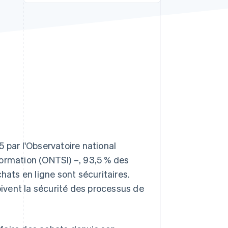
Stripe Sessions 2026
Découvrez comment
Stripe construit
l’infrastructure
économique pour l’IA.
Regarder
5 par l'Observatoire national
formation (ONTSI) –, 93,5 % des
hats en ligne sont sécuritaires.
ivent la sécurité des processus de