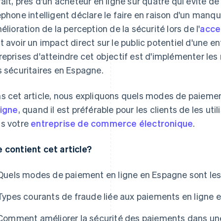
fait, près d'un acheteur en ligne sur quatre qui évite d
éphone intelligent déclare le faire en raison d'un manq
mélioration de la perception de la sécurité lors de l'
acce
t avoir un impact direct sur le public potentiel d'une e
reprises d'atteindre cet objectif est d'implémenter le
s sécuritaires en Espagne.
s cet article, nous expliquons quels modes de paiemen
ligne
, quand il est préférable pour les clients de les u
s votre
entreprise de commerce électronique
.
 contient cet article?
Quels modes de paiement en ligne en Espagne sont les 
Types courants de fraude liée aux paiements en ligne 
Comment améliorer la sécurité des paiements dans u