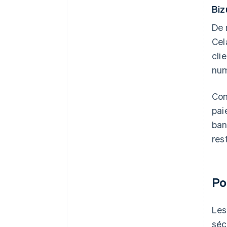
Bi
De 
Cel
cli
num
Com
pai
ban
res
Po
Le
séc