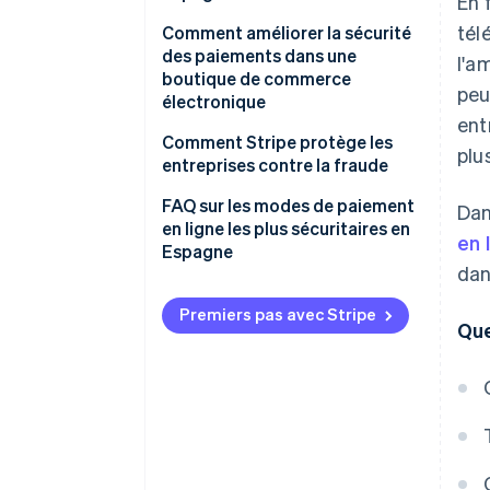
En 
Prélèvements automatiques
tél
Attaques d’hameçonnage
Comment améliorer la sécurité
des paiements dans une
l'a
Virements bancaires
Fraude par test (frauduleux) de
boutique de commerce
peu
cartes
électronique
Paiement à la livraison (COD)
ent
Fraude liée aux contestations
Comment Stripe protège les
plu
de paiement
entreprises contre la fraude
FAQ sur les modes de paiement
Dan
en ligne les plus sécuritaires en
en 
Espagne
dan
Premiers pas avec Stripe
Que