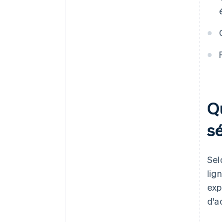
Q
s
Sel
lig
exp
d'a