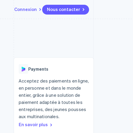
Connexion
Nous contacter
Ressources
Écosystème
Contact
t places de
Plus
Intégrations d'applications
Partenaires
Nous contacter
Product roadmap
ssions
Exemples de code
Stripe App Marketplace
Devenir partenaire
Découvrez ce qui vous attend
Blog des développeurs
r les
rs
État des API
Radar
Prévention de la fraude
Payments
Atlas
tif
Constitution d'une entreprise
Acceptez des paiements en ligne,
en personne et dans le monde
Climate
Élimination du carbone
entier, grâce à une solution de
paiement adaptée à toutes les
Identity
Vérification de l'identité
entreprises, des jeunes pousses
aux multinationales.
En savoir plus