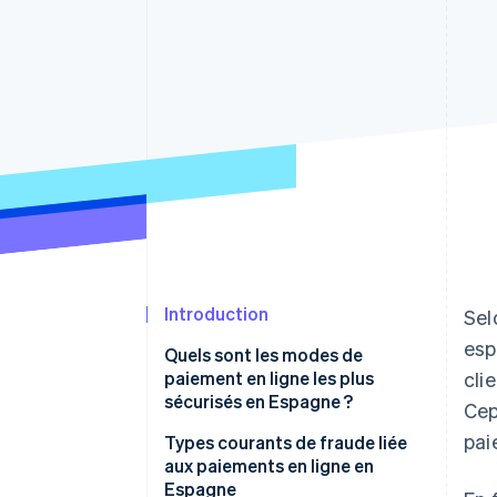
Authorization Boost
Optimisation des acceptations
Link
Paiements accélérés
Introduction
Se
esp
Quels sont les modes de
paiement en ligne les plus
cli
sécurisés en Espagne ?
Cep
pai
Portefeuilles numériques
Types courants de fraude liée
aux paiements en ligne en
Cartes
Espagne