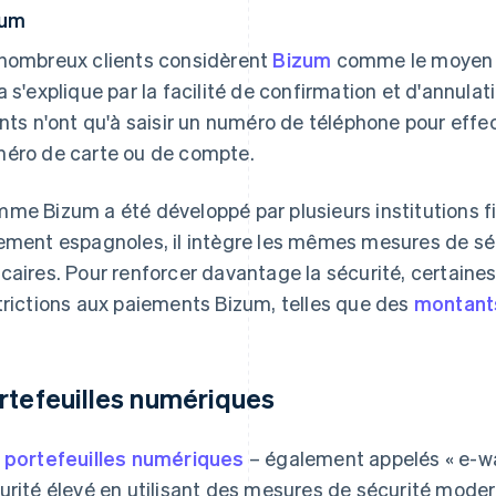
zum
nombreux clients considèrent
Bizum
comme le moyen le
a s'explique par la facilité de confirmation et d'annulat
ents n'ont qu'à saisir un numéro de téléphone pour effe
éro de carte ou de compte.
me Bizum a été développé par plusieurs institutions f
ement espagnoles, il intègre les mêmes mesures de séc
caires. Pour renforcer davantage la sécurité, certaine
trictions aux paiements Bizum, telles que des
montants
rtefeuilles numériques
s
portefeuilles numériques
– également appelés « e-wal
urité élevé en utilisant des mesures de sécurité mode