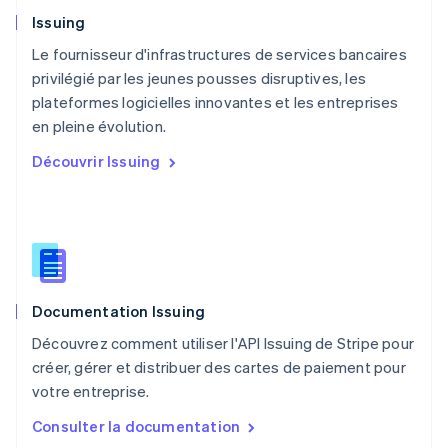
Norvège
Issuing
English
Nouvelle-Zélande
Le fournisseur d'infrastructures de services bancaires
English
privilégié par les jeunes pousses disruptives, les
Pays-Bas
plateformes logicielles innovantes et les entreprises
Nederlands
English
en pleine évolution.
Pologne
English
Découvrir Issuing
Portugal
Português
English
RAS de Hong Kong, Chine
English
简体中文
République tchèque
English
Roumanie
Documentation Issuing
English
Royaume-Uni
Découvrez comment utiliser l'API Issuing de Stripe pour
English
créer, gérer et distribuer des cartes de paiement pour
Singapour
votre entreprise.
English
简体中文
Slovaquie
Consulter la documentation
English