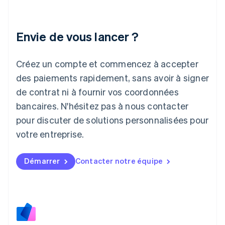
Inde
English
Irlande
Envie de vous lancer ?
English
Italie
Italiano
English
Créez un compte et commencez à accepter
Japon
日本語
English
des paiements rapidement, sans avoir à signer
Lettonie
de contrat ni à fournir vos coordonnées
English
bancaires. N'hésitez pas à nous contacter
Liechtenstein
pour discuter de solutions personnalisées pour
Deutsch
English
Lituanie
votre entreprise.
English
Luxembourg
Français
Deutsch
English
Démarrer
Contacter notre équipe
Malaisie
English
简体中文
Malte
English
Mexique
Español
English