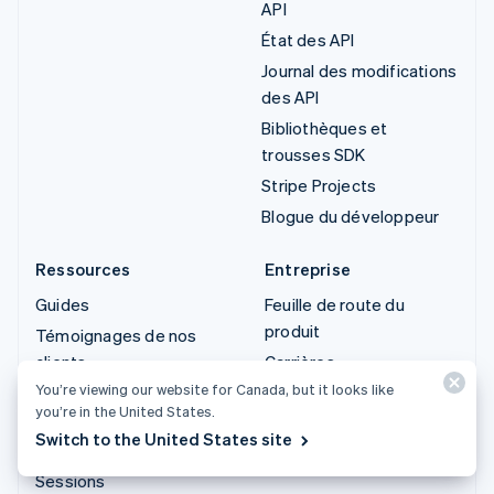
API
État des API
Journal des modifications
des API
Bibliothèques et
trousses SDK
Stripe Projects
Blogue du développeur
Ressources
Entreprise
Guides
Feuille de route du
produit
Témoignages de nos
clients
Carrières
You’re viewing our website for Canada, but it looks like
Blogue
Salle de presse
you’re in the United States.
Communautaire
Stripe Press
Switch to the United States site
Conférence annuelle de
Nous contacter
Sessions