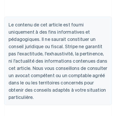
Le contenu de cet article est fourni
Allemagne
Deutsch
English
uniquement à des fins informatives et
Australie
pédagogiques. Il ne saurait constituer un
English
Autriche
conseil juridique ou fiscal. Stripe ne garantit
Deutsch
English
pas l'exactitude, l'exhaustivité, la pertinence,
Belgique
ni l'actualité des informations contenues dans
Nederlands
Français
Deutsch
English
Brésil
cet article. Nous vous conseillons de consulter
Português
English
un avocat compétent ou un comptable agréé
Bulgarie
dans le ou les territoires concernés pour
English
Canada
obtenir des conseils adaptés à votre situation
English
Français
particulière.
Chine continentale
简体中文
English
Chypre
English