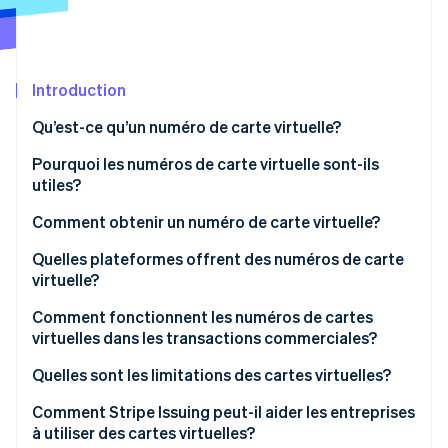
Commerce de détail
État des API
Atlas
Constitution d'une entreprise
Climate
Élimination du carbone
Écosystème
Introduction
Identity
Qu’est-ce qu’un numéro de carte virtuelle?
Partenaires
Vérification de l'identité
Stripe App Marketplace
Pourquoi les numéros de carte virtuelle sont-ils
utiles?
Comment obtenir un numéro de carte virtuelle?
Stripe Sessions 2026
Quelles plateformes offrent des numéros de carte
Découvrez comment Stripe construit l’infrastructure écon
virtuelle?
l’IA.
Regarder
Comment fonctionnent les numéros de cartes
virtuelles dans les transactions commerciales?
Quelles sont les limitations des cartes virtuelles?
Surcharge de gestion
Comment Stripe Issuing peut-il aider les entreprises
à utiliser des cartes virtuelles?