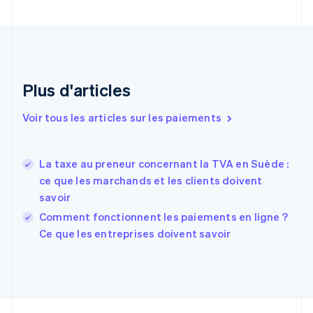
Croatie
English
Italiano
Danemark
English
Émirats arabes unis
English
Plus d'articles
Espagne
Español
English
Voir tous les articles sur les paiements
Estonie
English
États-Unis
La taxe au preneur concernant la TVA en Suède :
English
Español
简体中文
Finlande
ce que les marchands et les clients doivent
English
Svenska
savoir
France
Comment fonctionnent les paiements en ligne ?
Français
English
Ce que les entreprises doivent savoir
Gibraltar
English
Grèce
English
Hongrie
English