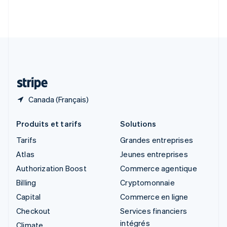
Slovénie
English
Italiano
Suède
Svenska
English
Suisse
Deutsch
Français
Italiano
English
Thaïlande
ไทย
English
Canada (Français)
Produits et tarifs
Solutions
Tarifs
Grandes entreprises
Atlas
Jeunes entreprises
Authorization Boost
Commerce agentique
Billing
Cryptomonnaie
Capital
Commerce en ligne
Checkout
Services financiers
intégrés
Climate