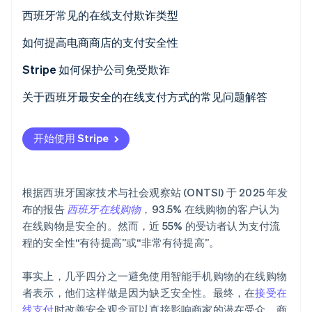
Bizum
西班牙常见的在线支付欺诈类型
数字钱包
网络钓鱼攻击
如何提高电商商店的支付安全性
银行卡
银行卡测试攻击欺诈
Stripe 如何保护公司免受欺诈
Stripe Sessions 2026
了解 Stripe 如何为 AI 构建经济基础设施。
直接借记
拒付欺诈
关于西班牙最安全的在线支付方式的常见问题解答
立即观看
银行转账
开始使用 Stripe
货到付款 (COD)
根据西班牙国家技术与社会观察站 (ONTSI) 于 2025 年发
布的报告
西班牙在线购物
，93.5% 在线购物的客户认为
在线购物是安全的。然而，近 55% 的受访者认为支付流
程的安全性“有待提高”或“非常有待提高”。
事实上，几乎四分之一避免使用智能手机购物的在线购物
者表示，他们这样做是因为缺乏安全性。最终，在
接受在
线支付
时改善安全观念可以直接影响商家的潜在受众。商