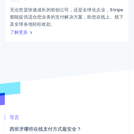
接入 125+ 种支
Stripe Sigma
产品路线图
SaaS
付方式
自定义报告
Sessions 年度大会
无论您是快速成长的初创公司，还是全球化企业，Stripe
Terminal
Data Pipeline
招聘
都能提供适合您业务的支付解决方案，助您在线上、线下
线下支付
数据同步
资讯中心
Authorization
资源
及全球各地轻松收款。
Stripe Press
Boost
按行业
了解更多
支付成功率优
应用集成
化
AI 企业
代码示例
Link
创作者经济
开发者博客
联系
加速结账
游戏
API 状态
酒店、旅游与休闲
联系销售
保险
成为合作伙伴
媒体与娱乐
非营利组织
更多
专业服务
Product roadmap
公共部门
了解未来规划
零售
Radar
欺诈防范
Atlas
生态系统
初创企业注册
导言
合作伙伴
Climate
西班牙哪些在线支付方式最安全？
Stripe App Marketplace
碳移除