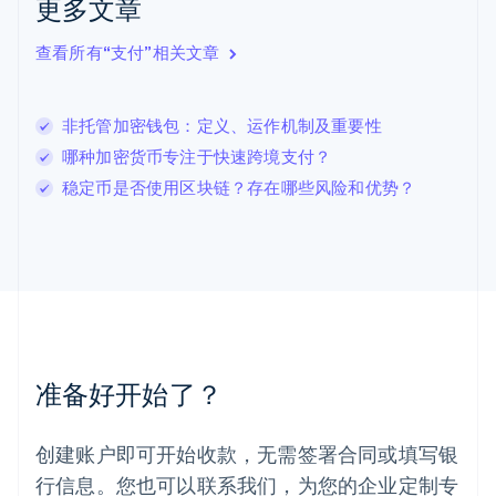
更多文章
English
立陶宛
查看所有“支付”相关文章
English
列支敦士登
Deutsch
English
卢森堡
非托管加密钱包：定义、运作机制及重要性
Français
Deutsch
English
哪种加密货币专注于快速跨境支付？
罗马尼亚
稳定币是否使用区块链？存在哪些风险和优势？
English
马尔他
English
马来西亚
English
简体中文
美国
English
Español
简体中文
墨西哥
Español
English
准备好开始了？
挪威
English
葡萄牙
创建账户即可开始收款，无需签署合同或填写银
Português
English
行信息。您也可以联系我们，为您的企业定制专
日本