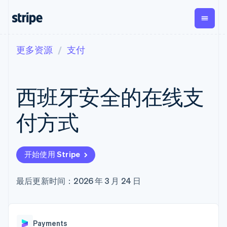
更多资源
支付
按企业阶段
文档
学习
支付
营收
资金管
平台
理
易市
大型企业
Stripe 文档
博客
Payments
Billing
初创企业
API 参考文档
客户案例
西班牙安全的在线支
在线支付
经常性收入
Global
Conn
库与 SDK
指南
Managed
Metronome
Payouts
Stripe Apps
Payments
按用量计费
平台
付方式
备案商家解决
Subscriptions
向第三
按应用场景
方案
方打款
支持
订阅管理
Payment links
Crypto
指南
智能体商务
Invoicing
钱包、
加密货币
获取支持
无代码支付
一次性或定期
开始使用 Stripe
稳定币
电子商务
接受线上付款
托管支持方案
Checkout
账单
发行和
嵌入式金融
实施预置结账流程
专业服务
预构建支付界
Tax
发卡基
财务自动化
构建平台或交易市场
最后更新时间：2026 年 3 月 24 日
面
销售税和增值
础设施
全球化企业
管理订阅
Elements
税自动化
应用内支付
提供按用量计费
灵活的 UI 组件
Revenue
交易市场
发行稳定币支持的支付卡
Payment
Recognition
公司
资金管理
通过智能体配置和管理服
methods
会计自动化
Payments
平台
务