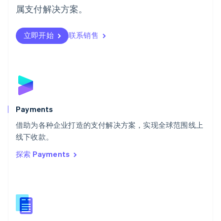
日本語
English
属支付解决方案。
瑞典
Svenska
English
瑞士
立即开始
联系销售
Deutsch
Français
Italiano
English
塞浦路斯
English
斯洛伐克
English
斯洛文尼亚
English
Italiano
Payments
泰国
ไทย
English
借助为各种企业打造的支付解决方案，实现全球范围线上
希腊
线下收款。
English
探索 Payments
西班牙
Español
English
新加坡
English
简体中文
新西兰
English
匈牙利