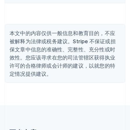
English
比利时
Nederlands
Français
Deutsch
English
波兰
English
丹麦
本文中的内容仅供一般信息和教育目的，不应
English
被解释为法律或税务建议。Stripe 不保证或担
德国
保文章中信息的准确性、完整性、充分性或时
Deutsch
English
法国
效性。您应该寻求在您的司法管辖区获得执业
Français
English
许可的合格律师或会计师的建议，以就您的特
芬兰
定情况提供建议。
English
Svenska
荷兰
Nederlands
English
加拿大
English
Français
捷克
English
克罗地亚
English
Italiano
拉脱维亚