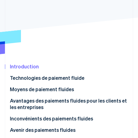
Commerce de détail
État des API
Atlas
Constitution d'une entreprise
Climate
Élimination du carbone
Écosystème
Identity
Partenaires
Vérification de l'identité
Stripe App Marketplace
Introduction
Stripe Sessions 2026
Technologies de paiement fluide
Découvrez comment Stripe construit l’infrastructure écon
l’IA.
Moyens de paiement fluides
Regarder
Avantages des paiements fluides pour les clients et
les entreprises
Inconvénients des paiements fluides
Avenir des paiements fluides