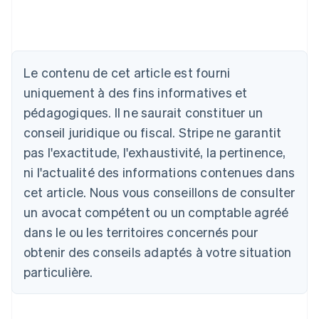
Le contenu de cet article est fourni
Allemagne
uniquement à des fins informatives et
Deutsch
English
Australie
pédagogiques. Il ne saurait constituer un
English
conseil juridique ou fiscal. Stripe ne garantit
Autriche
Deutsch
English
pas l'exactitude, l'exhaustivité, la pertinence,
Belgique
ni l'actualité des informations contenues dans
Nederlands
Français
Deutsch
English
Brésil
cet article. Nous vous conseillons de consulter
Português
English
un avocat compétent ou un comptable agréé
Bulgarie
dans le ou les territoires concernés pour
English
Canada
obtenir des conseils adaptés à votre situation
English
Français
particulière.
Chine continentale
简体中文
English
Chypre
English