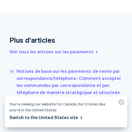
Croatie
English
Italiano
Danemark
English
Émirats arabes unis
English
Plus d'articles
Espagne
Español
English
Voir tous les articles sur les paiements
Estonie
English
États-Unis
Notions de base sur les paiements de vente par
English
Español
简体中文
correspondance/téléphone : Comment accepter
Finlande
English
Svenska
les commandes par correspondance et par
France
téléphone de manière stratégique et sécurisée
Français
English
Comment accepter les cartes de crédit en
Gibraltar
You’re viewing our website for Canada, but it looks like
Australie : Guide rapide pour les entreprises
English
you’re in the United States.
Grèce
Frais associés aux passerelles de paiement
Switch to the United States site
English
Hongrie
English