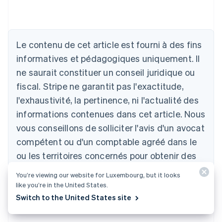
Allemagne
Deutsch
English
Australie
Le contenu de cet article est fourni à des fins
English
informatives et pédagogiques uniquement. Il
Autriche
ne saurait constituer un conseil juridique ou
Deutsch
English
Belgique
fiscal. Stripe ne garantit pas l'exactitude,
Nederlands
Français
Deutsch
English
l'exhaustivité, la pertinence, ni l'actualité des
Brésil
Português
English
informations contenues dans cet article. Nous
Bulgarie
vous conseillons de solliciter l'avis d'un avocat
English
Canada
compétent ou d'un comptable agréé dans le
English
Français
ou les territoires concernés pour obtenir des
Chine continentale
conseils adaptés à votre situation.
简体中文
English
You’re viewing our website for Luxembourg, but it looks
Chypre
like you’re in the United States.
English
Switch to the United States site
Croatie
English
Italiano
Danemark