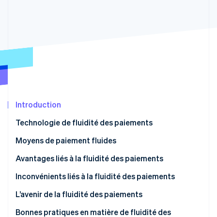
Découvrez les prochaines évolutions
Commerce en ligne
Radar
Prévention de la fraude
Écosystème
Atlas
Constitution de start-up
Partenaires
Climate
Stripe App Marketplace
Élimination du carbone
Identity
Vérification de l'identité
Introduction
Technologie de fluidité des paiements
Moyens de paiement fluides
Stripe Sessions 2026
Avantages liés à la fluidité des paiements
Découvrez comment Stripe construit l’infrastructure écono
Regarder la vidéo
Inconvénients liés à la fluidité des paiements
L’avenir de la fluidité des paiements
Bonnes pratiques en matière de fluidité des