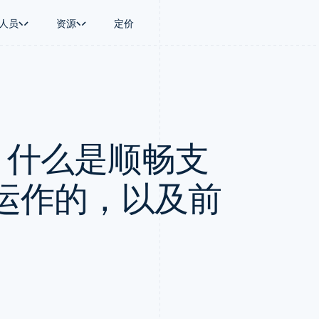
人员
资源
定价
景
指南
按行业
公司
资金管理
平台和交易市
商务
持
接受线上付款
AI 企业
产品路线图
Global Payouts
Connect
币
持方案
实施预建结账流程
创作者经济
Sessions 年度大会
向第三方打款
平台支付
务
务
构建平台或交易市场
游戏
招聘
Crypto
1：什么是顺畅支
金融
管理订阅
酒店、旅游与休闲
新闻编辑室
钱包、稳定币发行和发卡基础设
动化
提供按用量计费
保险
Stripe Press
施
企业
发行稳定币支持的支付卡
媒体与娱乐
支付
使用代理预配和管理服务
非营利组织
运作的，以及前
场
专业服务
理
公共部门
零售
化
on