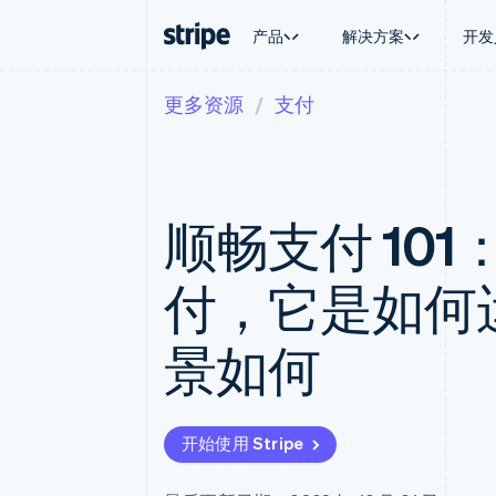
产品
解决方案
开发
更多资源
支付
按企业阶段
文档
学习
按应用场
支持
支付
营收
大型企业
Stripe 文档
博客
智能体
获取支
Payments
Billing
初创企业
API 参考文档
客户案例
加密货
管理支
在线支付
经常性收入
库与 SDK
指南
电子商
专业服
Payment links
Metronome
Stripe Apps
顺畅支付 10
嵌入式
无代码支付
按用量计费
财务自
Checkout
Subscriptions
全球化
预构建支付界面
订阅管理
应用内
付，它是如何
Elements
Invoicing
交易市
灵活的 UI 组件
一次性或定期账单
资金管
支付方式
Tax
平台
景如何
Access to 125+
销售税和增值税自动
SaaS
Terminal
Revenue Recogniti
线下支付
会计自动化
Authorization Boost
Stripe Sigma
支付成功率优化
自定义报告
开始使用 Stripe
Link
Data Pipeline
加速结账
数据同步