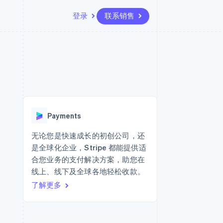
登录
联系销售
资源
生态系统
联系
场
更多
应用程序集成
合作伙伴
联系销售
Product roadmap
代码示例
Stripe App Marketplace
成为合作伙伴
了解未来规划
开发者博客
API 状态
Radar
欺诈防范
Payments
Atlas
初创企业注册
无论您是快速成长的初创公司，还
是全球化企业，Stripe 都能提供适
Climate
碳移除
合您业务的支付解决方案，助您在
线上、线下及全球各地轻松收款。
了解更多