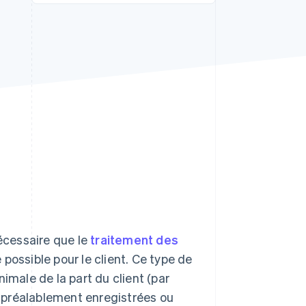
Stripe Sessions 2026
Découvrez comment
Stripe construit
l’infrastructure
économique de l’IA.
Regarder la vidéo
nécessaire que le
traitement des
 possible pour le client. Ce type de
male de la part du client (par
 préalablement enregistrées ou