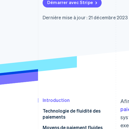
Authorization Boost
Démarrer avec Stripe
Acceptation optimisée
Link
Paiements accélérés
Dernière mise à jour : 21 décembre 2023
Financial Connections
Comptes financiers associés
Introduction
Afi
pa
Technologie de fluidité des
paiements
sys
exe
Moyens de paiement fluides