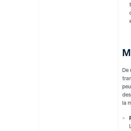
M
De 
tra
peu
des
la 