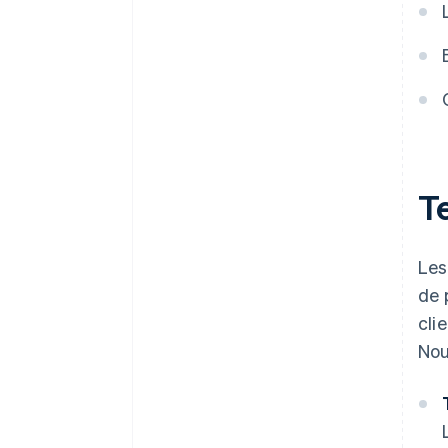
T
Les
de 
cli
Nou