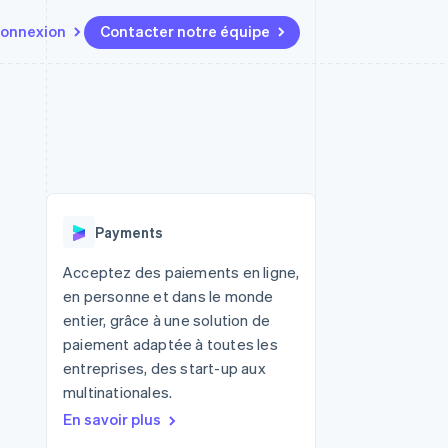
onnexion
Contacter notre équipe
Ressources
Écosystème
Contact
t marketplaces
Plus
Intégrations d'applications
Partenaires
Contacter notre équipe
Product roadmap
elle
Exemples de code
Stripe App Marketplace
Devenir partenaire
Découvrez les prochaines
r les
Blog des développeurs
évolutions
rs
État de l'API
 platforms
Radar
ciers intégrés
Payments
Prévention de la fraude
ratif
es et virtuelles
Atlas
Acceptez des paiements en ligne,
Constitution de start-up
en personne et dans le monde
Climate
entier, grâce à une solution de
Élimination du carbone
paiement adaptée à toutes les
Identity
entreprises, des start-up aux
Vérification de l'identité
multinationales.
En savoir plus