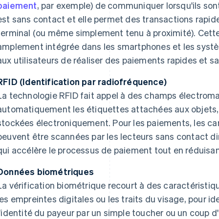
paiement
, par exemple) de communiquer lorsqu'ils sont
est sans contact et elle permet des transactions rapides
terminal (ou même simplement tenu à proximité). Cette
amplement intégrée dans les smartphones et les syst
aux utilisateurs de réaliser des paiements rapides et s
RFID (Identification par radiofréquence)
La technologie RFID fait appel à des champs électromag
automatiquement les étiquettes attachées aux objets,
stockées électroniquement. Pour les paiements, les c
peuvent être scannées par les lecteurs sans contact di
qui accélère le processus de paiement tout en réduisant
Données biométriques
La vérification biométrique recourt à des caractéristiq
les empreintes digitales ou les traits du visage, pour ide
l'identité du payeur par un simple toucher ou un coup d'