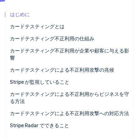
パートナー
Climate
Stripe App Marketplace
はじめに
カーボンリムーバル
Identity
カードテスティングとは
オンライン本人確認
カードテスティング不正利用の仕組み
カードテスティング不正利用が企業や顧客に与える影
響
Stripe Sessions 2026
企業への影響
カードテスティングによる不正利用攻撃の兆候
Stripe が AI の経済インフラをどのように構築しているかを
ご覧ください。
顧客への影響
Stripe が監視していること
こちらをご覧ください
カードテスティングによる不正利用からビジネスを守
る方法
効果的なセキュリティ対策とツール
カードテスティングによる不正利用攻撃への対応方法
決済処理のベストプラクティス
カードテスティングによる不正利用が検知された際に
Stripe Radar でできること
踏むべき手順