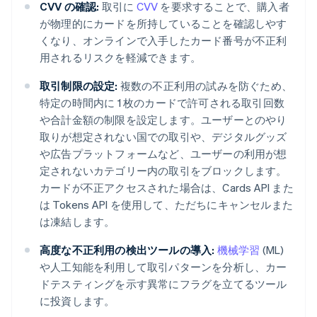
CVV の確認:
取引に
CVV
を要求することで、購入者
が物理的にカードを所持していることを確認しやす
くなり、オンラインで入手したカード番号が不正利
用されるリスクを軽減できます。
取引制限の設定:
複数の不正利用の試みを防ぐため、
特定の時間内に 1 枚のカードで許可される取引回数
や合計金額の制限を設定します。ユーザーとのやり
取りが想定されない国での取引や、デジタルグッズ
や広告プラットフォームなど、ユーザーの利用が想
定されないカテゴリー内の取引をブロックします。
カードが不正アクセスされた場合は、Cards API また
は Tokens API を使用して、ただちにキャンセルまた
は凍結します。
高度な不正利用の検出ツールの導入:
機械学習
(ML)
や人工知能を利用して取引パターンを分析し、カー
ドテスティングを示す異常にフラグを立てるツール
に投資します。