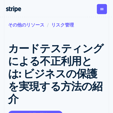
その他のリソース
リスク管理
企業規模別
ドキュメント
学ぶ
支払い
収益
資金管
プラッ
理
フォー
大企業向け
Stripe のドキュメント
ブログ
とマー
Payments
Billing
スタートアップ向け
API リファレンス
導入事例
カードテスティング
オンライン決
経常収益
ットプ
Global
ライブラリと SDK
ガイド
済
Metronome
Payouts
イス
Stripe Apps
Managed
による不正利用と
従量課金
Payments
第三者
Connec
ユースケース別
マーチャント
サブスクリ
への入
サポート
プション
オブレコード
金
は: ビジネスの保護
プラッ
ガイド
エージェンティックコマ
サブスクリ
ソリューショ
Payment links
フォー
ース
サポートに問い合わせる
プションの
ン
決済の
E コマース / ECサイト
オンライン決済を受け付
管理サポートプラン
コーディング
管理
Invoicing
を実現する方法の紹
築
埋込型金融
け
プロフェッショナルサー
1 回限りまた
不要の決済ペ
請求・財務関連
構築済みの決済を実装
ビス
は継続
ージ
Checkout
介
グローバルビジネス
プラットフォームまたは
構築済み決済
Tax
アプリ内決済
マーケットプレイスを構
消費税と
UI
マーケットプレイス
築する
VAT の自動
Elements
資金管理
サブスクリプションを管
柔軟な UI コン
計算
Revenue
会社
プラットフォーム
理