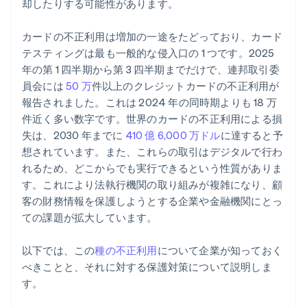
却したりする可能性があります。
カードの不正利用は増加の一途をたどっており、カード
テスティングは最も一般的な侵入口の 1 つです。2025
年の第 1 四半期から第 3 四半期までだけで、連邦取引委
員会には
50 万
件以上のクレジットカードの不正利用が
報告されました。これは 2024 年の同時期よりも 18 万
件近く多い数字です。世界のカードの不正利用による損
失は、2030 年までに
410 億 6,000 万ドル
に達すると予
想されています。また、これらの取引はデジタルで行わ
れるため、どこからでも実行できるという性質がありま
す。これにより法執行機関の取り組みが複雑になり、顧
客の財務情報を保護しようとする企業や金融機関にとっ
ての課題が拡大しています。
以下では、この
種の不正利用
について企業が知っておく
べきことと、それに対する保護対策について説明しま
す。