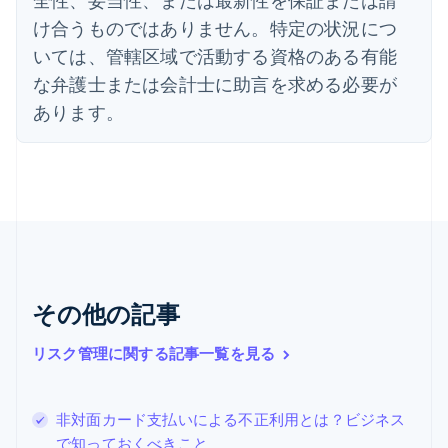
English
け合うものではありません。特定の状況につ
オーストリア
いては、管轄区域で活動する資格のある有能
Deutsch
English
オランダ
な弁護士または会計士に助言を求める必要が
Nederlands
English
あります。
カナダ
English
Français
キプロス
English
ギリシア
English
クロアチア
English
Italiano
ジブラルタル
English
その他の記事
シンガポール
English
简体中文
リスク管理に関する記事一覧を見る
スイス
Deutsch
Français
Italiano
English
スウェーデン
非対面カード支払いによる不正利用とは？ビジネス
Svenska
English
スペイン
で知っておくべきこと