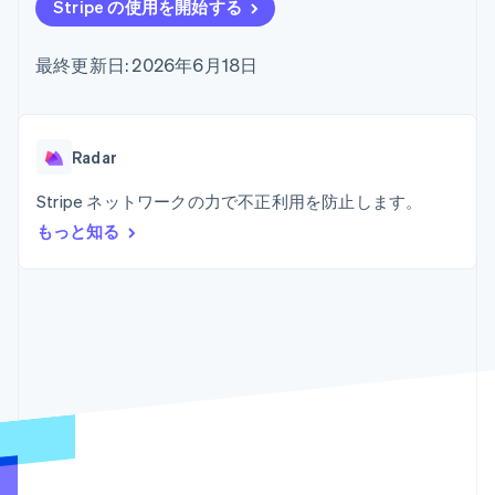
Recognition
ポーネント
Stripe の使用を開始する
SaaS
従量課金請求を提供
決済手段
製品ロードマップ
ステーブルコイン担保型
会計管理の
125 以上の決
Sessions 年次カンファ
のカードを発行
最終更新日: 2026年6月18日
自動化
済手段を利用
レンス
エージェントによるサー
Stripe
可能
Terminal
採用情報
ビスのプロビジョニング
Sigma
業種別
対面支払い
ニュースルーム
と管理
カスタムレ
Authorization
Stripe Press
ポート
Boost
AI 企業
Radar
Data
決済成功率の
クリエイターエコノミ―
Pipeline
最適化
ゲーム
Stripe ネットワークの力で不正利用を防止します。
リソース
データの同
Link
ホスピタリティ、旅行、
お問い合わせ
期
もっと知る
スピーディー
レジャー
な決済
保険
アプリへの導入
営業にお問い合わせ
メディアおよびエンター
コードサンプル
パートナーになる
テインメント
開発者のブログ
非営利団体
API ステータス
プロフェッショナルサー
その他
ビス
Product roadmap
パブリックセクター
今後の予定を確認
小売業
Radar
不正防止
エコシステム
Atlas
スタートアップの企業設立