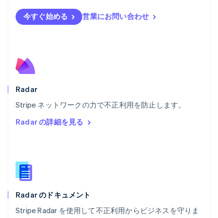
Português
English
フランス
今すぐ始める
営業にお問い合わせ
Français
English
ブルガリア
English
ベルギー
Nederlands
Français
Deutsch
English
ポーランド
English
Radar
ポルトガル
Português
English
Stripe ネットワークの力で不正利用を防止します。
マルタ
Radar の詳細を見る
English
マレーシア
English
简体中文
メキシコ
Español
English
ラトビア
English
Radar のドキュメント
リトアニア
English
Stripe Radar を使用して不正利用からビジネスを守りま
リヒテンシュタイン