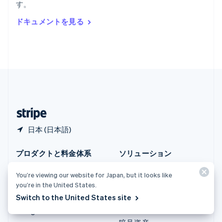
す。
Deutsch
English
ルーマニア
ドキュメントを見る
English
ルクセンブルグ
Français
Deutsch
English
中国香港特別行政区
English
简体中文
中国本土
简体中文
English
日本
日本語
English
日本 (日本語)
プロダクトと料金体系
ソリューション
料金体系
大企業
You’re viewing our website for Japan, but it looks like
Atlas
スタートアップ
you’re in the United States.
Authorization Boost
エージェンティックコマ
Switch to the United States site
ース
Billing