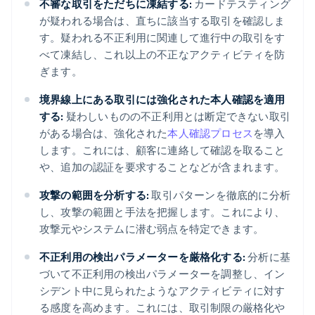
不審な取引をただちに凍結する:
カードテスティング
が疑われる場合は、直ちに該当する取引を確認しま
す。疑われる不正利用に関連して進行中の取引をす
べて凍結し、これ以上の不正なアクティビティを防
ぎます。
境界線上にある取引には強化された本人確認を適用
する:
疑わしいものの不正利用とは断定できない取引
がある場合は、強化された
本人確認プロセス
を導入
します。これには、顧客に連絡して確認を取ること
や、追加の認証を要求することなどが含まれます。
攻撃の範囲を分析する:
取引パターンを徹底的に分析
し、攻撃の範囲と手法を把握します。これにより、
攻撃元やシステムに潜む弱点を特定できます。
不正利用の検出パラメーターを厳格化する:
分析に基
づいて不正利用の検出パラメーターを調整し、イン
シデント中に見られたようなアクティビティに対す
る感度を高めます。これには、取引制限の厳格化や