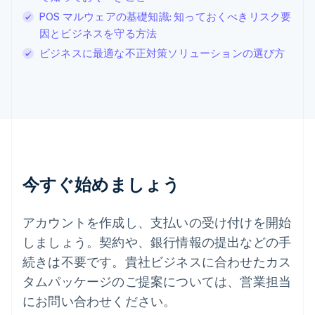
Español
English
POS マルウェアの基礎知識: 知っておくべきリスク要
スロバキア
因とビジネスを守る方法
English
スロベニア
ビジネスに最適な不正対策ソリューションの選び方
English
Italiano
タイ
ไทย
English
チェコ共和国
English
デンマーク
English
ドイツ
今すぐ始めましょう
Deutsch
English
ニュージーランド
English
アカウントを作成し、支払いの受け付けを開始
ノルウェー
しましょう。契約や、銀行情報の提出などの手
English
ハンガリー
続きは不要です。貴社ビジネスに合わせたカス
English
タムパッケージのご提案については、営業担当
フィンランド
English
Svenska
にお問い合わせください。
ブラジル