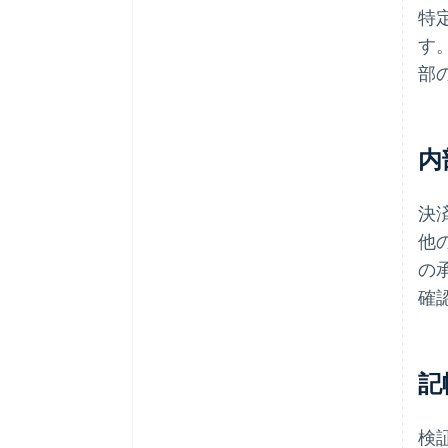
特
す
部
内
決
他
の
確
記
検