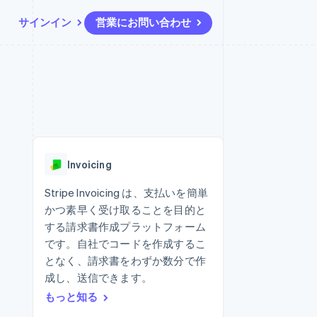
サインイン
営業にお問い合わせ
リソース
エコシステム
お問い合わせ
ームとマーケット
その他
アプリへの導入
パートナー
営業にお問い合わせ
Product roadmap
ス
コードサンプル
Stripe App Marketplace
パートナーになる
今後の予定を確認
開発者のブログ
ーム決済の構築
ャー
API ステータス
Radar
不正防止
Invoicing
ンメント
Atlas
スタートアップの企業設立
Stripe Invoicing は、支払いを簡単
かつ素早く受け取ることを目的と
Climate
カーボンリムーバル
する請求書作成プラットフォーム
です。自社でコードを作成するこ
Identity
オンライン本人確認
となく、請求書をわずか数分で作
成し、送信できます。
もっと知る