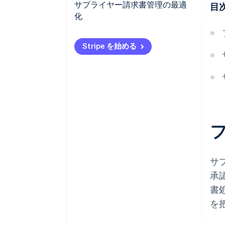
領収書の受け取り
サプライヤー請求書管理の最適
目
化
請求書の確認と消し込み
内部検証
Stripe を始める
記帳
契約上の支払期限に応じた支払
いスケジュール
アーカイブ
サ
承
書
を