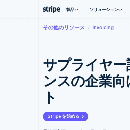
製品
ソリューション
その他のリソース
Invoicing
企業規模別
ドキュメント
学ぶ
ユースケ
サポート
支払い
収益
大企業向け
Stripe のドキュメント
ブログ
エージェ
サポート
Payments
Billing
スタートアップ向け
API リファレンス
導入事例
E コマー
管理サポ
オンライン決済
経常収益
ライブラリと SDK
ガイド
埋込型
プロフェ
Managed Payments
Metronome
Stripe Apps
サプライヤー請
請求・
マーチャントオブレコードソリ
従量課金
グローバ
ューション
サブスクリプション
アプリ
サブスクリプション
Payment links
マーケッ
ンスの企業向
コーディング不要の決済ページ
Invoicing
資金管
1 回限りまたは継続
Checkout
プラット
構築済み決済 UI
Tax
SaaS
ト
消費税と VAT の自
Elements
柔軟な UI コンポーネント
Revenue Recogniti
会計管理の自動化
決済手段
125 以上の決済手段を利用可能
Stripe Sigma
カスタムレポート
Terminal
Stripe を始める
対面支払い
Data Pipeline
データの同期
Authorization Boost
決済成功率の最適化