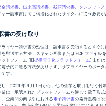
受金請求書
、
出来高請求書
、
残額請求書
、
クレジットノ
イヤー請求書は同じ構造化されたサイクルに従う必要が
収書の受け取り
プライヤー請求書の処理は、請求書を受領するとすぐに
面を郵送する方法、スキャン画像または PDF ファイ
ラットフォーム (旧
提携電子化プラットフォーム
) また
て電子的に送る方法があります。サプライヤーのポータ
能です。
し、2026 年 9 月 1 日から、他の企業と取引を行う付
企業は、承認されたプラットフォームを通じて電子形式
す。企業間の商取引における
電子請求書
の発行義務は段階
月 1 日から、中小企業 (SME) と零細企業は 2027 年 9