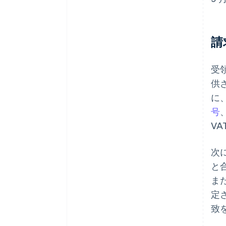
請
受
供
に
号
V
次
と
ま
定
致