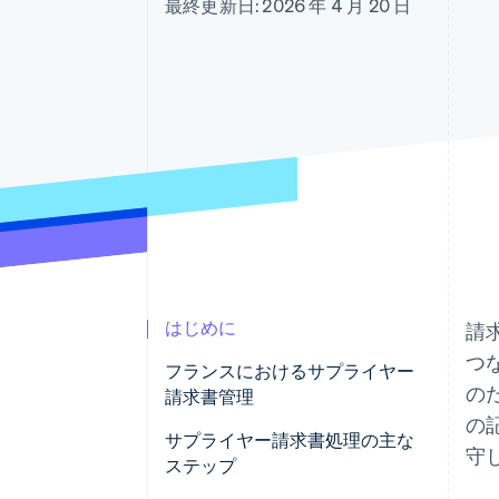
最終更新日: 2026 年 4 月 20 日
Link
スピーディーな決済
はじめに
請
つ
フランスにおけるサプライヤー
の
請求書管理
の
サプライヤー請求書処理の主な
守
ステップ