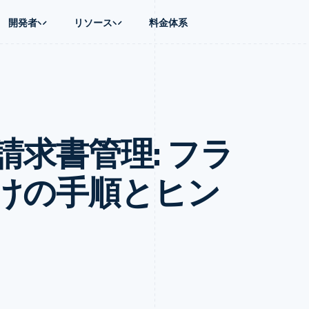
開発者
リソース
料金体系
ース別
ガイド
業種別
会社
資金管理
プラットフォ
プレイス
ンティックコマース
に問い合わせる
オンライン決済を受け付け
AI 企業
製品ロードマップ
Global Payouts
ス / ECサイト
ートプラン
構築済みの決済を実装
クリエイターエコノミ―
Sessions 年次カンファレン
第三者への入金
Connect
金融
ッショナルサービス
プラットフォームまたはマーケットプレイスを構築する
ゲーム
採用情報
プラットフォ
求書管理: フラ
財務関連
ホスピタリティ、旅行、レジ
ニュースルーム
ルビジネス
サブスクリプションを管理
保険
Stripe Press
内決済
従量課金請求を提供
メディアおよびエンターテイ
の管理
トプレイス
ステーブルコイン担保型のカードを発行
けの手順とヒン
理
エージェントによるサービスのプロビジョニングと管理
非営利団体
フォーム
プロフェッショナルサービス
パブリックセクター
動計算
小売業
on