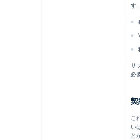
す
サ
必
契
こ
い
と