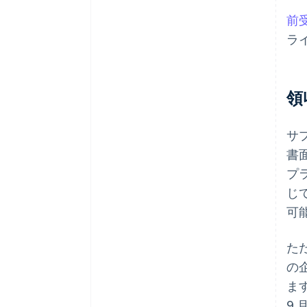
前
ラ
領
サ
書
プ
じ
可
ただ
の
ま
9 