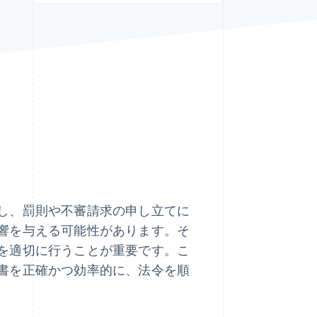
Stripe Sessions 2026
Stripe が AI の経済インフ
ラをどのように構築して
いるかをご覧ください。
こちらをご覧ください
し、罰則や不審請求の申し立てに
響を与える可能性があります。そ
を適切に行うことが重要です。こ
書を正確かつ効率的に、法令を順