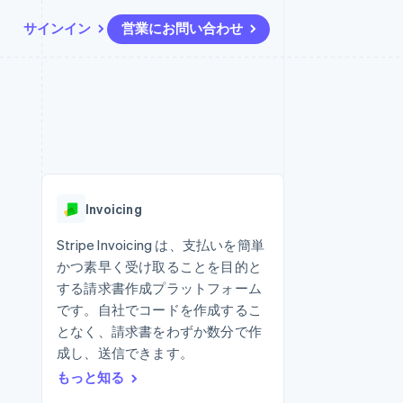
サインイン
営業にお問い合わせ
リソース
エコシステム
お問い合わせ
ームとマーケット
その他
アプリへの導入
パートナー
営業にお問い合わせ
Product roadmap
ス
コードサンプル
Stripe App Marketplace
パートナーになる
今後の予定を確認
開発者のブログ
ーム決済の構築
ャー
API ステータス
Radar
不正防止
Invoicing
ンメント
Atlas
スタートアップの企業設立
Stripe Invoicing は、支払いを簡単
かつ素早く受け取ることを目的と
Climate
カーボンリムーバル
する請求書作成プラットフォーム
です。自社でコードを作成するこ
Identity
オンライン本人確認
となく、請求書をわずか数分で作
成し、送信できます。
もっと知る