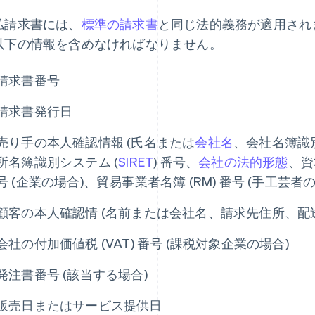
払請求書には、
標準の請求書
と同じ法的義務が適用され
以下の情報を含めなければなりません。
請求書番号
請求書発行日
売り手の本人確認情報 (氏名または
会社名
、会社名簿識別
所名簿識別システム (
SIRET
) 番号、
会社の法的形態
、資
号 (企業の場合)、貿易事業者名簿 (RM) 番号 (手工芸
顧客の本人確認情 (名前または会社名、請求先住所、配送
会社の付加価値税 (VAT) 番号 (課税対象企業の場合)
発注書番号 (該当する場合)
販売日またはサービス提供日