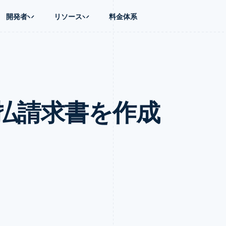
開発者
リソース
料金体系
ース別
ガイド
業種別
会社
資金管理
プラットフォ
プレイス
ンティックコマース
に問い合わせる
オンライン決済を受け付け
AI 企業
製品ロードマップ
Global Payouts
ス / ECサイト
ートプラン
構築済みの決済を実装
クリエイターエコノミ―
Sessions 年次カンファレン
第三者への入金
Connect
金融
ッショナルサービス
プラットフォームまたはマーケットプレイスを構築する
ゲーム
採用情報
プラットフォ
払請求書を作成
財務関連
ホスピタリティ、旅行、レジ
ニュースルーム
ルビジネス
サブスクリプションを管理
保険
Stripe Press
内決済
従量課金請求を提供
メディアおよびエンターテイ
の管理
トプレイス
ステーブルコイン担保型のカードを発行
理
エージェントによるサービスのプロビジョニングと管理
非営利団体
フォーム
プロフェッショナルサービス
パブリックセクター
動計算
小売業
on