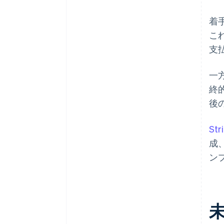
着
こ
支
一
終
後
Str
成
ン