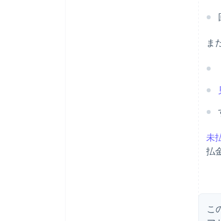
ま
未
払
こ