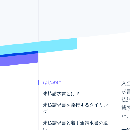
Link
スピーディーな決済
はじめに
入
求
未払請求書とは？
払
未払請求書を発行するタイミン
載
グ
た
未払請求書と着手金請求書の違
い