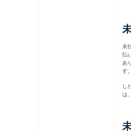
未
払
あ
す
し
は