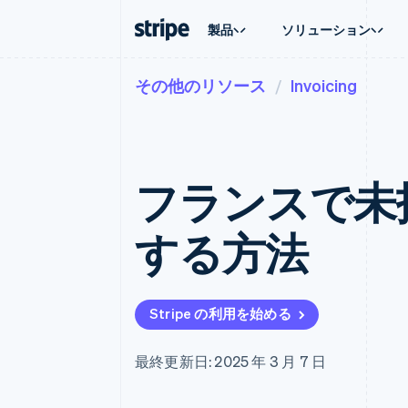
製品
ソリューション
その他のリソース
Invoicing
企業規模別
ドキュメント
学ぶ
ユースケ
サポート
支払い
収益
大企業向け
Stripe のドキュメント
ブログ
エージェ
サポート
Payments
Billing
スタートアップ向け
API リファレンス
導入事例
E コマー
管理サポ
オンライン決済
経常収益
ライブラリと SDK
ガイド
埋込型
プロフェ
Managed Payments
Metronome
Stripe Apps
フランスで未
請求・
マーチャントオブレコードソリ
従量課金
グローバ
ューション
サブスクリプション
アプリ
サブスクリプション
Payment links
マーケッ
する方法
コーディング不要の決済ページ
Invoicing
資金管
1 回限りまたは継続
Checkout
プラット
構築済み決済 UI
Tax
SaaS
消費税と VAT の自
Elements
柔軟な UI コンポーネント
Revenue Recogniti
Stripe の利用を始める
会計管理の自動化
決済手段
125 以上の決済手段を利用可能
Stripe Sigma
カスタムレポート
Terminal
最終更新日: 2025 年 3 月 7 日
対面支払い
Data Pipeline
データの同期
Authorization Boost
決済成功率の最適化