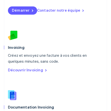
English
简体中文
Malte
Démarrer
Contacter notre équipe
English
Mexique
Español
English
Norvège
English
Nouvelle-Zélande
English
Pays-Bas
Invoicing
Nederlands
English
Créez et envoyez une facture à vos clients en
Pologne
English
quelques minutes, sans code.
Portugal
Découvrir Invoicing
Português
English
R.A.S. de Hong Kong, Chine
English
简体中文
République tchèque
English
Roumanie
English
Documentation Invoicing
Royaume-Uni