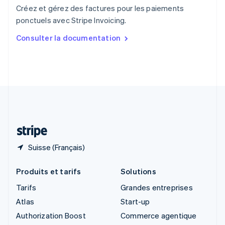
English
Créez et gérez des factures pour les paiements
Singapour
ponctuels avec Stripe Invoicing.
English
简体中文
Slovaquie
Consulter la documentation
English
Slovénie
English
Italiano
Suède
Svenska
English
Suisse
Deutsch
Français
Italiano
English
Thaïlande
ไทย
English
Suisse (Français)
Produits et tarifs
Solutions
Tarifs
Grandes entreprises
Atlas
Start-up
Authorization Boost
Commerce agentique