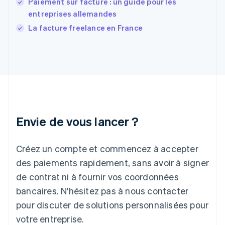
Paiement sur facture : un guide pour les
English
Grèce
entreprises allemandes
English
La facture freelance en France
Hongrie
English
Inde
English
Irlande
English
Italie
Italiano
English
Japon
Envie de vous lancer ?
日本語
English
Lettonie
Créez un compte et commencez à accepter
English
Liechtenstein
des paiements rapidement, sans avoir à signer
Deutsch
English
de contrat ni à fournir vos coordonnées
Lituanie
English
bancaires. N'hésitez pas à nous contacter
Luxembourg
pour discuter de solutions personnalisées pour
Français
Deutsch
English
Malaisie
votre entreprise.