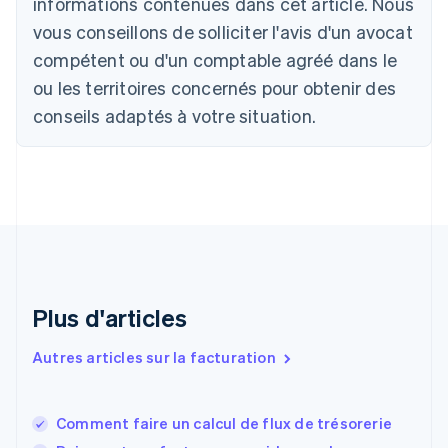
informations contenues dans cet article. Nous
English
Français
Chine continentale
vous conseillons de solliciter l'avis d'un avocat
简体中文
English
compétent ou d'un comptable agréé dans le
Chypre
ou les territoires concernés pour obtenir des
English
Croatie
conseils adaptés à votre situation.
English
Italiano
Danemark
English
Émirats arabes unis
English
Espagne
Español
English
Estonie
English
Plus d'articles
États-Unis
English
Español
简体中文
Finlande
Autres articles sur la facturation
English
Svenska
France
Français
English
Comment faire un calcul de flux de trésorerie
Gibraltar