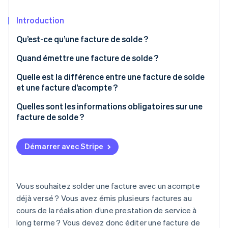
Découvrez les prochaines évolutions
Commerce en ligne
Introduction
Radar
Prévention de la fraude
Qu’est-ce qu’une facture de solde ?
Écosystème
Atlas
Constitution de start-up
Quand émettre une facture de solde ?
Partenaires
Climate
Stripe App Marketplace
Quelle est la différence entre une facture de solde
Élimination du carbone
et une facture d’acompte ?
Identity
Quelles sont les informations obligatoires sur une
Vérification de l'identité
facture de solde ?
Démarrer avec Stripe
Stripe Sessions 2026
Découvrez comment Stripe construit l’infrastructure écono
Regarder la vidéo
Vous souhaitez solder une facture avec un acompte
déjà versé ? Vous avez émis plusieurs factures au
cours de la réalisation d’une prestation de service à
long terme ? Vous devez donc éditer une facture de