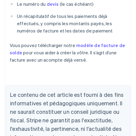
Le numéro du
devis
(le cas échéant)
Un récapitulatif de tous les paiements déjà
effectués, y compris les montants payés, les
numéros de facture et les dates de paiement
Vous pouvez télécharger notre
modèle de facture de
solde
pour vous aider à créer la vôtre. Il s’agit d’une
Allemagne
facture avec un acompte déjà versé.
Deutsch
English
Australie
English
Autriche
Deutsch
English
Le contenu de cet article est fourni à des fins
Belgique
Nederlands
Français
Deutsch
English
informatives et pédagogiques uniquement. Il
Brésil
ne saurait constituer un conseil juridique ou
Português
English
Bulgarie
fiscal. Stripe ne garantit pas l'exactitude,
English
l'exhaustivité, la pertinence, ni l'actualité des
Canada