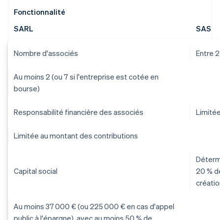
Fonctionnalité
SARL
SAS
Nombre d'associés
Entre 2
Au moins 2 (ou 7 si l'entreprise est cotée en
bourse)
Responsabilité financière des associés
Limité
Limitée au montant des contributions
Détermi
Capital social
20 % d
créatio
Au moins 37 000 € (ou 225 000 € en cas d'appel
public à l'épargne), avec au moins 50 % de