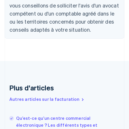
Português
English
vous conseillons de solliciter l'avis d'un avocat
Bulgarie
compétent ou d'un comptable agréé dans le
English
Canada
ou les territoires concernés pour obtenir des
English
Français
conseils adaptés à votre situation.
Chine continentale
简体中文
English
Chypre
English
Croatie
English
Italiano
Danemark
English
Émirats arabes unis
English
Plus d'articles
Espagne
Español
English
Autres articles sur la facturation
Estonie
English
États-Unis
Qu’est-ce qu’un centre commercial
English
Español
简体中文
électronique ? Les différents types et
Finlande