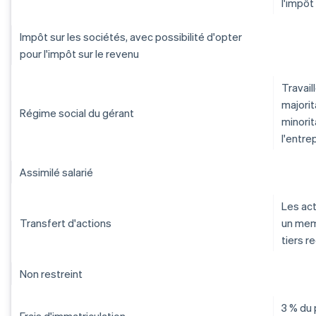
l'impôt
Impôt sur les sociétés, avec possibilité d'opter
pour l'impôt sur le revenu
Travail
majorit
Régime social du gérant
minorit
l'entre
Assimilé salarié
Les act
Transfert d'actions
un memb
tiers r
Non restreint
3 % du