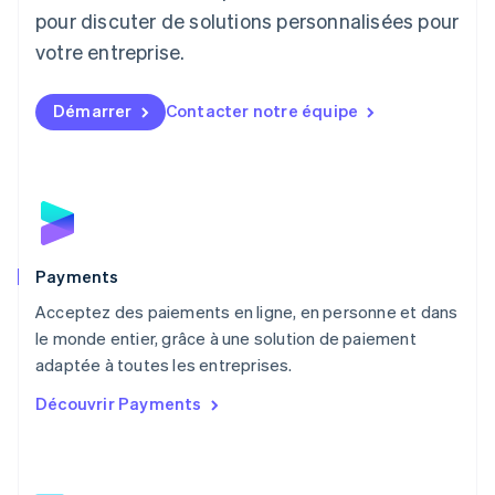
English
pour discuter de solutions personnalisées pour
Luxembourg
votre entreprise.
Français
Deutsch
English
Malaisie
English
简体中文
Démarrer
Contacter notre équipe
Malte
English
Mexique
Español
English
Norvège
English
Nouvelle-Zélande
English
Payments
Pays-Bas
Acceptez des paiements en ligne, en personne et dans
Nederlands
English
le monde entier, grâce à une solution de paiement
Pologne
English
adaptée à toutes les entreprises.
Portugal
Découvrir Payments
Português
English
R.A.S. de Hong Kong, Chine
English
简体中文
République tchèque