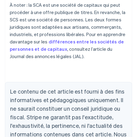
À noter : la SCA est une société de capitaux qui peut
procéder à une offre publique de titres. En revanche, la
SCS est une société de personnes. Les deux formes
juridiques sont adaptées aux artisans, commerçants,
industriels, et professions libérales. Pour en apprendre
davantage sur les
différences entre les sociétés de
personnes et de capitaux
, consultez l’article du
Journal des annonces légales (JAL).
Allemagne
Le contenu de cet article est fourni à des fins
Deutsch
English
Australie
informatives et pédagogiques uniquement. Il
English
ne saurait constituer un conseil juridique ou
Autriche
Deutsch
English
fiscal. Stripe ne garantit pas l'exactitude,
Belgique
l'exhaustivité, la pertinence, ni l'actualité des
Nederlands
Français
Deutsch
English
Brésil
informations contenues dans cet article. Nous