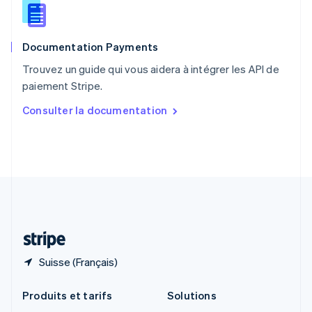
English
Roumanie
English
Documentation Payments
Royaume-Uni
English
Trouvez un guide qui vous aidera à intégrer les API de
Singapour
paiement Stripe.
English
简体中文
Slovaquie
Consulter la documentation
English
Slovénie
English
Italiano
Suède
Svenska
English
Suisse
Deutsch
Français
Italiano
English
Thaïlande
ไทย
English
Suisse (Français)
Produits et tarifs
Solutions