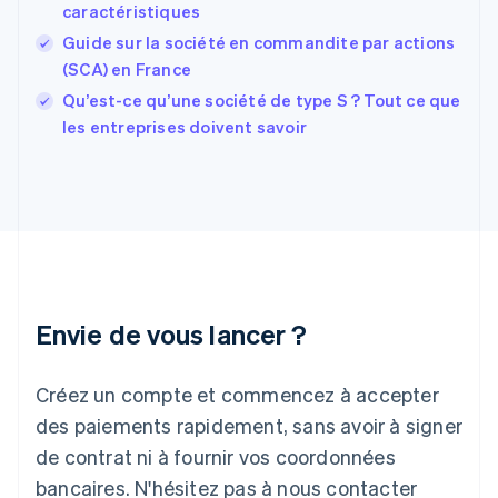
English
Svenska
caractéristiques
France
Guide sur la société en commandite par actions
Français
English
(SCA) en France
Gibraltar
English
Qu’est-ce qu’une société de type S ? Tout ce que
Grèce
les entreprises doivent savoir
English
Hongrie
English
Inde
English
Irlande
English
Italie
Italiano
English
Envie de vous lancer ?
Japon
日本語
English
Créez un compte et commencez à accepter
Lettonie
English
des paiements rapidement, sans avoir à signer
Liechtenstein
de contrat ni à fournir vos coordonnées
Deutsch
English
Lituanie
bancaires. N'hésitez pas à nous contacter