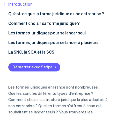
Découvrez les prochaines évolutions
Commerce en ligne
Introduction
Radar
Qu’est-ce que la forme juridique d’une entreprise ?
Prévention de la fraude
Écosystème
Comment choisir sa forme juridique ?
Atlas
Constitution de start-up
Les formes juridiques pour se lancer seul
Partenaires
Climate
Stripe App Marketplace
Élimination du carbone
Les formes juridiques pour se lancer à plusieurs
Identity
Quelles sont les différences entre la SARL, la SAS et
La SNC, la SCA et la SCS
Vérification de l'identité
la SA ?
Démarrer avec Stripe
Stripe Sessions 2026
Les formes juridiques en France sont nombreuses.
Découvrez comment Stripe construit l’infrastructure écono
Quelles sont les différents types d’entreprise ?
Regarder la vidéo
Comment choisir la structure juridique la plus adaptée à
son entreprise ? Quelles formes s’offrent à ceux qui
souhaitent se lancer seuls ? Vous trouverez les