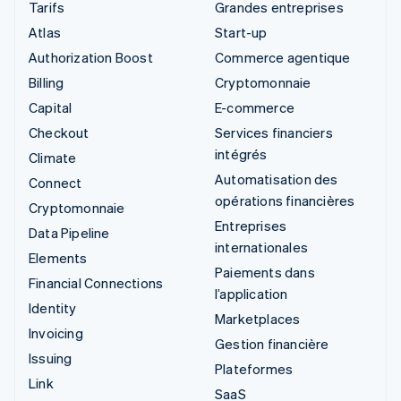
Tarifs
Grandes entreprises
Atlas
Start-up
Authorization Boost
Commerce agentique
Billing
Cryptomonnaie
Capital
E-commerce
Checkout
Services financiers
intégrés
Climate
Automatisation des
Connect
opérations financières
Cryptomonnaie
Entreprises
Data Pipeline
internationales
Elements
Paiements dans
Financial Connections
l’application
Identity
Marketplaces
Invoicing
Gestion financière
Issuing
Plateformes
Link
SaaS