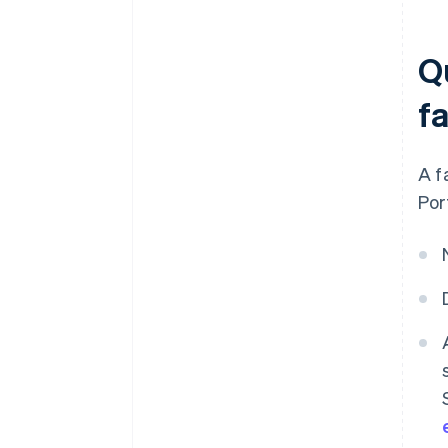
Q
f
A f
Por