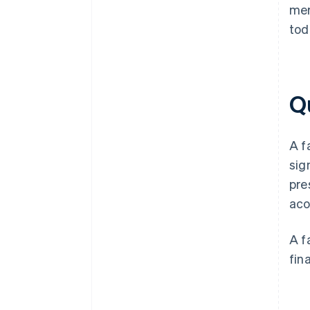
mer
tod
Q
A f
sig
pre
ac
A f
fin