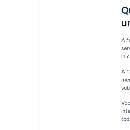
Q
u
A f
ser
ini
A f
mer
sub
Voc
int
tod