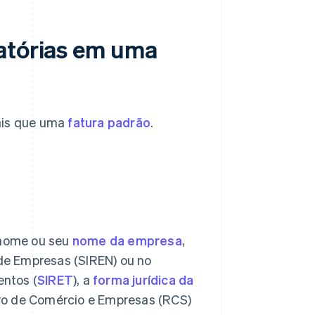
gatórias em uma
gais que uma
fatura padrão
.
enome ou seu
nome da empresa
,
 de Empresas (SIREN) ou no
entos (
SIRET
), a
forma jurídica da
stro de Comércio e Empresas (RCS)