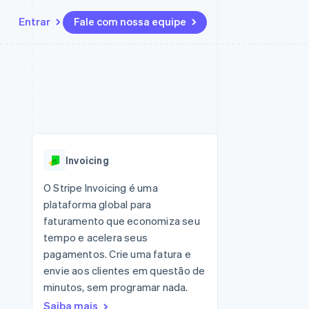
Entrar
Fale com nossa equipe
Recursos
Ecossistema
Contato
 marketplaces
Mais
Integrações de aplicativos
Parceiros
Fale com a equipe de vendas
Product roadmap
sões
Exemplos de códigos
Stripe App Marketplace
Seja um parceiro
Veja o que está chegando
ara plataformas
Blog de desenvolvedores
 platforms
zer
Status da API
Radar
ceiros
Prevenção de fraudes
Invoicing
Atlas
ativos
 e virtuais
Incorporação de startups
O Stripe Invoicing é uma
plataforma global para
Climate
Remoção de carbono
faturamento que economiza seu
tempo e acelera seus
Identity
Verificação de identidade
pagamentos. Crie uma fatura e
envie aos clientes em questão de
minutos, sem programar nada.
Saiba mais