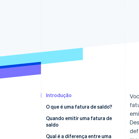
Authorization Boost
Otimizações de aceitação
Link
Checkout acelerado
Financial Connections
Dados de contas vinculadas
Introdução
Voc
fat
O que é uma fatura de saldo?
emi
Quando emitir uma fatura de
Des
saldo
def
Qual é a diferença entre uma