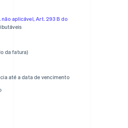
 não aplicável, Art. 293 B do
ributáveis
do da fatura)
cia até a data de vencimento
o