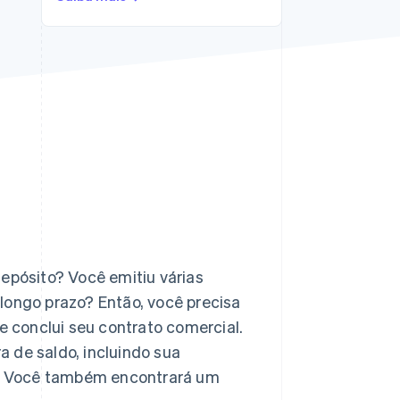
Stripe Sessions 2026
Veja como a Stripe está
construindo a
infraestrutura
econômica da IA.
Assista agora
depósito? Você emitiu várias
longo prazo? Então, você precisa
ue conclui seu contrato comercial.
 de saldo, incluindo sua
is. Você também encontrará um