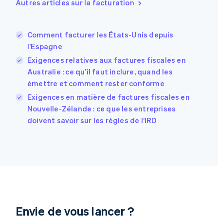
Autres articles sur la facturation
Estonie
English
États-Unis
Comment facturer les États-Unis depuis
English
Español
简体中文
l’Espagne
Finlande
English
Svenska
Exigences relatives aux factures fiscales en
France
Australie : ce qu’il faut inclure, quand les
Français
English
émettre et comment rester conforme
Gibraltar
English
Exigences en matière de factures fiscales en
Grèce
Nouvelle-Zélande : ce que les entreprises
English
doivent savoir sur les règles de l’IRD
Hongrie
English
Inde
English
Irlande
English
Italie
Italiano
English
Japon
Envie de vous lancer ?
日本語
English