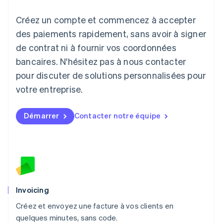
Lettonie
Créez un compte et commencez à accepter
English
Liechtenstein
des paiements rapidement, sans avoir à signer
Deutsch
English
de contrat ni à fournir vos coordonnées
Lituanie
English
bancaires. N'hésitez pas à nous contacter
Luxembourg
pour discuter de solutions personnalisées pour
Français
Deutsch
English
Malaisie
votre entreprise.
English
简体中文
Malte
Démarrer
Contacter notre équipe
English
Mexique
Español
English
Norvège
English
Nouvelle-Zélande
English
Pays-Bas
Invoicing
Nederlands
English
Créez et envoyez une facture à vos clients en
Pologne
English
quelques minutes, sans code.