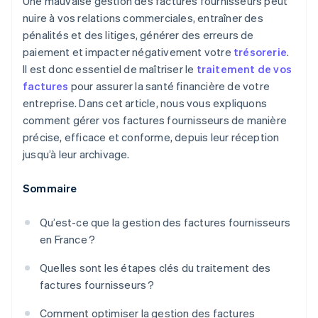
Une mauvaise gestion des factures fournisseurs peut
nuire à vos relations commerciales, entraîner des
Archivage
pénalités et des litiges, générer des erreurs de
paiement et impacter négativement votre
trésorerie
.
Il est donc essentiel de maîtriser le
traitement de vos
factures
pour assurer la santé financière de votre
entreprise. Dans cet article, nous vous expliquons
comment gérer vos factures fournisseurs de manière
précise, efficace et conforme, depuis leur réception
jusqu’à leur archivage.
Sommaire
Qu’est-ce que la gestion des factures fournisseurs
en France ?
Quelles sont les étapes clés du traitement des
factures fournisseurs ?
Comment optimiser la gestion des factures