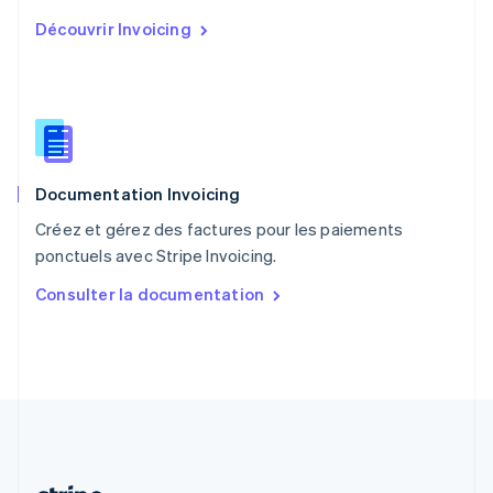
Portugal
Découvrir Invoicing
Português
English
R.A.S. de Hong Kong, Chine
English
简体中文
République tchèque
English
Roumanie
English
Documentation Invoicing
Royaume-Uni
English
Créez et gérez des factures pour les paiements
Singapour
ponctuels avec Stripe Invoicing.
English
简体中文
Slovaquie
Consulter la documentation
English
Slovénie
English
Italiano
Suède
Svenska
English
Suisse
Deutsch
Français
Italiano
English
Thaïlande
ไทย
English