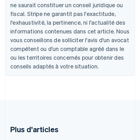
ne saurait constituer un conseil juridique ou
Autriche
Deutsch
English
fiscal. Stripe ne garantit pas l'exactitude,
Belgique
l'exhaustivité, la pertinence, ni l'actualité des
Nederlands
Français
Deutsch
English
Brésil
informations contenues dans cet article. Nous
Português
English
vous conseillons de solliciter l'avis d'un avocat
Bulgarie
compétent ou d'un comptable agréé dans le
English
Canada
ou les territoires concernés pour obtenir des
English
Français
conseils adaptés à votre situation.
Chine continentale
简体中文
English
Chypre
English
Croatie
English
Italiano
Danemark
English
Émirats arabes unis
English
Plus d'articles
Espagne
Español
English