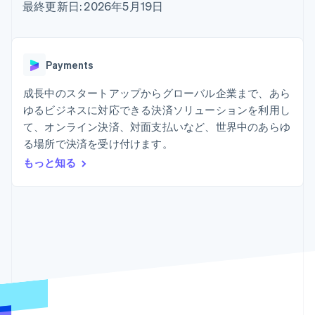
Recognition
ポーネント
最終更新日: 2026年5月19日
SaaS
従量課金請求を提供
決済手段
製品ロードマップ
ステーブルコイン担保型
会計管理の
125 以上の決
Sessions 年次カンファ
のカードを発行
自動化
済手段を利用
レンス
エージェントによるサー
Stripe
可能
Terminal
採用情報
ビスのプロビジョニング
Payments
Sigma
業種別
対面支払い
ニュースルーム
と管理
カスタムレ
Authorization
Stripe Press
成長中のスタートアップからグローバル企業まで、あら
ポート
Boost
AI 企業
Data
決済成功率の
ゆるビジネスに対応できる決済ソリューションを利用し
クリエイターエコノミ―
Pipeline
最適化
ゲーム
て、オンライン決済、対面支払いなど、世界中のあらゆ
リソース
データの同
Link
ホスピタリティ、旅行、
お問い合わせ
る場所で決済を受け付けます。
期
スピーディー
レジャー
な決済
保険
アプリへの導入
もっと知る
営業にお問い合わせ
メディアおよびエンター
コードサンプル
パートナーになる
テインメント
開発者のブログ
非営利団体
API ステータス
プロフェッショナルサー
その他
ビス
Product roadmap
パブリックセクター
今後の予定を確認
小売業
Radar
不正防止
エコシステム
Atlas
スタートアップの企業設立