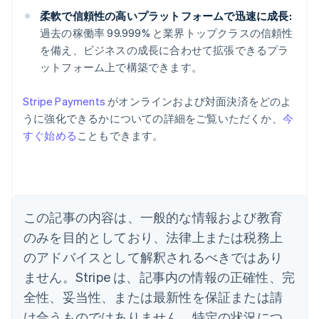
柔軟で信頼性の高いプラットフォームで迅速に成長:
過去の稼働率 99.999% と業界トップクラスの信頼性
を備え、ビジネスの成長に合わせて拡張できるプラ
ットフォーム上で構築できます。
Stripe Payments
がオンラインおよび対面決済をどのよ
アイルランド
うに強化できるかについての詳細をご覧いただくか、
今
English
すぐ始める
こともできます。
アメリカ
English
Español
简体中文
アラブ首長国連邦
English
イギリス
English
この記事の内容は、一般的な情報および教育
イタリア
のみを目的としており、法律上または税務上
Italiano
English
インド
のアドバイスとして解釈されるべきではあり
English
ません。Stripe は、記事内の情報の正確性、完
エストニア
全性、妥当性、または最新性を保証または請
English
オーストラリア
け合うものではありません。特定の状況につ