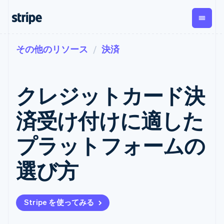
その他のリソース
決済
企業規模別
ドキュメント
学ぶ
支払い
収益
資金管
プラッ
理
フォー
大企業向け
Stripe のドキュメント
ブログ
とマー
Payments
Billing
スタートアップ向け
API リファレンス
導入事例
クレジットカード決
オンライン決
経常収益
ットプ
Global
ライブラリと SDK
ガイド
済
Metronome
Payouts
イス
Stripe Apps
Managed
済受け付けに適した
従量課金
Payments
第三者
Connec
ユースケース別
マーチャント
サブスクリ
への入
サポート
プション
オブレコード
金
プラットフォームの
プラッ
ガイド
エージェンティックコマ
サブスクリ
ソリューショ
Payment links
フォー
ース
サポートに問い合わせる
プションの
ン
決済の
E コマース / ECサイト
オンライン決済を受け付
管理サポートプラン
コーディング
管理
Invoicing
選び方
築
埋込型金融
け
プロフェッショナルサー
1 回限りまた
不要の決済ペ
請求・財務関連
構築済みの決済を実装
ビス
は継続
ージ
Checkout
グローバルビジネス
プラットフォームまたは
構築済み決済
Tax
アプリ内決済
マーケットプレイスを構
消費税と
UI
Stripe を使ってみる
マーケットプレイス
築する
VAT の自動
Elements
資金管理
サブスクリプションを管
柔軟な UI コン
計算
Revenue
会社
プラットフォーム
理