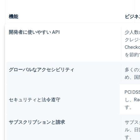
機能
ビジネ
開発者に使いやすい API
少人数
クレジ
Che
を節約
グローバルなアクセシビリティ
多くの
め、国
PCI
セキュリティと法令遵守
し、R
す。
サブスクリプションと請求
サブス
ル、日
す。