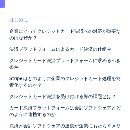
パートナー
Climate
Stripe App Marketplace
カーボンリムーバル
はじめに
Identity
オンライン本人確認
企業にとってクレジットカード決済への対応が重要な
のはなぜか？
決済プラットフォームによるカード決済の仕組み
クレジットカード決済プラットフォームに求めるべき
Stripe Sessions 2026
条件
Stripe が AI の経済インフラをどのように構築しているかを
ご覧ください。
簡単なアカウント登録と実装
Stripe はどのように企業のクレジットカード処理を簡
こちらをご覧ください
素化するのか？
強力なセキュリティ対策
開発者に使いやすいアプリケーションプログラミング
クレジットカード決済を受け付ける際の課題とは？
複数のカードネットワークと決済手段
インターフェイス (API)
取引手数料
カード決済プラットフォームは会計ソフトウェアとど
透明性の高い料金体系
グローバルなアクセス
のように連携するのか
チャージバックと不正利用
拡張性
シンプルなコンプライアンスと強力なセキュリティ
決済と会計ソフトウェアの連携が企業にもたらすメリ