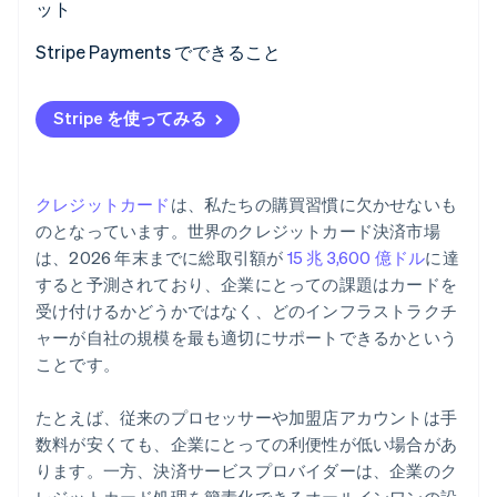
PCI 準拠
ット
継続課金とサブスクツール
サブスクと継続課金の管理
キャッシュフローのタイミング
より迅速で正確な消込
Stripe Payments でできること
リアルタイムの分析
カスタマイズ
技術的な問題
税金の追跡とレポート作成の自動化
顧客サポート
詳細な分析とレポート
Stripe を使ってみる
組み込みの多通貨サポート
クレジットカード
は、私たちの購買習慣に欠かせないも
のとなっています。世界のクレジットカード決済市場
は、2026 年末までに総取引額が
15 兆 3,600 億ドル
に達
すると予測されており、企業にとっての課題はカードを
受け付けるかどうかではなく、どのインフラストラクチ
ャーが自社の規模を最も適切にサポートできるかという
ことです。
たとえば、従来のプロセッサーや加盟店アカウントは手
数料が安くても、企業にとっての利便性が低い場合があ
ります。一方、決済サービスプロバイダーは、企業のク