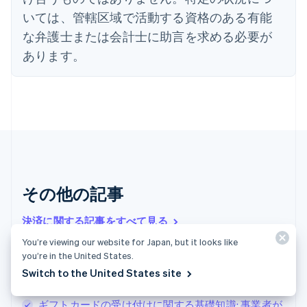
English
いては、管轄区域で活動する資格のある有能
オーストリア
Deutsch
English
な弁護士または会計士に助言を求める必要が
オランダ
あります。
Nederlands
English
カナダ
English
Français
キプロス
English
ギリシア
English
クロアチア
English
Italiano
ジブラルタル
その他の記事
English
シンガポール
決済に関する記事をすべて見る
English
简体中文
スイス
You’re viewing our website for Japan, but it looks like
you’re in the United States.
Deutsch
Français
Italiano
English
イギリスにおける企業向け口座引き落としのルール
スウェーデン
Switch to the United States site
Svenska
English
マレーシアの FPX 決済ガイド
スペイン
ギフトカードの受け付けに関する基礎知識: 事業者が