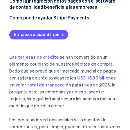
potente
Cómo la integración de los pagos con el software
Pagos recurrentes y herramientas de suscripción
Cumplimiento de la normativa PCI
de contabilidad beneficia a las empresas
Gestión de facturación y suscripción
Análisis en tiempo real
Planificación del flujo de caja
Conciliación más rápida y precisa
Cómo puede ayudar Stripe Payments
Personalización
Atención al cliente
Problemas técnicos
Seguimiento e informes de impuestos
Informes y análisis detallados
automatizados
Empieza a usar Stripe
Soporte integrado para varias monedas
Las tarjetas de crédito
se han convertido en un
elemento cotidiano de nuestros hábitos de compra.
Dado que se prevé que el mercado mundial de pagos
con tarjeta de crédito alcance los
USD 15.36 billones
en valor total de transacción
para fines de 2026, la
pregunta para las empresas ya no es si aceptar
tarjetas, sino qué infraestructura las admitirá mejor a
medida que decidan crecer.
Los procesadores tradicionales y las cuentas de
comerciantes, por ejemplo, pueden ofrecer tarifas más