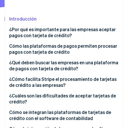
Introducción
Ecosistema
Sesiones de Stripe 2026
¿Por qué es importante para las empresas aceptar
Socios
Descubre cómo Stripe construye la infraestructura económi
pagos con tarjeta de crédito?
Stripe App Marketplace
Mirar ahora
Cómo las plataformas de pagos permiten procesar
pagos con tarjeta de crédito
¿Qué deben buscar las empresas en una plataforma
de pagos con tarjeta de crédito?
Onboarding e integración sencillos
¿Cómo facilita Stripe el procesamiento de tarjetas
de crédito a las empresas?
Sólidas medidas de seguridad:
Interfaz de programación de aplicaciones (API) fácil
¿Cuáles son las dificultades de aceptar tarjetas de
Varias redes de tarjeta y métodos de pago
de usar para el desarrollador
crédito?
Tarifas transparentes
Accesibilidad global
Comisiones por transacción
Cómo se integran las plataformas de tarjetas de
crédito con el software de contabilidad
Escalabilidad
Cumplimiento de la normativa simple y seguridad
Contracargos y fraude