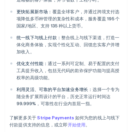
更快拓展新市场：
覆盖全球客户，并通过跨境支付选
项降低多币种管理的复杂性和成本，服务覆盖 195 个
国家/地区、支持 135 种以上货币。
统一线下与线上付款：
整合线上与线下渠道，打造一
体化商务体验，实现个性化互动、回馈忠实客户并增
阿联酋
加收入。
English
爱尔兰
优化支付性能：
通过一系列可定制、易于配置的支付
English
工具提升收入，包括无代码的欺诈保护功能与提高授
爱沙尼亚
权率的高级功能。
English
奥地利
利用灵活、可靠的平台加速业务增长：
选择一个专为
Deutsch
English
随业务扩展而设计的平台，历史正常运行时间达
澳大利亚
99.999%，可靠性在行业内首屈一指。
English
巴西
Português
English
了解更多关于
Stripe Payments
如何为您的线上与线下
保加利亚
付款提供支持的信息，或立即
开始使用
。
English