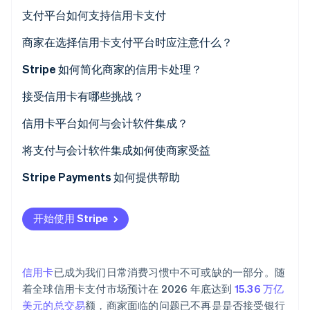
Stripe Sessions 2026
支付平台如何支持信用卡支付
了解 Stripe 如何为 AI 构建经济基础设施。
立即观看
商家在选择信用卡支付平台时应注意什么？
轻松入驻和集成
Stripe 如何简化商家的信用卡处理？
强大的安全措施
适合开发人员的应用程序编程接口（API）
接受信用卡有哪些挑战？
多种卡组织和支付方式
全球可用性
交易费用
信用卡平台如何与会计软件集成？
定价透明
简单的监管合规与强大的安全性
撤单和欺诈
将支付与会计软件集成如何使商家受益
扩张性
订阅与开单管理
PCI 合规性
更快、更准确的对账
Stripe Payments 如何提供帮助
定期付款和订阅工具
定制化
现金流时间安排
自动化的税务跟踪和报告
开始使用 Stripe
实时分析
详细的分析与报告
技术故障
内置多货币支持
客户支持
信用卡
已成为我们日常消费习惯中不可或缺的一部分。随
着全球信用卡支付市场预计在 2026 年底达到
15.36 万亿
美元的总交易
额，商家面临的问题已不再是是否接受银行