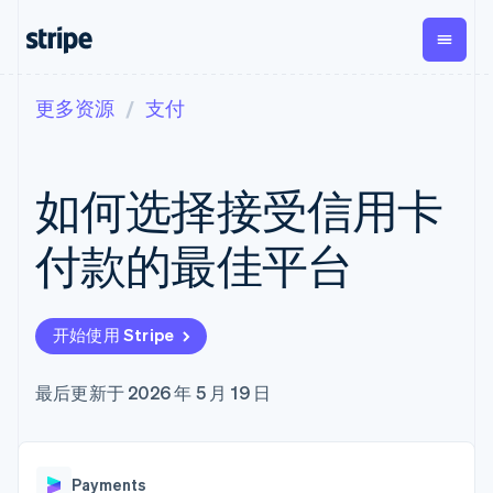
更多资源
支付
按企业阶段
文档
学习
支付
营收
资金管
平台
理
易市
大型企业
Stripe 文档
博客
Payments
Billing
初创企业
API 参考文档
客户案例
如何选择接受信用卡
在线支付
经常性收入
Global
Conn
库与 SDK
指南
Payment links
Metronome
Payouts
Stripe Apps
按用量计费
平台
付款的最佳平台
无代码支付
Subscriptions
向第三
按应用场景
Checkout
方打款
支持
预构建支付界
订阅管理
Crypto
指南
智能体商务
面
Invoicing
钱包、
加密货币
获取支持
一次性或定期
Elements
开始使用 Stripe
稳定币
电子商务
接受线上付款
托管支持方案
灵活的 UI 组件
账单
发行和
嵌入式金融
实施预置结账流程
专业服务
支付方式
Tax
发卡基
财务自动化
构建平台或交易市场
最后更新于 2026 年 5 月 19 日
Access to
销售税和增值
础设施
全球化企业
管理订阅
125+
税自动化
应用内支付
提供按用量计费
Terminal
Revenue
交易市场
发行稳定币支持的支付卡
线下支付
Recognition
公司
资金管理
通过智能体配置和管理服
会计自动化
Authorization
Payments
平台
务