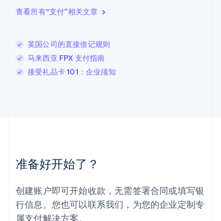
立陶宛
查看所有“支付”相关文章
English
列支敦士登
Deutsch
English
卢森堡
英国公司的直接借记规则
Français
Deutsch
English
马来西亚 FPX 支付指南
罗马尼亚
接受礼品卡 101：企业须知
English
马尔他
English
马来西亚
English
简体中文
美国
English
Español
简体中文
墨西哥
Español
English
准备好开始了？
挪威
English
葡萄牙
创建账户即可开始收款，无需签署合同或填写银
Português
English
行信息。您也可以联系我们，为您的企业定制专
日本
日本語
English
属支付解决方案。