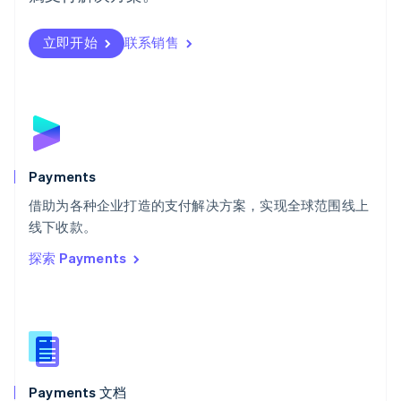
瑞典
Svenska
English
瑞士
立即开始
联系销售
Deutsch
Français
Italiano
English
塞浦路斯
English
斯洛伐克
English
斯洛文尼亚
English
Italiano
Payments
泰国
ไทย
English
借助为各种企业打造的支付解决方案，实现全球范围线上
希腊
线下收款。
English
探索 Payments
西班牙
Español
English
新加坡
English
简体中文
新西兰
English
匈牙利
English
Payments 文档