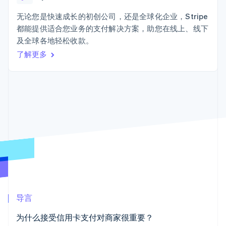
Boost
Stripe Sigma
产品路线图
SaaS
支付成功率优
自定义报告
Sessions 年度大会
无论您是快速成长的初创公司，还是全球化企业，Stripe
化
Data Pipeline
招聘
都能提供适合您业务的支付解决方案，助您在线上、线下
数据同步
Link
资讯中心
加速结账
资源
及全球各地轻松收款。
Stripe Press
按行业
了解更多
应用集成
AI 企业
代码示例
创作者经济
开发者博客
联系
更多
游戏
API 状态
Product roadmap
酒店、旅游与休闲
联系销售
了解未来规划
保险
成为合作伙伴
媒体与娱乐
Radar
非营利组织
欺诈防范
专业服务
Atlas
公共部门
初创企业注册
零售
Climate
碳移除
生态系统
导言
合作伙伴
为什么接受信用卡支付对商家很重要？
Stripe App Marketplace