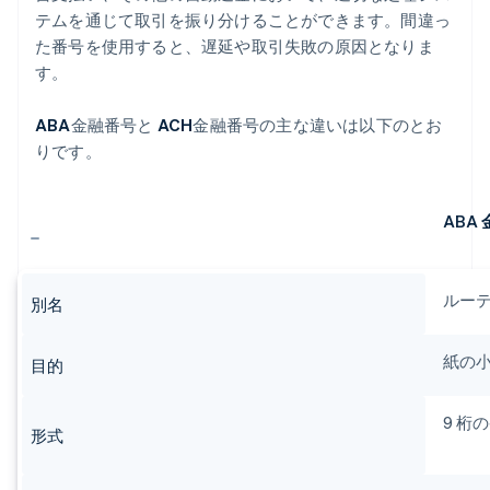
テムを通じて取引を振り分けることができます。間違っ
た番号を使用すると、遅延や取引失敗の原因となりま
す。
ABA
金融番号と
ACH
金融番号の主な違いは以下のとお
りです。
ABA
ルーテ
別名
紙の
目的
9 桁
形式