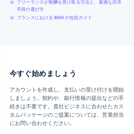
Svenska
English
フリーランスが報酬を受け取る方法と、最適な決済
スペイン
手段の選び方
Español
English
フランスにおける IBAN の包括ガイド
スロバキア
English
スロベニア
English
Italiano
タイ
ไทย
English
チェコ共和国
English
デンマーク
今すぐ始めましょう
English
ドイツ
Deutsch
English
アカウントを作成し、支払いの受け付けを開始
ニュージーランド
しましょう。契約や、銀行情報の提出などの手
English
ノルウェー
続きは不要です。貴社ビジネスに合わせたカス
English
タムパッケージのご提案については、営業担当
ハンガリー
にお問い合わせください。
English
フィンランド