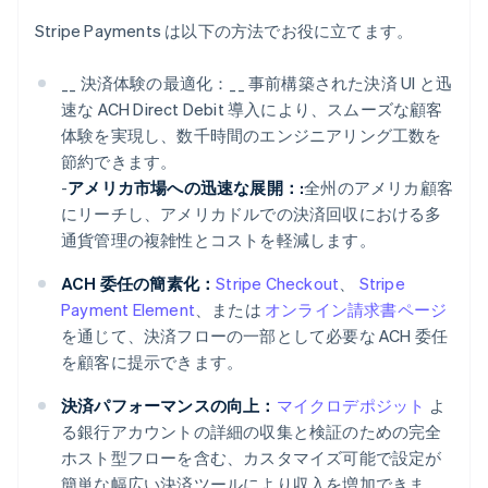
Stripe Payments は以下の方法でお役に立てます。
__ 決済体験の最適化：__ 事前構築された決済 UI と迅
速な ACH Direct Debit 導入により、スムーズな顧客
体験を実現し、数千時間のエンジニアリング工数を
節約できます。
-
アメリカ市場への迅速な展開：:
全州のアメリカ顧客
にリーチし、アメリカドルでの決済回収における多
通貨管理の複雑性とコストを軽減します。
ACH 委任の簡素化：
Stripe Checkout
、
Stripe
Payment Element
、または
オンライン請求書ページ
を通じて、決済フローの一部として必要な ACH 委任
を顧客に提示できます。
決済パフォーマンスの向上：
マイクロデポジット
よ
る銀行アカウントの詳細の収集と検証のための完全
ホスト型フローを含む、カスタマイズ可能で設定が
簡単な幅広い決済ツールにより収入を増加できま