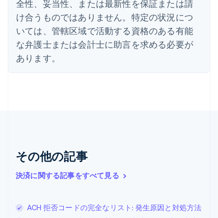
全性、妥当性、または最新性を保証または請
English
オーストラリア
け合うものではありません。特定の状況につ
English
いては、管轄区域で活動する資格のある有能
オーストリア
Deutsch
English
な弁護士または会計士に助言を求める必要が
オランダ
あります。
Nederlands
English
カナダ
English
Français
キプロス
English
ギリシア
English
クロアチア
English
Italiano
ジブラルタル
その他の記事
English
シンガポール
決済に関する記事をすべて見る
English
简体中文
スイス
Deutsch
Français
Italiano
English
ACH 拒否コードの完全なリスト: 発生原因と対処方法
スウェーデン