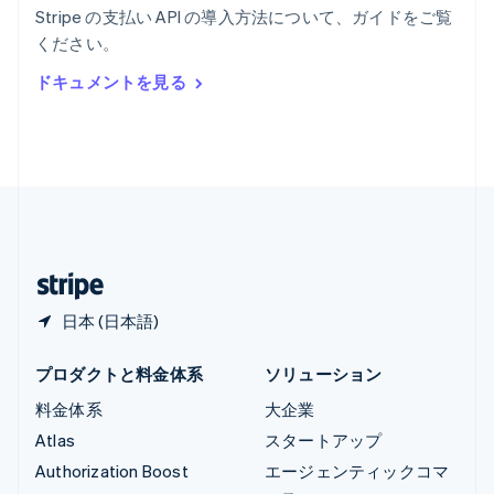
English
Stripe の支払い API の導入方法について、ガイドをご覧
リヒテンシュタイン
ください。
Deutsch
English
ルーマニア
ドキュメントを見る
English
ルクセンブルグ
Français
Deutsch
English
中国香港特別行政区
English
简体中文
中国本土
简体中文
English
日本
日本語
English
日本 (日本語)
プロダクトと料金体系
ソリューション
料金体系
大企業
Atlas
スタートアップ
Authorization Boost
エージェンティックコマ