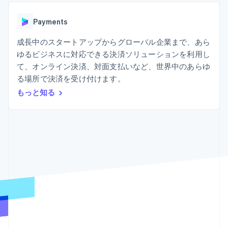
Recognition
ポーネント
SaaS
従量課金請求を提供
決済手段
製品ロードマップ
ステーブルコイン担保型
会計管理の
125 以上の決
Payments
Sessions 年次カンファ
のカードを発行
自動化
済手段を利用
レンス
エージェントによるサー
Stripe
可能
Terminal
成長中のスタートアップからグローバル企業まで、あら
採用情報
ビスのプロビジョニング
Sigma
業種別
対面支払い
ニュースルーム
と管理
ゆるビジネスに対応できる決済ソリューションを利用し
カスタムレ
Authorization
Stripe Press
て、オンライン決済、対面支払いなど、世界中のあらゆ
ポート
Boost
AI 企業
Data
決済成功率の
る場所で決済を受け付けます。
クリエイターエコノミ―
Pipeline
最適化
ゲーム
もっと知る
リソース
データの同
Link
ホスピタリティ、旅行、
お問い合わせ
期
スピーディー
レジャー
な決済
保険
アプリへの導入
営業にお問い合わせ
メディアおよびエンター
コードサンプル
パートナーになる
テインメント
開発者のブログ
非営利団体
API ステータス
プロフェッショナルサー
その他
ビス
Product roadmap
パブリックセクター
今後の予定を確認
小売業
Radar
不正防止
エコシステム
Atlas
スタートアップの企業設立