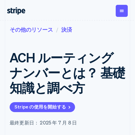
その他のリソース
決済
企業規模別
ドキュメント
学ぶ
支払い
収益
資金管
プラッ
理
フォー
大企業向け
Stripe のドキュメント
ブログ
とマー
Payments
Billing
スタートアップ向け
API リファレンス
導入事例
ACH ルーティング
オンライン決
経常収益
ットプ
Global
ライブラリと SDK
ガイド
済
Metronome
Payouts
イス
Stripe Apps
Managed
ナンバーとは？ 基礎
従量課金
Payments
第三者
Connec
ユースケース別
マーチャント
サブスクリ
への入
サポート
プション
オブレコード
金
知識と調べ方
プラッ
ガイド
エージェンティックコマ
サブスクリ
ソリューショ
Payment links
フォー
ース
サポートに問い合わせる
プションの
ン
決済の
E コマース / ECサイト
オンライン決済を受け付
管理サポートプラン
コーディング
管理
Invoicing
築
埋込型金融
け
プロフェッショナルサー
1 回限りまた
不要の決済ペ
Stripe の使用を開始する
請求・財務関連
構築済みの決済を実装
ビス
は継続
ージ
Checkout
グローバルビジネス
プラットフォームまたは
構築済み決済
Tax
アプリ内決済
マーケットプレイスを構
消費税と
UI
最終更新日： 2025 年 7 月 8 日
マーケットプレイス
築する
VAT の自動
Elements
資金管理
サブスクリプションを管
柔軟な UI コン
計算
Revenue
会社
プラットフォーム
理