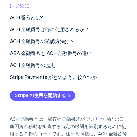
はじめに
パートナー
Climate
Stripe App Marketplace
カーボンリムーバル
ACH 番号とは?
Identity
ACH 金融番号は何に使用されるか？
オンライン本人確認
ACH 金融番号の確認方法は？
ABA 金融番号と ACH 金融番号の違い
ACH 金融番号の歴史
Stripe Sessions 2026
Stripe が AI の経済インフラをどのように構築しているかを
Stripe Payments がどのように役立つか
ご覧ください。
こちらをご覧ください
Stripe の使用を開始する
ACH 金融番号は、銀行や金融機関が
アメリカ
国内の口
座間資金移動を担当する特定の機関を識別するために使
用する 9 桁のコードです。住所と同様に、ACH 金融番号