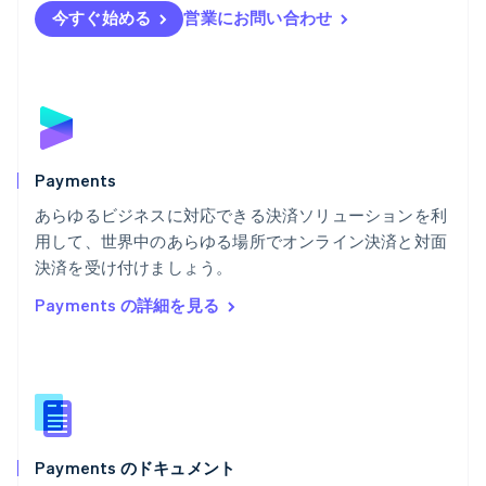
English
Svenska
今すぐ始める
営業にお問い合わせ
ブラジル
Português
English
フランス
Français
English
ブルガリア
English
ベルギー
Nederlands
Français
Deutsch
English
Payments
ポーランド
あらゆるビジネスに対応できる決済ソリューションを利
English
用して、世界中のあらゆる場所でオンライン決済と対面
ポルトガル
Português
English
決済を受け付けましょう。
マルタ
Payments の詳細を見る
English
マレーシア
English
简体中文
メキシコ
Español
English
ラトビア
English
Payments のドキュメント
リトアニア