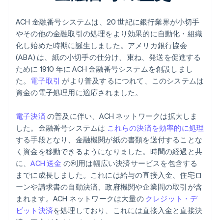
ACH 金融番号システムは、20 世紀に銀行業界が小切手
やその他の金融取引の処理をより効果的に自動化・組織
化し始めた時期に誕生しました。アメリカ銀行協会
(ABA) は、紙の小切手の仕分け、束ね、発送を促進する
ために 1910 年に ACH 金融番号システムを創設しまし
た。
電子取引
がより普及するにつれて、このシステムは
資金の電子処理用に適応されました。
電子決済
の普及に伴い、ACH ネットワークは拡大しま
した。金融番号システムは
これらの決済を効率的に処理
する手段となり、金融機関が紙の書類を送付することな
く資金を移動できるようになりました。時間の経過と共
に、
ACH 送金
の利用は幅広い決済サービスを包含する
までに成長しました。これには給与の直接入金、住宅ロ
ーンや請求書の自動決済、政府機関や企業間の取引が含
まれます。ACH ネットワークは大量の
クレジット・デ
ビット決済
を処理しており、これには直接入金と直接決