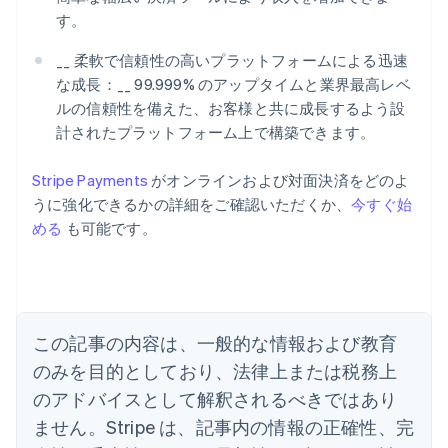
す。
__ 柔軟で信頼性の高いプラットフォームによる迅速
な成長：__ 99.999% のアップタイムと業界最高レベ
ルの信頼性を備えた、お客様と共に成長するよう設
計されたプラットフォーム上で構築できます。
Stripe Payments
がオンラインおよび対面決済をどのよ
アイルランド
うに強化できるかの詳細をご確認いただくか、
今すぐ始
English
める
も可能です。
アメリカ
English
Español
简体中文
アラブ首長国連邦
English
イギリス
English
この記事の内容は、一般的な情報および教育
イタリア
のみを目的としており、法律上または税務上
Italiano
English
インド
のアドバイスとして解釈されるべきではあり
English
ません。Stripe は、記事内の情報の正確性、完
エストニア