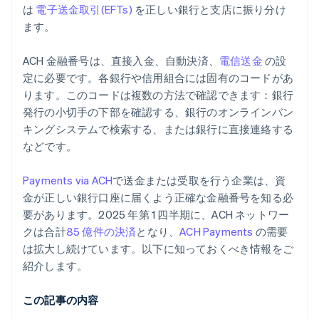
は
電子送金取引(EFTs)
を正しい銀行と支店に振り分け
ます。
ACH 金融番号は、直接入金、自動決済、
電信送金
の設
定に必要です。各銀行や信用組合には固有のコードがあ
ります。このコードは複数の方法で確認できます：銀行
発行の小切手の下部を確認する、銀行のオンラインバン
キングシステムで検索する、または銀行に直接連絡する
などです。
Payments via ACH
で送金または受取を行う企業は、資
金が正しい銀行口座に届くよう正確な金融番号を知る必
要があります。2025 年第 1 四半期に、ACH ネットワー
クは合計
85 億件の決済
となり、
ACH Payments
の需要
は拡大し続けています。以下に知っておくべき情報をご
紹介します。
この記事の内容