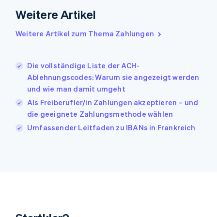
Irland
Weitere Artikel
English
Italien
Italiano
English
Weitere Artikel zum Thema Zahlungen
Japan
日本語
English
Kanada
Die vollständige Liste der ACH-
English
Français
Ablehnungscodes: Warum sie angezeigt werden
Kroatien
und wie man damit umgeht
English
Italiano
Lettland
Als Freiberufler/in Zahlungen akzeptieren – und
English
die geeignete Zahlungsmethode wählen
Liechtenstein
Umfassender Leitfaden zu IBANs in Frankreich
Deutsch
English
Litauen
English
Luxemburg
Français
Deutsch
English
Malaysia
English
简体中文
Malta
English