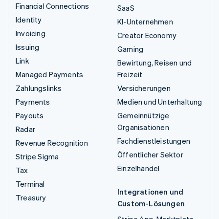
Financial Connections
SaaS
Identity
KI-Unternehmen
Invoicing
Creator Economy
Issuing
Gaming
Link
Bewirtung, Reisen und
Managed Payments
Freizeit
Zahlungslinks
Versicherungen
Payments
Medien und Unterhaltung
Payouts
Gemeinnützige
Organisationen
Radar
Fachdienstleistungen
Revenue Recognition
Öffentlicher Sektor
Stripe Sigma
Einzelhandel
Tax
Terminal
Integrationen und
Treasury
Custom-Lösungen
Stripe App-Marktplatz