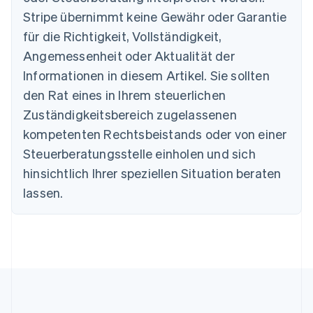
Brasilien
Stripe übernimmt keine Gewähr oder Garantie
Português
English
Bulgarien
für die Richtigkeit, Vollständigkeit,
English
Angemessenheit oder Aktualität der
Dänemark
Informationen in diesem Artikel. Sie sollten
English
Deutschland
den Rat eines in Ihrem steuerlichen
Deutsch
English
Zuständigkeitsbereich zugelassenen
Estland
English
kompetenten Rechtsbeistands oder von einer
Festlandchina
Steuerberatungsstelle einholen und sich
简体中文
English
Finnland
hinsichtlich Ihrer speziellen Situation beraten
English
Svenska
lassen.
Frankreich
Français
English
Gibraltar
English
Griechenland
English
Indien
English