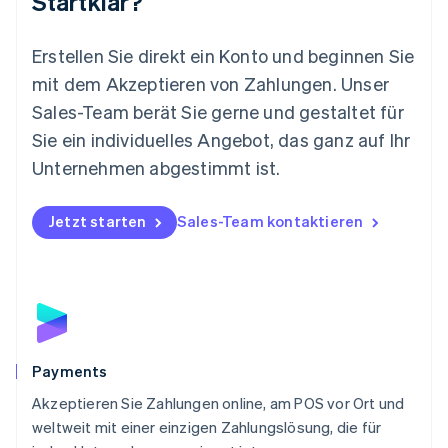
Startklar?
Mexiko
Español
English
Neuseeland
Erstellen Sie direkt ein Konto und beginnen Sie
English
mit dem Akzeptieren von Zahlungen. Unser
Niederlande
Nederlands
English
Sales-Team berät Sie gerne und gestaltet für
Norwegen
Sie ein individuelles Angebot, das ganz auf Ihr
English
Österreich
Unternehmen abgestimmt ist.
Deutsch
English
Polen
Jetzt starten
Sales-Team kontaktieren
English
Portugal
Português
English
Rumänien
English
Schweden
Svenska
English
Schweiz
Payments
Deutsch
Français
Italiano
English
Akzeptieren Sie Zahlungen online, am POS vor Ort und
Singapur
English
简体中文
weltweit mit einer einzigen Zahlungslösung, die für
Slowakei