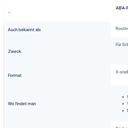
ABA-
Routi
Auch bekannt als
Für S
Zweck
9-ste
Format
Wo findet man