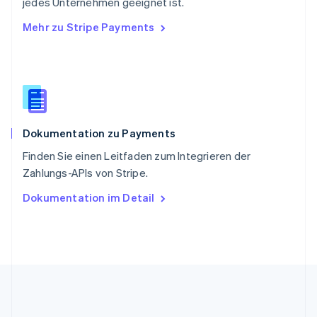
jedes Unternehmen geeignet ist.
English
Mehr zu Stripe Payments
Slowenien
English
Italiano
Sonderverwaltungsregion Hongkong,
China
English
简体中文
Spanien
Español
English
Dokumentation zu Payments
Thailand
ไทย
English
Finden Sie einen Leitfaden zum Integrieren der
Tschechische Republik
Zahlungs-APIs von Stripe.
English
Ungarn
Dokumentation im Detail
English
Vereinigte Arabische Emirate
English
Vereinigte Staaten
English
Español
简体中文
Vereinigtes Königreich
English
Zypern
English