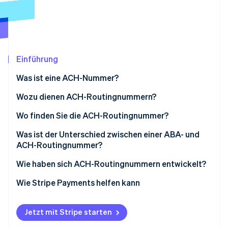
Betrugsprävention
Ecosystem
Atlas
Start-up-Gründung
Partner
Stripe App-Marktplatz
Climate
CO₂-Entnahme
Einführung
Identity
Was ist eine ACH-Nummer?
Online-Identitätsprüfung
Wozu dienen ACH-Routingnummern?
Wo finden Sie die ACH-Routingnummer?
Was ist der Unterschied zwischen einer ABA- und
Stripe-Sessions 2026
ACH-Routingnummer?
Erfahren Sie, wie Stripe Lösungen für die Wirts
Jetzt ansehen
Wie haben sich ACH-Routingnummern entwickelt?
Wie Stripe Payments helfen kann
Jetzt mit Stripe starten