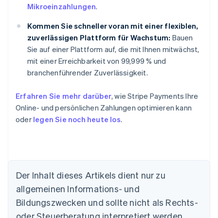
Mikroeinzahlungen
.
Kommen Sie schneller voran mit einer flexiblen,
zuverlässigen Plattform für Wachstum:
Bauen
Sie auf einer Plattform auf, die mit Ihnen mitwächst,
mit einer Erreichbarkeit von 99,999 % und
branchenführender Zuverlässigkeit.
Erfahren Sie mehr darüber
, wie Stripe Payments Ihre
Online- und persönlichen Zahlungen optimieren kann
oder
legen Sie noch heute los
.
Der Inhalt dieses Artikels dient nur zu
Australien
allgemeinen Informations- und
English
Belgien
Bildungszwecken und sollte nicht als Rechts-
Nederlands
Français
Deutsch
English
oder Steuerberatung interpretiert werden.