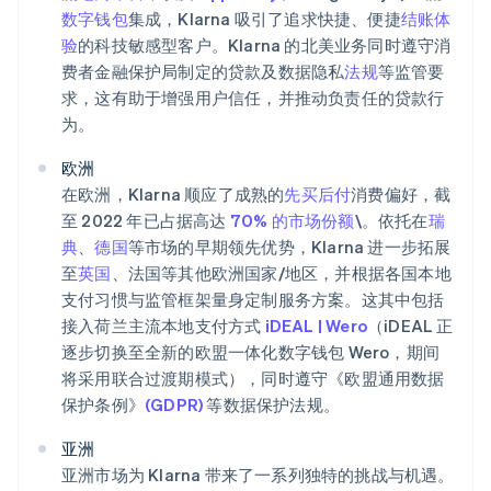
数字钱包
集成，Klarna 吸引了追求快捷、便捷
结账体
验
的科技敏感型客户。Klarna 的北美业务同时遵守消
费者金融保护局制定的贷款及数据隐私
法规
等监管要
求，这有助于增强用户信任，并推动负责任的贷款行
为。
欧洲
在欧洲，Klarna 顺应了成熟的
先买后付
消费偏好，截
至 2022 年已占据高达
70% 的市场份额
\。依托在
瑞
典
、
德国
等市场的早期领先优势，Klarna 进一步拓展
至
英国
、法国等其他欧洲国家/地区，并根据各国本地
支付习惯与监管框架量身定制服务方案。这其中包括
接入荷兰主流本地支付方式
iDEAL | Wero
（iDEAL 正
逐步切换至全新的欧盟一体化数字钱包 Wero，期间
将采用联合过渡期模式），同时遵守《欧盟通用数据
保护条例》
(GDPR)
等数据保护法规。
亚洲
亚洲市场为 Klarna 带来了一系列独特的挑战与机遇。