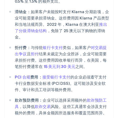
0.5% 至 1.5% 的额外支出。
滞纳金：
如果客户未能按时支付 Klarna 分期款项，企
业可能需要承担滞纳金。这些费用因 Klarna 产品类型
和当地法规而异。2022 年，Klarna 在澳大利亚
推出
了分级滞纳金结构
，免除了 25 澳元以下购物的滞纳
金。
拒付费：
与传统
银行卡支付
类似，如果客户
对交易提
出争议
且
拒付
结果未裁定为企业胜诉，企业可能需要
承担拒付费。这些费用因收单银行而异，在美国，每
笔拒付费通常在
15 美元到 30 美元
之间。
PCI 合规
费用：
接受银行卡支付
的企业必须遵守支付
卡行业数据安全标准 (PCI DSS)。这可能涉及安全软
件、审计和员工培训等额外费用。
欺诈预防费用：
企业可以选择采用额外的
欺诈预防工
具
，以降低
欺诈交易
风险。这些工具通常会涉及支付
额外的费用，具体金额因所选服务和覆盖范围而异。