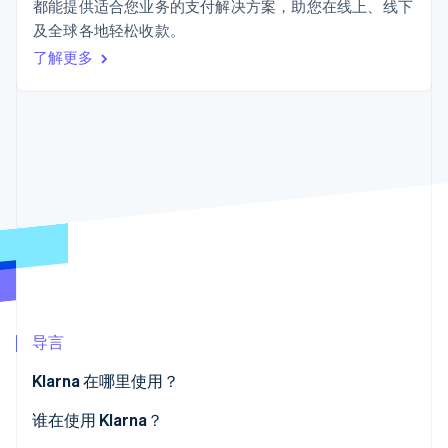
接入 125+ 种支
加密货币
Stripe Sigma
都能提供适合您业务的支付解决方案，助您在线上、线下
产品路线图
SaaS
付方式
自定义报告
购买
及全球各地轻松收款。
Sessions 年度大会
Terminal
Data Pipeline
招聘
了解更多
线下支付
数据同步
资讯中心
Authorization
资源
Stripe Press
Boost
按行业
支付成功率优
应用集成
化
AI 企业
代码示例
Link
创作者经济
开发者博客
联系
加速结账
游戏
API 状态
Financial
酒店、旅游与休闲
联系销售
Connections
保险
成为合作伙伴
关联金融账户
媒体与娱乐
数据
非营利组织
专业服务
公共部门
零售
更多
导言
Product roadmap
了解未来规划
生态系统
Klarna 在哪里使用？
Radar
合作伙伴
欺诈防范
谁在使用 Klarna？
Stripe App Marketplace
Atlas