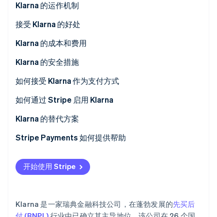
Klarna 的运作机制
初创企业注册
Climate
接受 Klarna 的好处
碳移除
Klarna 的成本和费用
Identity
在线身份验证
Klarna 的安全措施
如何接受 Klarna 作为支付方式
如何通过 Stripe 启用 Klarna
Stripe Sessions 2026
Klarna 的替代方案
了解 Stripe 如何为 AI 构建经济基础设施。
立即观看
北美
Stripe Payments 如何提供帮助
欧洲
开始使用 Stripe
亚太地区
Klarna 是一家瑞典金融科技公司，在蓬勃发展的
先买后
付 (BNPL)
行业中已确立其主导地位。该公司在 26 个国