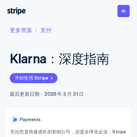
更多资源
支付
按企业阶段
文档
学习
支付
营收
资金管理
平台
易市
大型企业
Stripe 文档
博客
Payments
Billing
Treasury
初创企业
API 参考文档
客户案例
Klarna：深度指南
在线支付
经常性收入
Con
库与 SDK
指南
企业财务
Managed
Metronome
Stripe Apps
Payments
按用量计费
Global
平台
备案商家解决
Payouts
Subscriptions
Capi
按应用场景
方案
平
开始使用 Stripe
支持
向第三方
订阅管理
Payment links
客户
指南
智能体商务
打款
Invoicing
Trea
加密货币
获取支持
无代码支付
一次性或定期
Capital
平
最后更新日期：2026 年 3 月 31 日
电子商务
接受线上付款
托管支持方案
企业融资
Checkout
账单
嵌入
嵌入式金融
实施预置结账流程
专业服务
预构建支付界
Crypto
Tax
融服
财务自动化
构建平台或交易市场
钱包、稳
面
销售税和增值
Iss
全球化企业
管理订阅
定币发行
Elements
税自动化
实体
Payments
应用内支付
提供按用量计费
灵活的 UI 组件
和发卡基
Crypto
Revenue
虚拟
交易市场
发行稳定币支持的支付卡
Onramp
Payment
Recognition
础设施
公司
资金管理
通过智能体配置和管理服
无论您是快速成长的初创公司，还是全球化企业，Stripe
可嵌入的
methods
会计自动化
平台
务