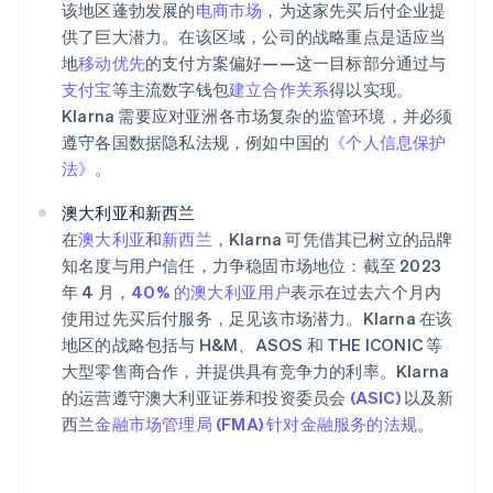
该地区蓬勃发展的
电商市场
，为这家先买后付企业提
供了巨大潜力。在该区域，公司的战略重点是适应当
地
移动优先
的支付方案偏好——这一目标部分通过与
支付宝
等主流数字钱包
建立合作关系
得以实现。
Klarna 需要应对亚洲各市场复杂的监管环境，并必须
遵守各国数据隐私法规，例如中国的
《个人信息保护
法》
。
澳大利亚和新西兰
在
澳大利亚
和
新西兰
，Klarna 可凭借其已树立的品牌
知名度与用户信任，力争稳固市场地位：截至 2023
年 4 月，
40% 的澳大利亚用户
表示在过去六个月内
使用过先买后付服务，足见该市场潜力。Klarna 在该
地区的战略包括与 H&M、ASOS 和 THE ICONIC 等
大型零售商合作，并提供具有竞争力的利率。Klarna
的运营遵守澳大利亚证券和投资委员会
(ASIC)
以及新
西兰
金融市场管理局 (FMA) 针对金融服务的法规
。