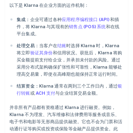
以下是 Klarna 在企业方面的运作机制：
集成：
企业可通过各种
应用程序编程接口 (API)
和插
件，将 Klarna 与其现有的
销售点 (POS) 系统
和在线
平台集成。
处理交易：
当客户在
结账
时选择 Klarna 时，Klarna
将立即
验证其身份
和信用状况。获批后，Klarna 将购
买金额提前支付给企业，并承担未付款的风险。通过
采用分布式架构确保扩张性和可靠性，Klarna 能够处
理高交易量，即使在高峰期也能保持正常运行时间。
结算资金：
Klarna 通常在两到三个工作日内，通过
银
行转账
或
ACH 支付
与企业结算交易金额。
并非所有产品都有资格通过 Klarna 进行融资。例如，
Klarna 不为理发、汽车维修和法律费用等服务或音乐、
电子书和电影等无形商品提供融资。它也不会为门票和活
动通行证等购买或投资或保险等金融产品提供资金。此