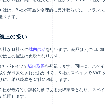
A 社は、B 社が商品を物理的に受け取らずに、フランス
送ります。
務上の扱い
A 社が B 社への
域内供給
を行います。商品は別の EU 
ではこの配送は免税となります。
B 社がドイツで
域内取得
を登録します。同時に、スペイン
取引が簡素化されたおかげで、B 社はスペインで VAT
りに、納税義務を C 社に移転します。
C 社が最終的な課税対象である受取業者となり、スペイン
て処理します。