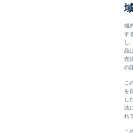
域
する
し
品
売
の
こ
を
し
法
れ
こ