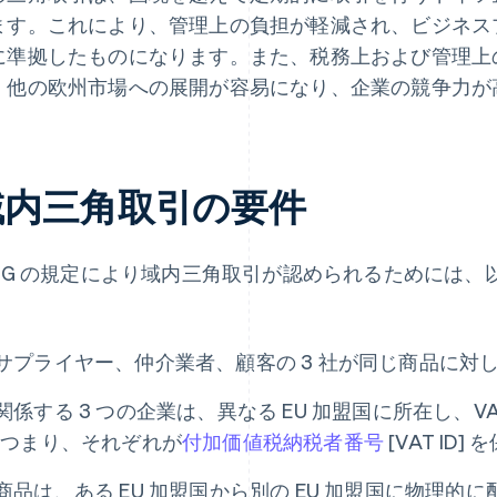
ます。これにより、管理上の負担が軽減され、ビジネス
に準拠したものになります。また、税務上および管理上
、他の欧州市場への展開が容易になり、企業の競争力が
域内三角取引の要件
StG の規定により域内三角取引が認められるためには
。
サプライヤー、仲介業者、顧客の 3 社が同じ商品に対
関係する 3 つの企業は、異なる EU 加盟国に所在し、
(つまり、それぞれが
付加価値税納税者番号
[VAT ID
商品は、ある EU 加盟国から別の EU 加盟国に物理