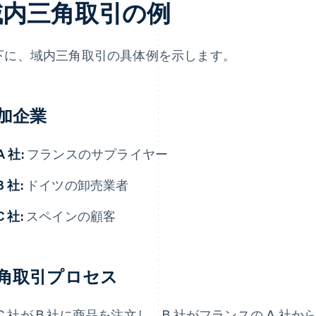
域内三角取引の例
下に、域内三角取引の具体例を示します。
加企業
A 社:
フランスのサプライヤー
B 社:
ドイツの卸売業者
C 社:
スペインの顧客
角取引プロセス
C 社が B 社に商品を注文し、B 社がフランスの A 社