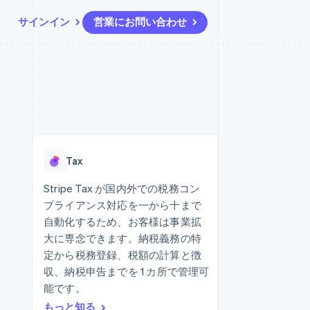
サインイン
営業にお問い合わせ
リソース
エコシステム
お問い合わせ
ームとマーケット
その他
アプリへの導入
パートナー
営業にお問い合わせ
Product roadmap
ス
コードサンプル
Stripe App Marketplace
パートナーになる
今後の予定を確認
開発者のブログ
ーム決済の構築
ャー
API ステータス
Radar
不正防止
Tax
ンメント
Atlas
スタートアップの企業設立
Stripe Tax が国内外での税務コン
プライアンス対応を一から十まで
Climate
カーボンリムーバル
自動化するため、お客様は事業拡
大に専念できます。納税義務の特
Identity
オンライン本人確認
定から税務登録、税額の計算と徴
収、納税申告までを 1 カ所で管理可
能です。
もっと知る