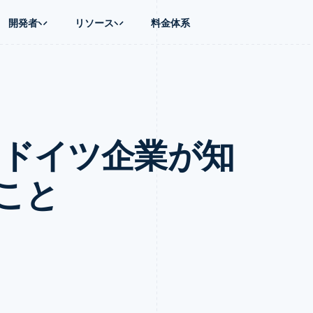
開発者
リソース
料金体系
ース別
ガイド
業種別
会社
資金管理
プラットフォ
プレイス
ンティックコマース
に問い合わせる
オンライン決済を受け付け
AI 企業
製品ロードマップ
Global Payouts
ス / ECサイト
ートプラン
構築済みの決済を実装
クリエイターエコノミ―
Sessions 年次カンファレン
第三者への入金
Connect
金融
ッショナルサービス
プラットフォームまたはマーケットプレイスを構築する
ゲーム
採用情報
プラットフォ
 ドイツ企業が知
財務関連
ホスピタリティ、旅行、レジ
ニュースルーム
ルビジネス
サブスクリプションを管理
保険
Stripe Press
内決済
従量課金請求を提供
メディアおよびエンターテイ
の管理
トプレイス
ステーブルコイン担保型のカードを発行
こと
理
エージェントによるサービスのプロビジョニングと管理
非営利団体
フォーム
プロフェッショナルサービス
パブリックセクター
動計算
小売業
on