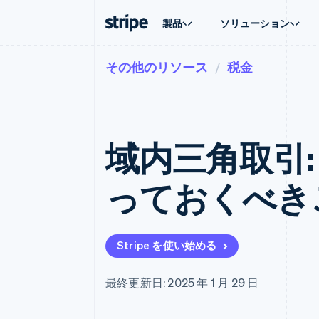
製品
ソリューション
その他のリソース
税金
企業規模別
ドキュメント
学ぶ
ユースケ
サポート
支払い
収益
大企業向け
Stripe のドキュメント
ブログ
エージェ
サポート
Payments
Billing
スタートアップ向け
API リファレンス
導入事例
E コマー
管理サポ
オンライン決済
経常収益
ライブラリと SDK
ガイド
埋込型
プロフェ
Managed Payments
Metronome
Stripe Apps
域内三角取引:
請求・
マーチャントオブレコードソリ
従量課金
グローバ
ューション
サブスクリプション
アプリ
サブスクリプション
Payment links
マーケッ
っておくべき
コーディング不要の決済ページ
Invoicing
資金管
1 回限りまたは継続
Checkout
プラット
構築済み決済 UI
Tax
SaaS
消費税と VAT の自
Elements
柔軟な UI コンポーネント
Revenue Recogniti
Stripe を使い始める
会計管理の自動化
決済手段
125 以上の決済手段を利用可能
Stripe Sigma
カスタムレポート
Terminal
最終更新日: 2025 年 1 月 29 日
対面支払い
Data Pipeline
データの同期
Authorization Boost
決済成功率の最適化