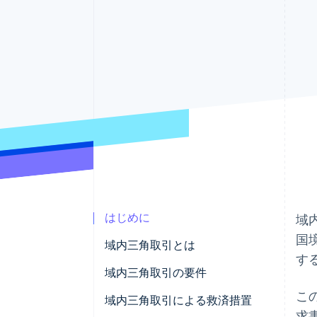
Link
スピーディーな決済
はじめに
域
国
域内三角取引とは
す
域内三角取引の要件
こ
域内三角取引による救済措置
求