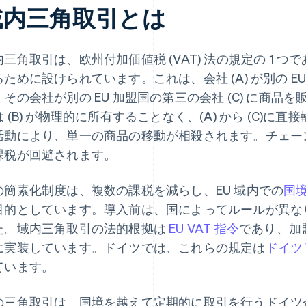
域内三角取引とは
内三角取引は、欧州付加価値税 (VAT) 法の規定の 1 
ために設けられています。これは、会社 (A) が別の EU 
、その会社が別の EU 加盟国の第三の会社 (C) に商
は (B) が物理的に所有することなく、(A) から (C)
活動により、単一の商品の移動が相殺されます。チェー
課税が回避されます。
の簡素化制度は、複数の課税を減らし、EU 域内での
国
目的としています。導入前は、国によってルールが異な
た。域内三角取引の法的根拠は
EU VAT 指令
であり、加
に実装しています。ドイツでは、これらの規定は
ドイツ 
ています。
の三角取引は、国境を越えて定期的に取引を行うドイツ