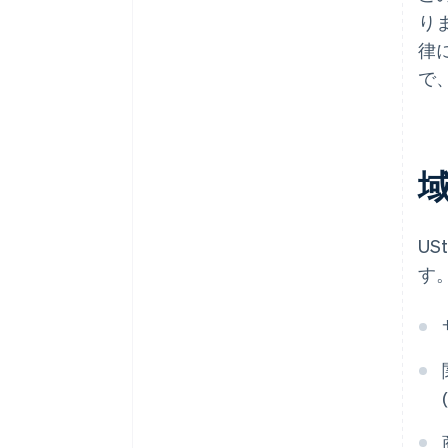
り
律
で
U
す