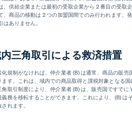
は、供給企業または最初の受取企業から 2 番目の受取
て、商品の移動は 2 つの加盟国間でのみ行われます。
引はありません。
域内三角取引による救済措置
素化規制がなければ、仲介業者 (B) は通常、商品の販
ります。これは、域内での商品取得と課税対象となる国
角取引制度により、仲介業者 (B) は、販売国ですでに VA
税義務を移転することができます。これにより、(B) はそ
放されます。