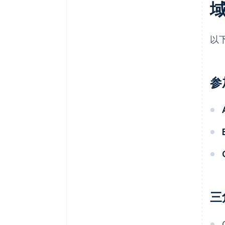
以
参
三