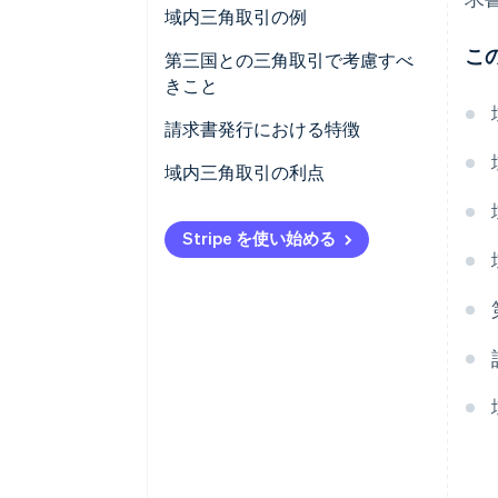
域内三角取引の例
こ
参加企業
第三国との三角取引で考慮すべ
きこと
三角取引プロセス
請求書発行における特徴
税務上の扱い
A 社
域内三角取引の利点
B 社
Stripe を使い始める
C 社