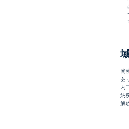
簡
あ
内三
納
解