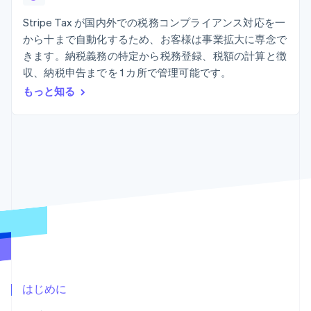
Recognition
ポーネント
SaaS
従量課金請求を提供
決済手段
製品ロードマップ
Stripe Tax が国内外での税務コンプライアンス対応を一
ステーブルコイン担保型
会計管理の
125 以上の決
Sessions 年次カンファ
のカードを発行
から十まで自動化するため、お客様は事業拡大に専念で
自動化
済手段を利用
レンス
エージェントによるサー
Stripe
きます。納税義務の特定から税務登録、税額の計算と徴
可能
Terminal
採用情報
ビスのプロビジョニング
Sigma
業種別
対面支払い
ニュースルーム
収、納税申告までを 1 カ所で管理可能です。
と管理
カスタムレ
Authorization
Stripe Press
もっと知る
ポート
Boost
AI 企業
Data
決済成功率の
クリエイターエコノミ―
Pipeline
最適化
ゲーム
リソース
データの同
Link
ホスピタリティ、旅行、
お問い合わせ
期
スピーディー
レジャー
な決済
保険
アプリへの導入
営業にお問い合わせ
メディアおよびエンター
コードサンプル
パートナーになる
テインメント
開発者のブログ
非営利団体
API ステータス
プロフェッショナルサー
その他
ビス
Product roadmap
パブリックセクター
今後の予定を確認
小売業
Radar
不正防止
はじめに
エコシステム
Atlas
スタートアップの企業設立