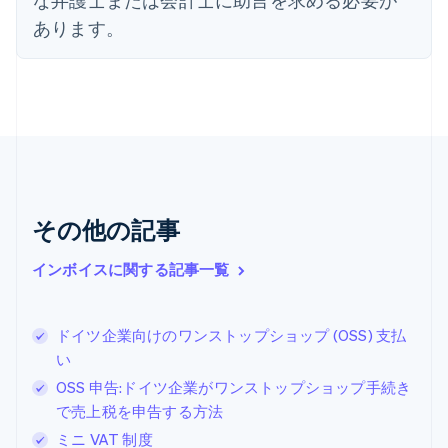
オーストリア
あります。
Deutsch
English
オランダ
Nederlands
English
カナダ
English
Français
キプロス
English
ギリシア
English
その他の記事
クロアチア
English
Italiano
ジブラルタル
インボイスに関する記事一覧
English
シンガポール
English
简体中文
ドイツ企業向けのワンストップショップ (OSS) 支払
スイス
い
Deutsch
Français
Italiano
English
OSS 申告:ドイツ企業がワンストップショップ手続き
スウェーデン
Svenska
English
で売上税を申告する方法
スペイン
ミニ VAT 制度
Español
English