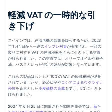
軽減 VAT の一時的な引
き下げ
スペインでは、経済危機の影響を緩和するため、2023
年 1 月 1 日から一連の
インフレ対策
が実施され、一部の
製品に対する VAT の軽減税率をさらに引き下げる措置
が取られました。この措置では、オリーブオイルや種子
油、パスタといった特定の製品が対象となっています。
これらの製品はもともと 10% の VAT の軽減税率が適用
されていましたが、経済状況や
ロシアによるウクライナ
侵攻
を背景とした
小麦価格の高騰
を受け、5% に引き下
げられました。
2024 年 6 月 25 日に開催された閣僚理事会では、
新た