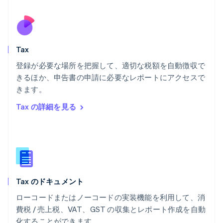
フランス
Français
English
ブルガリア
English
Tax
ベルギー
Nederlands
Français
Deutsch
English
登録が必要な場所を把握して、適切な税額を自動徴収で
ポーランド
きるほか、申告書の申請に必要なレポートにアクセスで
English
きます。
ポルトガル
Português
English
Tax の詳細を見る
マルタ
English
マレーシア
English
简体中文
メキシコ
Español
English
ラトビア
Tax のドキュメント
English
リトアニア
ローコードまたはノーコードの実装機能を利用して、消
English
費税 / 売上税、VAT、GST の収集とレポート作成を自動
リヒテンシュタイン
化することができます。
Deutsch
English