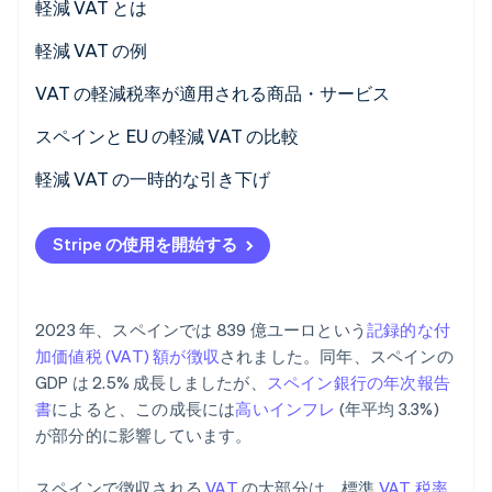
軽減 VAT とは
パートナー
Climate
Stripe App Marketplace
軽減 VAT の例
カーボンリムーバル
Identity
VAT の軽減税率が適用される商品・サービス
オンライン本人確認
スペインと EU の軽減 VAT の比較
軽減 VAT の一時的な引き下げ
Stripe Sessions 2026
Stripe の使用を開始する
Stripe が AI の経済インフラをどのように構築しているかを
ご覧ください。
こちらをご覧ください
2023 年、スペインでは 839 億ユーロという
記録的な付
加価値税 (VAT) 額が徴収
されました。同年、スペインの
GDP は 2.5% 成長しましたが、
スペイン銀行の年次報告
書
によると、この成長には
高いインフレ
(年平均 3.3%)
が部分的に影響しています。
スペインで徴収される
VAT
の大部分は、標準
VAT 税率