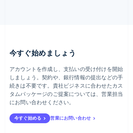
スロバキア
English
スロベニア
English
Italiano
タイ
ไทย
English
チェコ共和国
English
今すぐ始めましょう
デンマーク
English
ドイツ
アカウントを作成し、支払いの受け付けを開始
Deutsch
English
しましょう。契約や、銀行情報の提出などの手
ニュージーランド
続きは不要です。貴社ビジネスに合わせたカス
English
ノルウェー
タムパッケージのご提案については、営業担当
English
にお問い合わせください。
ハンガリー
English
フィンランド
今すぐ始める
営業にお問い合わせ
English
Svenska
ブラジル
Português
English