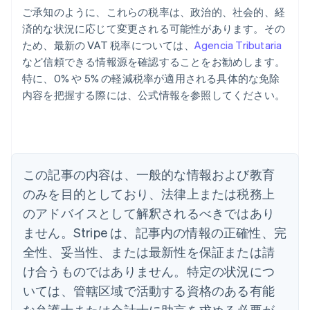
ご承知のように、これらの税率は、政治的、社会的、経
済的な状況に応じて変更される可能性があります。その
ため、最新の VAT 税率については、
Agencia Tributaria
など信頼できる情報源を確認することをお勧めします。
特に、0% や 5% の軽減税率が適用される具体的な免除
内容を把握する際には、公式情報を参照してください。
アイルランド
English
アメリカ
English
Español
简体中文
アラブ首長国連邦
この記事の内容は、一般的な情報および教育
English
イギリス
のみを目的としており、法律上または税務上
English
のアドバイスとして解釈されるべきではあり
イタリア
Italiano
English
ません。Stripe は、記事内の情報の正確性、完
インド
全性、妥当性、または最新性を保証または請
English
エストニア
け合うものではありません。特定の状況につ
English
いては、管轄区域で活動する資格のある有能
オーストラリア
な弁護士または会計士に助言を求める必要が
English