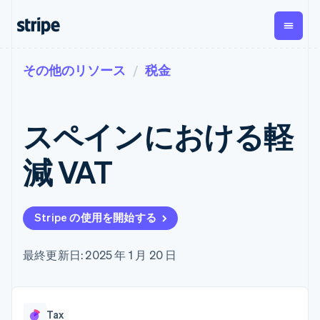
その他のリソース
税金
企業規模別
ドキュメント
学ぶ
支払い
収益
資金管
プラッ
理
フォー
大企業向け
Stripe のドキュメント
ブログ
とマー
Payments
Billing
スタートアップ向け
API リファレンス
導入事例
スペインにおける軽
オンライン決
経常収益
ットプ
Global
ライブラリと SDK
ガイド
済
Metronome
Payouts
イス
Stripe Apps
Managed
減 VAT
従量課金
Payments
第三者
Connec
ユースケース別
マーチャント
サブスクリ
への入
サポート
プション
オブレコード
金
プラッ
ガイド
エージェンティックコマ
サブスクリ
ソリューショ
Payment links
フォー
ース
サポートに問い合わせる
プションの
Stripe の使用を開始する
ン
決済の
E コマース / ECサイト
オンライン決済を受け付
管理サポートプラン
コーディング
管理
Invoicing
築
埋込型金融
け
プロフェッショナルサー
1 回限りまた
不要の決済ペ
請求・財務関連
構築済みの決済を実装
ビス
最終更新日: 2025 年 1 月 20 日
は継続
ージ
Checkout
グローバルビジネス
プラットフォームまたは
構築済み決済
Tax
アプリ内決済
マーケットプレイスを構
消費税と
UI
マーケットプレイス
築する
VAT の自動
Elements
資金管理
サブスクリプションを管
柔軟な UI コン
計算
Revenue
会社
Tax
プラットフォーム
理