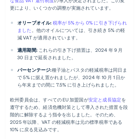
な食品 VAT 還付制度
の導入が決定されました。この変
更により、いくつかの調整が実施されています。
オリーブオイル:
税率が 5% から 0% に引き下げられ
ました
。他のオイルについては、引き続き 5% の軽
減 VAT が適用されています。
適用期間:
これらの引き下げ措置は、2024 年 9 月
30 日まで延長されました。
パーセンテージ:
種子油とパスタの軽減税率は同日ま
で 5% に据え置かれましたが、2024 年 10 月 1 日か
ら年末までの間に 7.5% に引き上げられました。
欧州委員会は、すべての EU 加盟国が
安定と成長協定
を
遵守するため、経済危機対策として導入された措置を段
階的に解除するよう指令を出しました。そのため、
2025 年以降、VAT の軽減税率は元の標準税率である
10% に戻る見込みです。