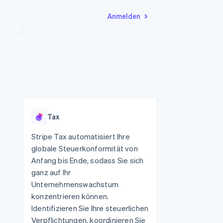
Anmelden
Ressourcen
Ecosystem
Kontakt
nd Marktplätze
Mehr
App-Integrationen
Partner
Sales-Team kontaktieren
Product roadmap
Code-Beispiele
Stripe App-Marktplatz
Partner werden
Ausblick
 Plattformen
Entwickler-Blog
 platforms
eit
API-Status
Radar
Betrugsprävention
eistungen
Tax
Atlas
onen
virtuelle Karten
Start-up-Gründung
Stripe Tax automatisiert Ihre
globale Steuerkonformität von
Climate
CO₂-Entnahme
Anfang bis Ende, sodass Sie sich
ganz auf Ihr
Identity
Online-Identitätsprüfung
Unternehmenswachstum
konzentrieren können.
Identifizieren Sie Ihre steuerlichen
Verpflichtungen, koordinieren Sie