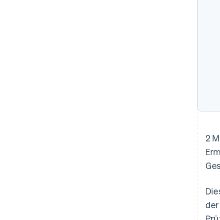
2 M
Erm
Ges
Die
der
Prü