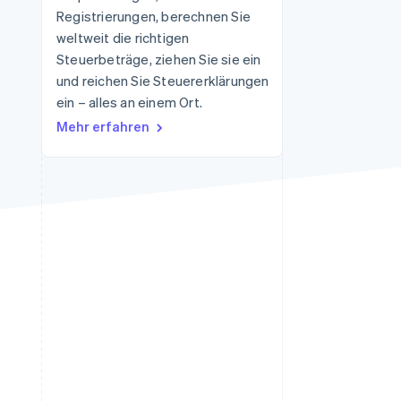
Registrierungen, berechnen Sie
weltweit die richtigen
Steuerbeträge, ziehen Sie sie ein
Stripe-Sessions 2026
Erfahren Sie, wie Stripe
und reichen Sie Steuererklärungen
Lösungen für die
ein – alles an einem Ort.
Wirtschaftsinfrastruktur
Mehr erfahren
für KI aufbaut.
Jetzt ansehen