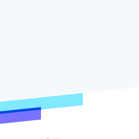
Optimierung der
Datensynchronisier
Autorisierungsraten
Link
Beschleunigter Bezahlvorgang
Financial Connections
Verbundene Finanzdaten