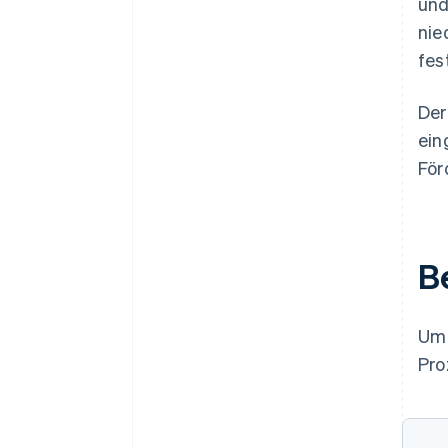
und
nie
fes
Der
ein
För
B
Um 
Pro