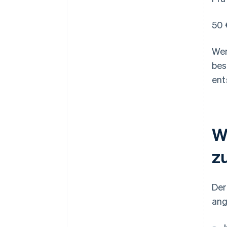
50 
Wen
bes
ent
W
z
Der
ang