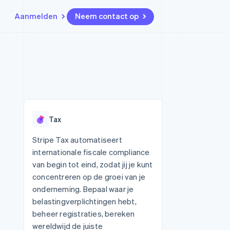
Aanmelden
Neem contact op
Bronnen
Ecosysteem
Contact
marktplaatsen
Meer
App-integraties
Partners
Neem contact op
Product roadmap
Voorbeelden van code
Stripe App Marketplace
Partner worden
Ontdek wat er in het verschiet
or platforms
Developerblog
ligt
r platforms
API-status
financiële
Radar
Tax
Fraudepreventie
tuele kaarten
Atlas
ing
Stripe Tax automatiseert
Oprichting van een start-up
internationale fiscale compliance
Climate
van begin tot eind, zodat jij je kunt
CO₂-verwijdering
concentreren op de groei van je
Identity
onderneming. Bepaal waar je
Online identiteitsverificatie
belastingverplichtingen hebt,
beheer registraties, bereken
wereldwijd de juiste