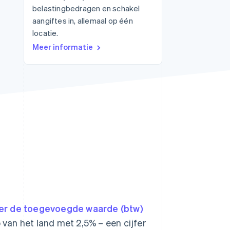
belastingbedragen en schakel
aangiftes in, allemaal op één
locatie.
Stripe Sessions 2026
Meer informatie
Ontdek hoe Stripe de
economische
infrastructuur voor AI
bouwt.
Nu bekijken
ver de toegevoegde waarde (btw)
p van het land met 2,5% – een cijfer