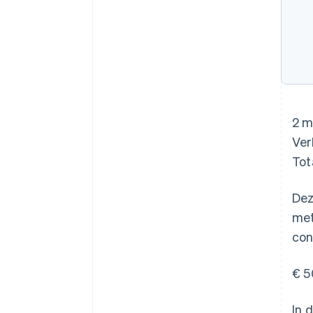
2 m
Ver
Tot
Dez
met
con
€ 5
In 