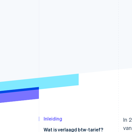
Link
Versneld afrekenen
Financial Connections
Data gekoppelde rekeningen
Inleiding
In 
van
Wat is verlaagd btw-tarief?