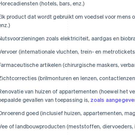
Horecadiensten (hotels, bars, enz.)
Elk product dat wordt gebruikt om voedsel voor mens of
enz.)
Nutsvoorzieningen zoals elektriciteit, aardgas en biob
Vervoer (internationale vluchten, trein- en metrotickets,
Farmaceutische artikelen (chirurgische maskers, verban
Zichtcorrecties (brilmonturen en lenzen, contactlenzen 
Renovatie van huizen of appartementen (hoewel het ver
bepaalde gevallen van toepassing is,
zoals aangegeve
Onroerend goed (inclusief huizen, appartementen, mag
Vee of landbouwproducten (meststoffen, diervoeders, i