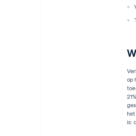
W
Ver
op 
toe
21%
ges
het
is: