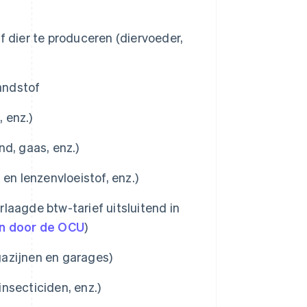
 dier te produceren (diervoeder,
randstof
 enz.)
d, gaas, enz.)
en lenzenvloeistof, enz.)
laagde btw-tarief uitsluitend in
n door de OCU
)
azijnen en garages)
nsecticiden, enz.)