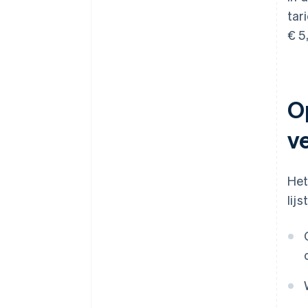
tar
€ 5
O
v
Het
lijst