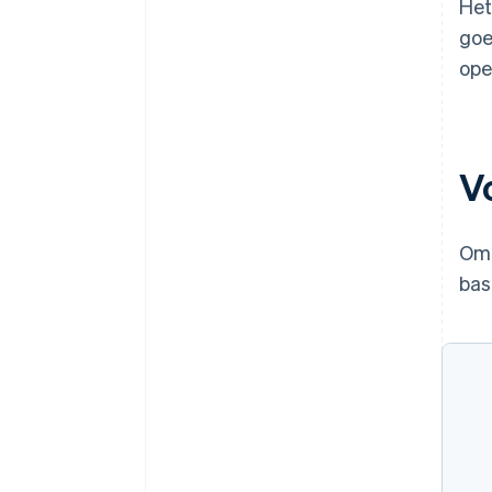
Het
goe
ope
V
Om 
bas