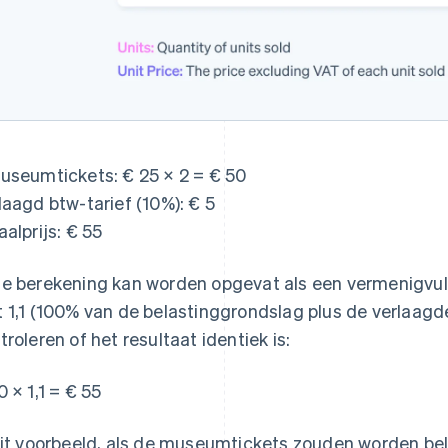
useumtickets: € 25 × 2 = € 50
laagd btw-tarief (10%): € 5
aalprijs: € 55
e berekening kan worden opgevat als een vermenigvul
 1,1 (100% van de belastinggrondslag plus de verlaagd
troleren of het resultaat identiek is:
0 × 1,1 = € 55
dit voorbeeld, als de museumtickets zouden worden be