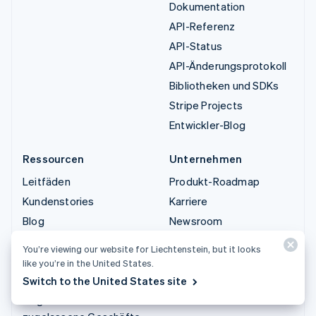
Dokumentation
API-Referenz
API-Status
API-Änderungsprotokoll
Bibliotheken und SDKs
Stripe Projects
Entwickler-Blog
Ressourcen
Unternehmen
Leitfäden
Produkt-Roadmap
Kundenstories
Karriere
Blog
Newsroom
Gemeinde
Stripe Press
You’re viewing our website for Liechtenstein, but it looks
Stripe Sessions
Sales-Team kontaktieren
like you’re in the United States.
Datenschutz und AGB
Switch to the United States site
Eingeschränkte und nicht