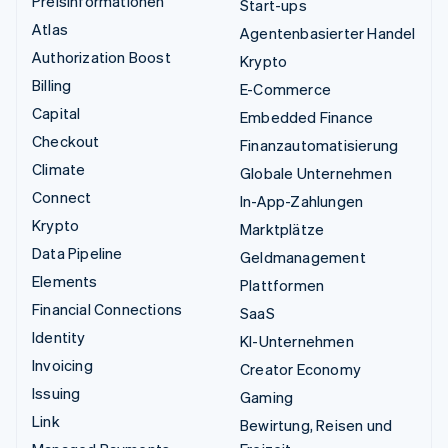
Preisinformationen
Start-ups
Atlas
Agentenbasierter Handel
Authorization Boost
Krypto
Billing
E-Commerce
Capital
Embedded Finance
Checkout
Finanzautomatisierung
Climate
Globale Unternehmen
Connect
In-App-Zahlungen
Krypto
Marktplätze
Data Pipeline
Geldmanagement
Elements
Plattformen
Financial Connections
SaaS
Identity
KI-Unternehmen
Invoicing
Creator Economy
Issuing
Gaming
Link
Bewirtung, Reisen und