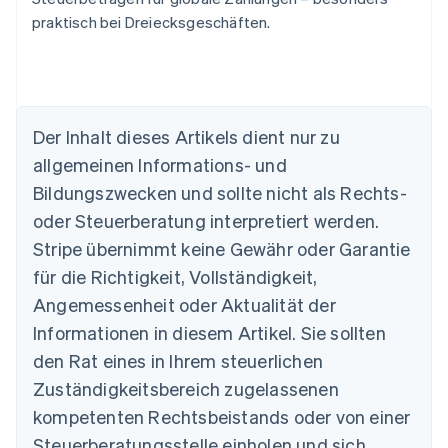
praktisch bei Dreiecksgeschäften.
Der Inhalt dieses Artikels dient nur zu
allgemeinen Informations- und
Bildungszwecken und sollte nicht als Rechts-
oder Steuerberatung interpretiert werden.
Australien
English
Stripe übernimmt keine Gewähr oder Garantie
Belgien
für die Richtigkeit, Vollständigkeit,
Nederlands
Français
Deutsch
English
Brasilien
Angemessenheit oder Aktualität der
Português
English
Informationen in diesem Artikel. Sie sollten
Bulgarien
den Rat eines in Ihrem steuerlichen
English
Dänemark
Zuständigkeitsbereich zugelassenen
English
kompetenten Rechtsbeistands oder von einer
Deutschland
Steuerberatungsstelle einholen und sich
Deutsch
English