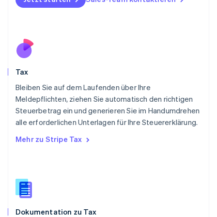
Österreich
Deutsch
English
Polen
English
Portugal
Português
English
Rumänien
Tax
English
Schweden
Bleiben Sie auf dem Laufenden über Ihre
Svenska
English
Meldepflichten, ziehen Sie automatisch den richtigen
Schweiz
Steuerbetrag ein und generieren Sie im Handumdrehen
Deutsch
Français
Italiano
English
alle erforderlichen Unterlagen für Ihre Steuererklärung.
Singapur
English
简体中文
Mehr zu Stripe Tax
Slowakei
English
Slowenien
English
Italiano
Sonderverwaltungsregion Hongkong,
China
English
简体中文
Dokumentation zu Tax
Spanien