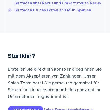
Leitfaden über Nexus und Umsatzsteuer-Nexus
Kroatien
English
Italiano
Leitfaden für das Formular 349 in Spanien
Lettland
English
Liechtenstein
Deutsch
English
Litauen
English
Luxemburg
Français
Deutsch
English
Malaysia
Startklar?
English
简体中文
Malta
English
Erstellen Sie direkt ein Konto und beginnen Sie
Mexiko
mit dem Akzeptieren von Zahlungen. Unser
Español
English
Sales-Team berät Sie gerne und gestaltet für
Neuseeland
Sie ein individuelles Angebot, das ganz auf Ihr
English
Niederlande
Unternehmen abgestimmt ist.
Nederlands
English
Norwegen
English
Jetzt starten
Sales-Team kontaktieren