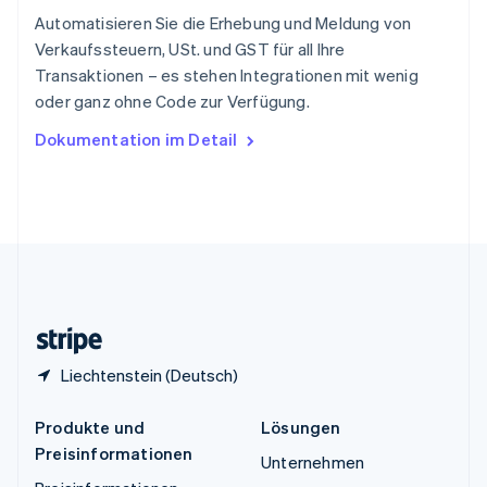
Español
English
Automatisieren Sie die Erhebung und Meldung von
Thailand
Verkaufssteuern, USt. und GST für all Ihre
ไทย
English
Transaktionen – es stehen Integrationen mit wenig
Tschechische Republik
oder ganz ohne Code zur Verfügung.
English
Ungarn
Dokumentation im Detail
English
Vereinigte Arabische Emirate
English
Vereinigte Staaten
English
Español
简体中文
Vereinigtes Königreich
English
Zypern
English
Liechtenstein (Deutsch)
Produkte und
Lösungen
Preisinformationen
Unternehmen