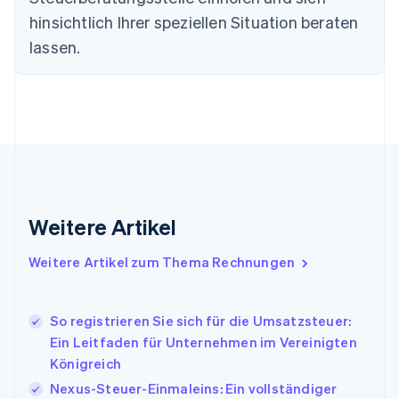
Estland
hinsichtlich Ihrer speziellen Situation beraten
English
lassen.
Festlandchina
简体中文
English
Finnland
English
Svenska
Frankreich
Français
English
Gibraltar
English
Griechenland
English
Weitere Artikel
Indien
English
Weitere Artikel zum Thema Rechnungen
Irland
English
Italien
So registrieren Sie sich für die Umsatzsteuer:
Italiano
English
Japan
Ein Leitfaden für Unternehmen im Vereinigten
日本語
English
Königreich
Kanada
Nexus-Steuer-Einmaleins: Ein vollständiger
English
Français