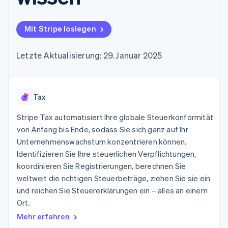
Data Pipeline
Geldmanagement
Marktplatz auf
Zugriff auf mehr als
Datensynchronisierung
Produkt-Roadmap
Plattformen
Grundlagen der
125
Stripe Sessions
SaaS
Abonnementverwaltung
Mit Stripe loslegen
Terminal
Karriere
Zahlungen vor Ort
Newsroom
So setzen Sie
Authorization
Stripe Press
nutzungsbasierte
Letzte Aktualisierung: 29. Januar 2025
Boost
Abrechnung um
Nach Branche
Optimierung der
Stablecoin-gestützte
Autorisierungsraten
Karten ausgeben: So
Link
KI-Unternehmen
Kontakt
geht´s
Beschleunigter
Tax
Creator Economy
Bereitstellung und
Bezahlvorgang
Gaming
Verwaltung von
Sales-Team
Financial
Bewirtung, Reisen und
Stripe Tax automatisiert Ihre globale Steuerkonformität
Diensten mit Agenten
kontaktieren
Connections
Freizeit
Partner werden
von Anfang bis Ende, sodass Sie sich ganz auf Ihr
Verbundene
Versicherungen
Unternehmenswachstum konzentrieren können.
Medien und
Finanzdaten
Unterhaltung
Identifizieren Sie Ihre steuerlichen Verpflichtungen,
Ressourcen
Gemeinnützige
koordinieren Sie Registrierungen, berechnen Sie
Organisationen
weltweit die richtigen Steuerbeträge, ziehen Sie sie ein
Fachdienstleistungen
App-Integrationen
Mehr
Öffentlicher Sektor
Code-Beispiele
und reichen Sie Steuererklärungen ein – alles an einem
Product roadmap
Einzelhandel
Entwickler-Blog
Ort.
Ausblick
API-Status
Mehr erfahren
Radar