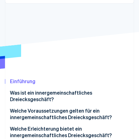
Betrugsprävention
Ecosystem
Atlas
Start-up-Gründung
Partner
Stripe App-Marktplatz
Climate
CO₂-Entnahme
Stripe-Sessions 2026
Erfahren Sie, wie Stripe Lösungen für die Wirtschaft
Jetzt ansehen
Einführung
Was ist ein innergemeinschaftliches
Dreiecksgeschäft?
Welche Voraussetzungen gelten für ein
innergemeinschaftliches Dreiecksgeschäft?
Welche Erleichterung bietet ein
innergemeinschaftliches Dreiecksgeschäft?