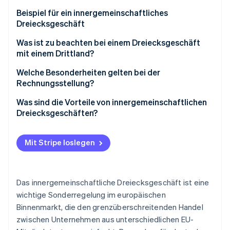
Beispiel für ein innergemeinschaftliches
Dreiecksgeschäft
Beteiligte Unternehmen
Was ist zu beachten bei einem Dreiecksgeschäft
mit einem Drittland?
Ablauf des Dreiecksgeschäfts
Welche Besonderheiten gelten bei der
Steuerliche Behandlung
Rechnungsstellung?
Unternehmen A
Was sind die Vorteile von innergemeinschaftlichen
Dreiecksgeschäften?
Unternehmen B
Unternehmen C
Mit Stripe loslegen
Das innergemeinschaftliche Dreiecksgeschäft ist eine
wichtige Sonderregelung im europäischen
Binnenmarkt, die den grenzüberschreitenden Handel
zwischen Unternehmen aus unterschiedlichen EU-