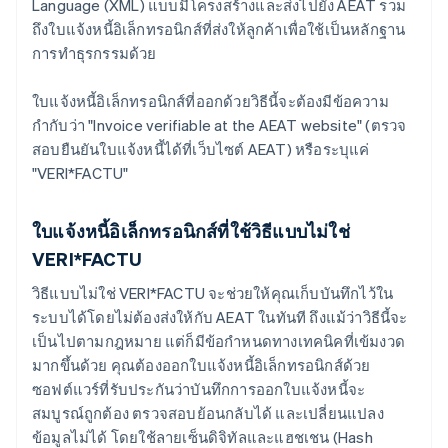
Language (XML) แบบมีโครงสร้างและส่งไปยัง AEAT รวม
ถึงใบแจ้งหนี้อิเล็กทรอนิกส์ที่ส่งให้ลูกค้าเพื่อใช้เป็นหลักฐาน
การทำธุรกรรมด้วย
ใบแจ้งหนี้อิเล็กทรอนิกส์ที่ออกด้วยวิธีนี้จะต้องมีข้อความ
กำกับว่า "Invoice verifiable at the AEAT website" (ตรวจ
สอบยืนยันใบแจ้งหนี้ได้ที่เว็บไซต์ AEAT) หรือระบุแค่
"VERI*FACTU"
ใบแจ้งหนี้อิเล็กทรอนิกส์ที่ใช้วิธีแบบไม่ใช่
VERI*FACTU
วิธีแบบไม่ใช่ VERI*FACTU จะช่วยให้คุณเก็บบันทึกไว้ใน
ระบบได้โดยไม่ต้องส่งให้กับ AEAT ในทันที ถึงแม้ว่าวิธีนี้จะ
เป็นไปตามกฎหมาย แต่ก็มีข้อกำหนดทางเทคนิคที่เข้มงวด
มากขึ้นด้วย คุณต้องออกใบแจ้งหนี้อิเล็กทรอนิกส์ด้วย
ซอฟต์แวร์ที่รับประกันว่าบันทึกการออกใบแจ้งหนี้จะ
สมบูรณ์ถูกต้อง ตรวจสอบย้อนกลับได้ และเปลี่ยนแปลง
ข้อมูลไม่ได้ โดยใช้ลายเซ็นดิจิทัลและแฮชเชน (Hash