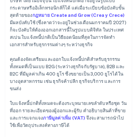
บริษัท โดยในปัจจุบัน ใบแจ้งหนี้ปกติอาจอยู่ในรูปแบบ
กระดาษหรืออิเล็กทรอนิกส์ก็ได้ แต่เมื่อระเบียบข้อบังคับขั้น
สุดท้ายของ
กฎหมาย Create and Grow (Crea y Crece)
มีผลบังคับใช้ (ซึ่งคาดว่าจะอยู่ในช่วงเดือนมกราคมปี 2027)
ก็จะบังคับให้ต้องออกเอกสารนี้ในรูปแบบดิจิทัล ในประเทศ
สเปน ใบแจ้งหนี้ปกติเป็นวิธียอดนิยมที่สุดในการจัดทำ
เอกสารสำหรับธุรกรรมต่างๆ ระหว่างธุรกิจ
คุณต้องจัดเตรียมและออกใบแจ้งหนี้ปกติสำหรับธุรกรรม
ทั้งหมดที่เป็นแบบ B2G (ระหว่างธุรกิจกับรัฐบาล), B2B และ
B2C ที่มีมูลค่าเกิน 400 ยูโร ซึ่งขยายเป็น 3,000 ยูโรได้ใน
บางอุตสาหกรรม เช่น ธุรกิจค้าปลีก ธุรกิจบริการ และการ
ขนส่ง
ใบแจ้งหนี้ปกติทั้งหมดจะต้องระบุหมายเลขลำดับหรือชุด วัน
ที่ออก รายละเอียดของผู้ออกและผู้รับ คำอธิบายสินค้าที่ขาย
และการแจกแจง
ภาษีมูลค่าเพิ่ม (VAT)
จึงจะสามารถนำไป
ใช้เพื่อวัตถุประสงค์ทางภาษีได้