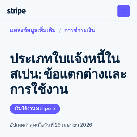
แหล่งข้อมูลเพิ่มเติม
การชำระเงิน
ตามขั้น
เอกสารประกอบ
เรียนรู้
การชำระเงิน
รายรับ
การ
แพลตฟอ
จัดการ
และ
องค์กร
Stripe Docs
บล็อก
เงิน
มาร์เก็ต
Payments
Billing
ธุรกิจสตาร์ทอัพ
ข้อมูลอ้างอิงเกี่ยวกับ API
เรื่องราวจากลูกค้า
ประเภทใบแจ้งหนี้ใน
การชำระเงิน
รายรับตาม
เพลส
ไลบรารีและ SDK
คู่มือ
ออนไลน์
แบบแผนล่วง
Stripe Apps
Global
Payment links
หน้า
Metronome
Payouts
Conne
สเปน: ข้อแตกต่างและ
การชำร
ตามกรณีใช้งาน
การชำระเงิน
การเรียกเก็บ
เบิกจ่าย
เงินสำห
การสนับสนุน
แบบไม่ต้อง
เงินตามการ
ให้กับ
การใช้งาน
แพลตฟอ
คู่มือ
การค้าแบบใช้เอเจนต์
เขียนโค้ด
Checkout
ใช้งาน
การชำระเงิน
บุคคลที่
อีคอมเมิร์ซ
รับการสนับสนุน
UI การชำระ
ตามรอบบิล
สาม
บริการทางการเงินที่ผสาน
รับการชำระเงินออนไลน์
แพ็กเกจการสนับสนุนที่ได้
การจัดการ
เงินสำเร็จรูป
รวมในตัว
ติดตั้งใช้งานการชำระเงิน
รับการจัดการ
การชำระเงิน
Elements
เริ่มใช้งาน Stripe
การทำงานอัตโนมัติด้าน
สำเร็จรูป
บริการเฉพาะทาง
องค์ประกอบ UI
ตามรอบบิล
Invoicing
การเงิน
สร้างแพลตฟอร์มหรือ
ครั้งเดียวหรือ
ที่ยืดหยุ่น
ธุรกิจทั่วโลก
มาร์เก็ตเพลส
ตามแบบแผน
วิธีการชำระ
อัปเดตล่าสุดเมื่อวันที่ 29 เมษายน 2026
การชำระเงินในแอป
จัดการการชำระเงินตาม
เงิน
ล่วงหน้า
Tax
มาร์เก็ตเพลส
รอบบิล
เข้าถึงได้
คิดภาษีการ
บริษัท
การจัดการเงิน
เสนอการเรียกเก็บเงินตาม