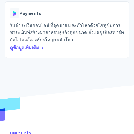
มากกว่า 125
ขายและ VAT
แพลตฟอร์ม
การใช้งาน
รายการ
Authorization
อัตโนมัติ
Revenue
แผนงานผลิตภัณฑ์
SaaS
ออกบัตรที่มีสเตเบิลคอยน์
Boost
Recognition
Payments
การประชุมประจำปีแบบ
รองรับอยู่
ยกระดับการ
เซสชัน
จัดเตรียมและจัดการ
ระบบ
ยอมรับการ
รับชำระเงินออนไลน์ ที่จุดขาย และทั่วโลกด้วยโซลูชันการ
ตำแหน่งงาน
บริการด้วยเอเจนต์
อัตโนมัติ
ชำระเงิน
Link
ห้องข่าว
ชำระเงินที่สร้างมาสำหรับธุรกิจทุกขนาด ตั้งแต่ธุรกิจสตาร์ท
ตามอุตสาหกรรม
การชำระเงินที่
สำหรับการ
Stripe
Stripe Press
อัพไปจนถึงองค์กรใหญ่ระดับโลก
Sigma
รวดเร็วขึ้น
ทำบัญชี
รายงานที่
บริษัท AI
ดูข้อมูลเพิ่มเติม
แหล่งข้อมูล
ออกแบบเอง
แวดวงครีเอเตอร์
Data
เกม
การติดต่อ
Pipeline
การบริการ การเดินทาง
การเชื่อมต่อการทำงาน
การซิงค์
และสันทนาการ
แอป
ติดต่อฝ่ายขาย
ข้อมูล
ประกันภัย
ตัวอย่างโค้ด
สมัครเป็นพาร์ทเนอร์
สื่อและความบันเทิง
บล็อกของนักพัฒนา
องค์กรไม่แสวงผลกำไร
สถานะ API
บริการเฉพาะทาง
ภาครัฐ
เพิ่มเติม
ธุรกิจค้าปลีก
Product roadmap
ดูสิ่งที่กำลังจะมาถึง
Radar
ระบบนิเวศ
การป้องกันการฉ้อโกง
บทแนะนำ
Atlas