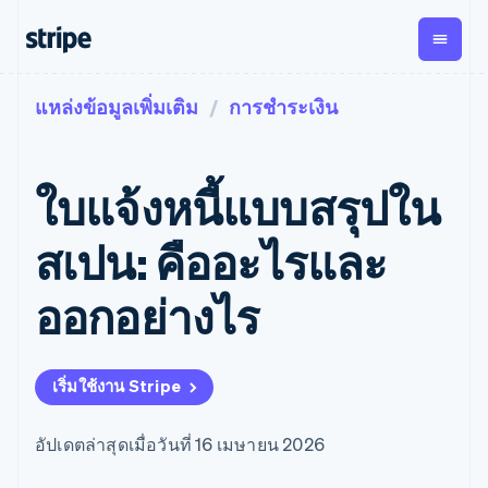
แหล่งข้อมูลเพิ่มเติม
การชำระเงิน
ตามขั้น
เอกสารประกอบ
เรียนรู้
การชำระเงิน
รายรับ
การ
แพลตฟอ
จัดการ
และ
องค์กร
Stripe Docs
บล็อก
เงิน
มาร์เก็ต
Payments
Billing
ธุรกิจสตาร์ทอัพ
ข้อมูลอ้างอิงเกี่ยวกับ API
เรื่องราวจากลูกค้า
ใบแจ้งหนี้แบบสรุปใน
การชำระเงิน
รายรับตาม
เพลส
ไลบรารีและ SDK
คู่มือ
ออนไลน์
แบบแผนล่วง
Stripe Apps
Global
Payment links
หน้า
Metronome
Payouts
Conne
สเปน: คืออะไรและ
การชำร
ตามกรณีใช้งาน
การชำระเงิน
การเรียกเก็บ
เบิกจ่าย
เงินสำห
การสนับสนุน
แบบไม่ต้อง
เงินตามการ
ให้กับ
ออกอย่างไร
แพลตฟอ
คู่มือ
การค้าแบบใช้เอเจนต์
เขียนโค้ด
Checkout
ใช้งาน
การชำระเงิน
บุคคลที่
อีคอมเมิร์ซ
รับการสนับสนุน
UI การชำระ
ตามรอบบิล
สาม
บริการทางการเงินที่ผสาน
รับการชำระเงินออนไลน์
แพ็กเกจการสนับสนุนที่ได้
การจัดการ
เงินสำเร็จรูป
รวมในตัว
ติดตั้งใช้งานการชำระเงิน
รับการจัดการ
การชำระเงิน
Elements
เริ่มใช้งาน Stripe
การทำงานอัตโนมัติด้าน
สำเร็จรูป
บริการเฉพาะทาง
องค์ประกอบ UI
ตามรอบบิล
Invoicing
การเงิน
สร้างแพลตฟอร์มหรือ
ครั้งเดียวหรือ
ที่ยืดหยุ่น
ธุรกิจทั่วโลก
มาร์เก็ตเพลส
ตามแบบแผน
วิธีการชำระ
อัปเดตล่าสุดเมื่อวันที่ 16 เมษายน 2026
การชำระเงินในแอป
จัดการการชำระเงินตาม
เงิน
ล่วงหน้า
Tax
มาร์เก็ตเพลส
รอบบิล
เข้าถึงได้
คิดภาษีการ
บริษัท
การจัดการเงิน
เสนอการเรียกเก็บเงินตาม