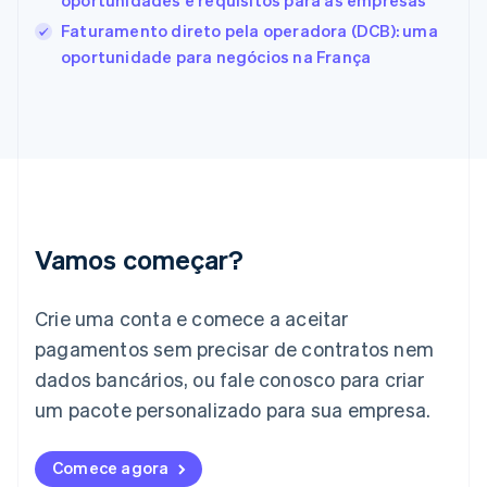
oportunidades e requisitos para as empresas
English
Svenska
França
Faturamento direto pela operadora (DCB): uma
Français
English
oportunidade para negócios na França
Gibraltar
English
Grécia
English
Hungria
English
Índia
English
Irlanda
Vamos começar?
English
Itália
Crie uma conta e comece a aceitar
Italiano
English
Japão
pagamentos sem precisar de contratos nem
日本語
English
dados bancários, ou fale conosco para criar
Letônia
English
um pacote personalizado para sua empresa.
Liechtenstein
Deutsch
English
Comece agora
Lituânia