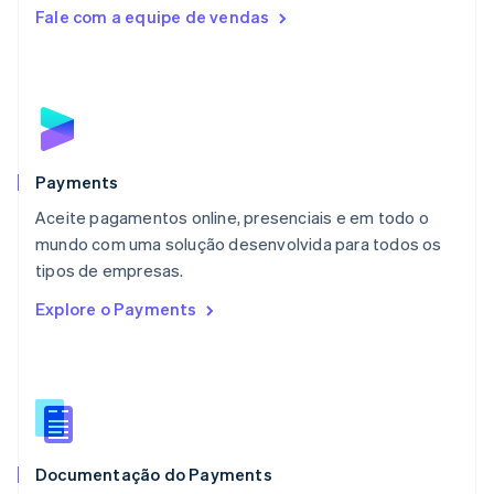
English
Fale com a equipe de vendas
Luxemburgo
Français
Deutsch
English
Malásia
English
简体中文
Malta
English
México
Español
English
Payments
Noruega
Aceite pagamentos online, presenciais e em todo o
English
mundo com uma solução desenvolvida para todos os
Nova Zelândia
English
tipos de empresas.
Países Baixos
Explore o Payments
Nederlands
English
Polônia
English
Portugal
Português
English
RAE de Hong Kong, China
English
简体中文
Documentação do Payments
Reino Unido