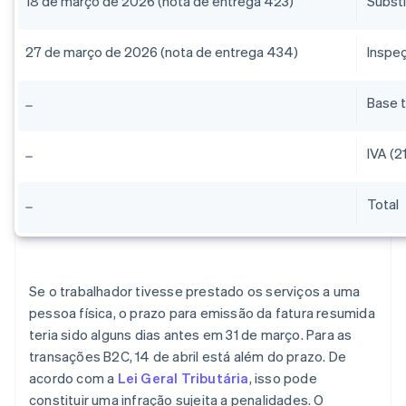
18 de março de 2026 (nota de entrega 423)
Substi
27 de março de 2026 (nota de entrega 434)
Inspeç
Base t
IVA (2
Total
Se o trabalhador tivesse prestado os serviços a uma
pessoa física, o prazo para emissão da fatura resumida
teria sido alguns dias antes em 31 de março. Para as
transações B2C, 14 de abril está além do prazo. De
acordo com a
Lei Geral Tributária
, isso pode
constituir uma infração sujeita a penalidades. O