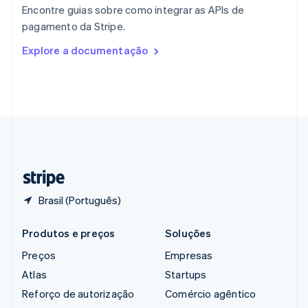
English
Encontre guias sobre como integrar as APIs de
República Tcheca
pagamento da Stripe.
English
Romênia
Explore a documentação
English
Singapura
English
简体中文
Suécia
Svenska
English
Suíça
Deutsch
Français
Italiano
English
Tailândia
ไทย
English
Brasil (Português)
Produtos e preços
Soluções
Preços
Empresas
Atlas
Startups
Reforço de autorização
Comércio agêntico