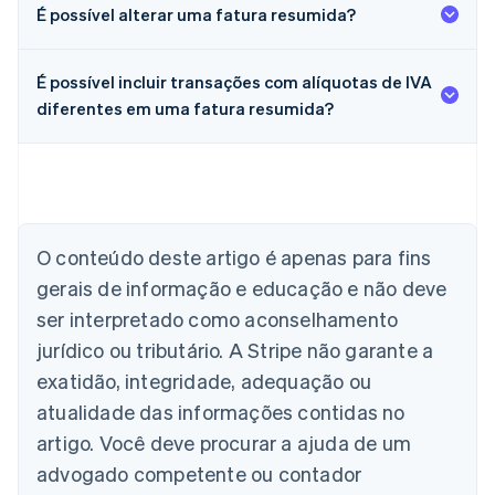
É possível alterar uma fatura resumida?
É possível incluir transações com alíquotas de IVA
diferentes em uma fatura resumida?
Alemanha
Deutsch
English
Austrália
O conteúdo deste artigo é apenas para fins
English
gerais de informação e educação e não deve
Áustria
ser interpretado como aconselhamento
Deutsch
English
Bélgica
jurídico ou tributário. A Stripe não garante a
Nederlands
Français
Deutsch
English
exatidão, integridade, adequação ou
Brasil
atualidade das informações contidas no
Português
English
Bulgária
artigo. Você deve procurar a ajuda de um
English
advogado competente ou contador
Canadá