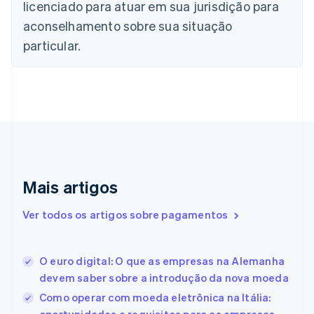
English
Français
licenciado para atuar em sua jurisdição para
China continental
aconselhamento sobre sua situação
简体中文
English
Chipre
particular.
English
Croácia
English
Italiano
Dinamarca
English
Emirados Árabes Unidos
English
Eslováquia
English
Mais artigos
Eslovênia
English
Italiano
Ver todos os artigos sobre pagamentos
Espanha
Español
English
Estados Unidos
O euro digital: O que as empresas na Alemanha
English
Español
简体中文
Estônia
devem saber sobre a introdução da nova moeda
English
Como operar com moeda eletrônica na Itália:
Finlândia