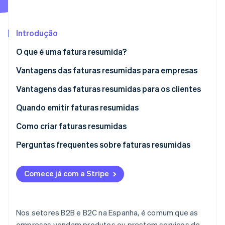
Ecossistema
Introdução
Stripe Sessions 2026
Parceiros
O que é uma fatura resumida?
Stripe App Marketplace
Veja como a Stripe está construindo a infraestrutura econô
Assista agora
Vantagens das faturas resumidas para empresas
Economize tempo na emissão de faturas
Vantagens das faturas resumidas para os clientes
Simplifique o processamento da cobrança
Redução da carga administrativa
Quando emitir faturas resumidas
Redução de custos
Maior conveniência de pagamento
Como criar faturas resumidas
Simplifique a dedução de despesas
Informações obrigatórias para faturas resumidas
Perguntas frequentes sobre faturas resumidas
Comece já com a Stripe
Nos setores B2B e B2C na Espanha, é comum que as
empresas vendam produtos ou prestem serviços de