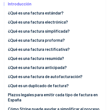
Introducción
Radar
Prevención de fraude
¿Qué es una factura estándar?
Ecosistema
Atlas
Tipos de facturas estándar
¿Qué es una factura electrónica?
Constitución de una startup
Socios
Climate
Tipos de facturas electrónicas
¿Qué es una factura simplificada?
Stripe App Marketplace
Eliminación de dióxido de carbono
¿Qué es una factura proforma?
Identity
Verificación de identidad en línea
¿Qué es una factura rectificativa?
Tipos de facturas rectificativas
¿Qué es una factura resumida?
¿Qué es una factura anticipada?
Sesiones de Stripe 2026
¿Qué es una factura de autofacturación?
Descubre cómo Stripe construye la infraestructura económi
Mirar ahora
¿Qué es un duplicado de factura?
Plazos legales para emitir cada tipo de factura en
España
Cómo Stripe puede ayudar a simplificar el proceso