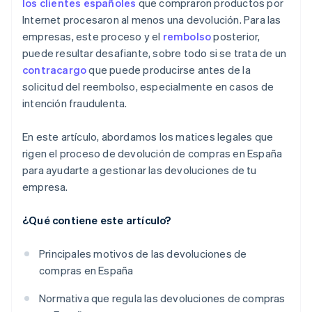
los clientes españoles
que compraron productos por
los gastos de envío de las devoluciones de
Internet procesaron al menos una devolución. Para las
compras?
empresas, este proceso y el
rembolso
posterior,
¿Hay diferencias en el proceso de reembolso según
puede resultar desafiante, sobre todo si se trata de un
el método de pago?
contracargo
que puede producirse antes de la
solicitud del reembolso, especialmente en casos de
intención fraudulenta.
En este artículo, abordamos los matices legales que
rigen el proceso de devolución de compras en España
para ayudarte a gestionar las devoluciones de tu
empresa.
¿Qué contiene este artículo?
Principales motivos de las devoluciones de
compras en España
Normativa que regula las devoluciones de compras