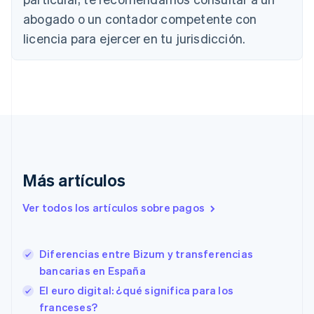
China continental
abogado o un contador competente con
简体中文
English
Chipre
licencia para ejercer en tu jurisdicción.
English
Croacia
English
Italiano
Dinamarca
English
Emiratos Árabes Unidos
English
Eslovaquia
English
Más artículos
Eslovenia
English
Italiano
Ver todos los artículos sobre pagos
España
Español
English
Estados Unidos
English
Español
简体中文
Diferencias entre Bizum y transferencias
Estonia
bancarias en España
English
El euro digital: ¿qué significa para los
Finlandia
franceses?
English
Svenska