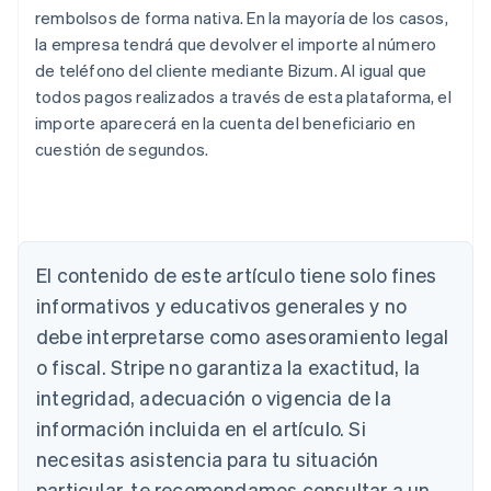
rembolsos de forma nativa. En la mayoría de los casos,
la empresa tendrá que devolver el importe al número
de teléfono del cliente mediante Bizum. Al igual que
todos pagos realizados a través de esta plataforma, el
importe aparecerá en la cuenta del beneficiario en
cuestión de segundos.
Alemania
Deutsch
English
Australia
English
El contenido de este artículo tiene solo fines
Austria
informativos y educativos generales y no
Deutsch
English
Bélgica
debe interpretarse como asesoramiento legal
Nederlands
Français
Deutsch
English
o fiscal. Stripe no garantiza la exactitud, la
Brasil
integridad, adecuación o vigencia de la
Português
English
Bulgaria
información incluida en el artículo. Si
English
necesitas asistencia para tu situación
Canadá
English
Français
particular, te recomendamos consultar a un