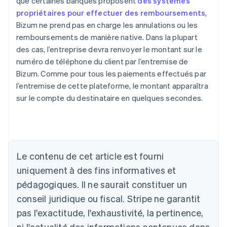
que certaines banques proposent
des systèmes
propriétaires pour effectuer des remboursements
,
Bizum ne prend pas en charge les annulations ou les
remboursements de manière native. Dans la plupart
des cas, l’entreprise devra renvoyer le montant sur le
numéro de téléphone du client par l’entremise de
Bizum. Comme pour tous les paiements effectués par
l’entremise de cette plateforme, le montant apparaîtra
sur le compte du destinataire en quelques secondes.
Allemagne
Deutsch
English
Australie
Le contenu de cet article est fourni
English
uniquement à des fins informatives et
Autriche
pédagogiques. Il ne saurait constituer un
Deutsch
English
Belgique
conseil juridique ou fiscal. Stripe ne garantit
Nederlands
Français
Deutsch
English
pas l'exactitude, l'exhaustivité, la pertinence,
Brésil
ni l'actualité des informations contenues dans
Português
English