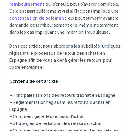
Le processus de remboursement varie-t-il en
remboursement
qui s’ensuit, peut s’avérer complexe.
fonction du mode de paiement?
Cela est particulièrement vrai si l’incident implique une
contestation de paiement
, qui peut survenir avant la
demande de remboursement elle-même, notamment
dans les cas impliquant une intention frauduleuse.
Dans cet article, nous abordons les subtilités juridiques
régissant le processus de retour des achats en
Espagne afin de vous aider à gérer les retours pour
votre entreprise.
Contenu de cet article
– Principales raisons des retours d’achat en Espagne
– Réglementation régissant les retours d’achat en
Espagne
– Comment gérer les retours d’achat
– Stratégies de réduction des retours d’achat
– Comment les entreprises peuvent éviter les retours