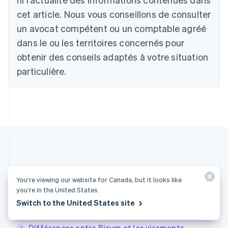
Bulgarie
cet article. Nous vous conseillons de consulter
English
un avocat compétent ou un comptable agréé
Canada
English
Français
dans le ou les territoires concernés pour
Chine continentale
obtenir des conseils adaptés à votre situation
简体中文
English
Chypre
particulière.
English
Croatie
English
Italiano
Danemark
English
Émirats arabes unis
English
Espagne
Español
English
Plus d'articles
Estonie
You’re viewing our website for Canada, but it looks like
English
you’re in the United States.
Voir tous les articles sur les paiements
États-Unis
Switch to the United States site
English
Español
简体中文
Finlande
English
Svenska
Différences entre Bizum et les virements