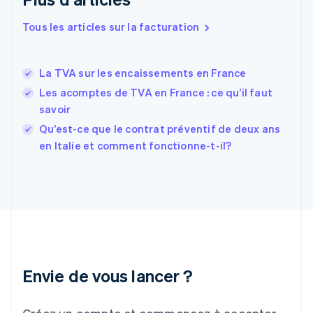
Espagne
Español
English
Tous les articles sur la facturation
Estonie
English
États-Unis
La TVA sur les encaissements en France
English
Español
简体中文
Finlande
Les acomptes de TVA en France : ce qu’il faut
English
Svenska
savoir
France
Qu’est-ce que le contrat préventif de deux ans
Français
English
en Italie et comment fonctionne-t-il?
Gibraltar
English
Grèce
English
Hongrie
English
Inde
English
Irlande
Envie de vous lancer ?
English
Italie
Italiano
English