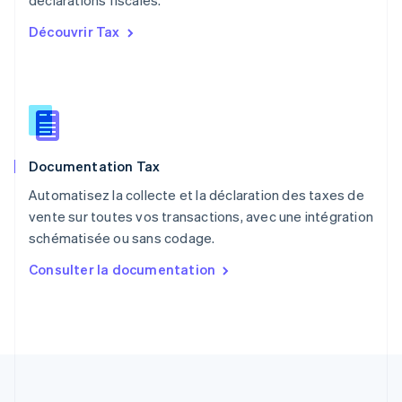
Pologne
English
Découvrir Tax
Portugal
Português
English
RAS de Hong Kong, Chine
English
简体中文
République tchèque
English
Roumanie
Documentation Tax
English
Royaume-Uni
Automatisez la collecte et la déclaration des taxes de
English
vente sur toutes vos transactions, avec une intégration
Singapour
schématisée ou sans codage.
English
简体中文
Slovaquie
Consulter la documentation
English
Slovénie
English
Italiano
Suède
Svenska
English
Suisse
Deutsch
Français
Italiano
English