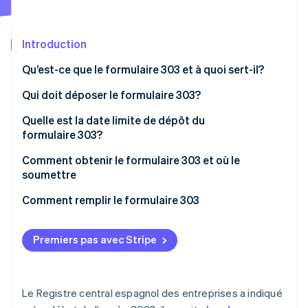
Commerce de détail
État des API
Atlas
Constitution d'une entreprise
Introduction
Climate
Élimination du carbone
Écosystème
Qu’est-ce que le formulaire 303 et à quoi sert-il?
Identity
Partenaires
Vérification de l'identité
Qui doit déposer le formulaire 303?
Stripe App Marketplace
Quelle est la date limite de dépôt du
formulaire 303?
Comment obtenir le formulaire 303 et où le
Stripe Sessions 2026
soumettre
Découvrez comment Stripe construit l’infrastructure écon
l’IA.
Comment remplir le formulaire 303
Regarder
Premiers pas avec Stripe
Le Registre central espagnol des entreprises a indiqué