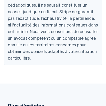
Australie
pédagogiques. Il ne saurait constituer un
English
conseil juridique ou fiscal. Stripe ne garantit
Autriche
Deutsch
English
pas l'exactitude, l'exhaustivité, la pertinence,
Belgique
ni l'actualité des informations contenues dans
Nederlands
Français
Deutsch
English
Brésil
cet article. Nous vous conseillons de consulter
Português
English
un avocat compétent ou un comptable agréé
Bulgarie
dans le ou les territoires concernés pour
English
Canada
obtenir des conseils adaptés à votre situation
English
Français
particulière.
Chine continentale
简体中文
English
Chypre
English
Croatie
English
Italiano
Danemark
English
Émirats arabes unis
English
Plus d'articles