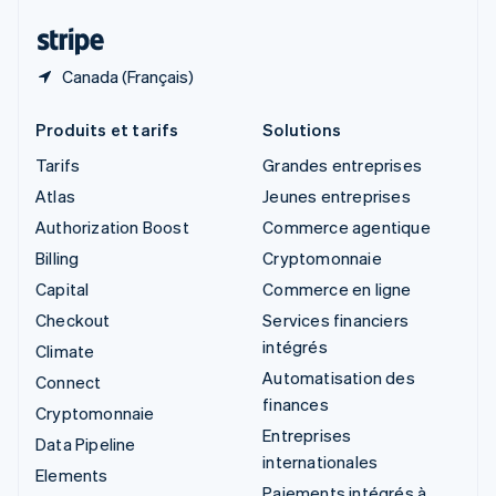
Thaïlande
ไทย
English
Canada (Français)
Produits et tarifs
Solutions
Tarifs
Grandes entreprises
Atlas
Jeunes entreprises
Authorization Boost
Commerce agentique
Billing
Cryptomonnaie
Capital
Commerce en ligne
Checkout
Services financiers
intégrés
Climate
Automatisation des
Connect
finances
Cryptomonnaie
Entreprises
Data Pipeline
internationales
Elements
Paiements intégrés à