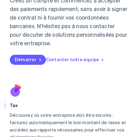
Créez un compte et commencez à accepter
Japon
日本語
English
des paiements rapidement, sans avoir à signer
Lettonie
de contrat ni à fournir vos coordonnées
English
bancaires. N'hésitez pas à nous contacter
Liechtenstein
pour discuter de solutions personnalisées pour
Deutsch
English
Lituanie
votre entreprise.
English
Luxembourg
Français
Deutsch
English
Démarrer
Contacter notre équipe
Malaisie
English
简体中文
Malte
English
Mexique
Español
English
Norvège
Tax
English
Nouvelle-Zélande
Découvrez où votre entreprise doit être inscrite,
English
facturez automatiquement le bon montant de taxes et
Pays-Bas
accédez aux rapports nécessaires pour effectuer vos
Nederlands
English
déclarations fiscales.