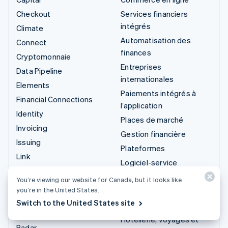
Checkout
Services financiers
intégrés
Climate
Automatisation des
Connect
finances
Cryptomonnaie
Entreprises
Data Pipeline
internationales
Elements
Paiements intégrés à
Financial Connections
l’application
Identity
Places de marché
Invoicing
Gestion financière
Issuing
Plateformes
Link
Logiciel-service
Managed Payments
Entreprises d'IA
You’re viewing our website for Canada, but it looks like
Liens de paiement
you’re in the United States.
Économie de la création
Payments
Switch to the United States site
Jeux
Payouts
Hôtellerie, voyages et
Radar