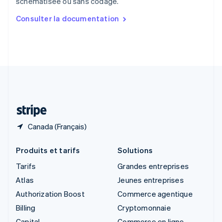
schématisée ou sans codage.
English
简体中文
Slovaquie
Consulter la documentation
English
Slovénie
English
Italiano
Suède
Svenska
English
Suisse
Deutsch
Français
Italiano
English
Thaïlande
ไทย
English
Canada (Français)
Produits et tarifs
Solutions
Tarifs
Grandes entreprises
Atlas
Jeunes entreprises
Authorization Boost
Commerce agentique
Billing
Cryptomonnaie
Capital
Commerce en ligne