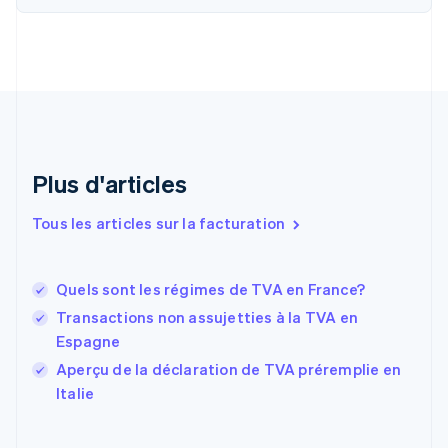
简体中文
English
Chypre
English
Croatie
English
Italiano
Danemark
English
Émirats arabes unis
English
Plus d'articles
Espagne
Español
English
Tous les articles sur la facturation
Estonie
English
États-Unis
Quels sont les régimes de TVA en France?
English
Español
简体中文
Finlande
Transactions non assujetties à la TVA en
English
Svenska
Espagne
France
Aperçu de la déclaration de TVA préremplie en
Français
English
Italie
Gibraltar
English
Grèce