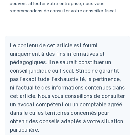
peuvent affecter votre entreprise, nous vous
recommandons de consulter votre conseiller fiscal.
Le contenu de cet article est fourni
Allemagne
uniquement à des fins informatives et
Deutsch
English
Australie
pédagogiques. Il ne saurait constituer un
English
conseil juridique ou fiscal. Stripe ne garantit
Autriche
Deutsch
English
pas l'exactitude, l'exhaustivité, la pertinence,
Belgique
ni l'actualité des informations contenues dans
Nederlands
Français
Deutsch
English
Brésil
cet article. Nous vous conseillons de consulter
Português
English
un avocat compétent ou un comptable agréé
Bulgarie
dans le ou les territoires concernés pour
English
Canada
obtenir des conseils adaptés à votre situation
English
Français
particulière.
Chine continentale