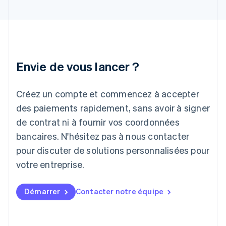
English
Hongrie
English
Inde
English
Irlande
Envie de vous lancer ?
English
Italie
Italiano
English
Créez un compte et commencez à accepter
Japon
日本語
English
des paiements rapidement, sans avoir à signer
Lettonie
de contrat ni à fournir vos coordonnées
English
bancaires. N'hésitez pas à nous contacter
Liechtenstein
pour discuter de solutions personnalisées pour
Deutsch
English
Lituanie
votre entreprise.
English
Luxembourg
Français
Deutsch
English
Démarrer
Contacter notre équipe
Malaisie
English
简体中文
Malte