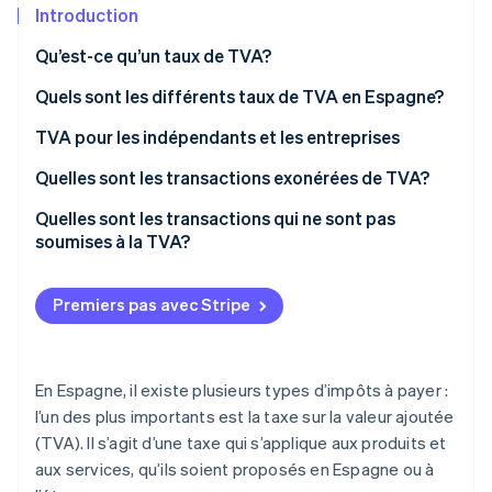
Introduction
Commerce de détail
État des API
Atlas
Constitution d'une entreprise
Qu’est-ce qu’un taux de TVA?
Climate
Élimination du carbone
Écosystème
Quels sont les différents taux de TVA en Espagne?
Identity
TVA standard
TVA pour les indépendants et les entreprises
Partenaires
Vérification de l'identité
Stripe App Marketplace
TVA réduite
TVA en amont et en aval
Quelles sont les transactions exonérées de TVA?
TVA super-réduite
Quelles sont les transactions qui ne sont pas
soumises à la TVA?
Taux de TVA à Melilla, Ceuta et les îles Canaries
Stripe Sessions 2026
Découvrez comment Stripe construit l’infrastructure écon
Premiers pas avec Stripe
l’IA.
Regarder
En Espagne, il existe plusieurs types d’impôts à payer :
l’un des plus importants est la taxe sur la valeur ajoutée
(TVA). Il s’agit d’une taxe qui s’applique aux produits et
aux services, qu’ils soient proposés en Espagne ou à