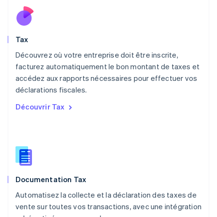
English
Mexique
Español
English
Norvège
Tax
English
Nouvelle-Zélande
Découvrez où votre entreprise doit être inscrite,
English
facturez automatiquement le bon montant de taxes et
Pays-Bas
accédez aux rapports nécessaires pour effectuer vos
Nederlands
English
déclarations fiscales.
Pologne
English
Découvrir Tax
Portugal
Português
English
RAS de Hong Kong, Chine
English
简体中文
République tchèque
English
Roumanie
Documentation Tax
English
Royaume-Uni
Automatisez la collecte et la déclaration des taxes de
English
vente sur toutes vos transactions, avec une intégration
Singapour